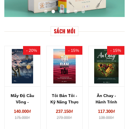
SÁCH MỚI
- 20%
- 15%
- 15%
Mấy Độ Cầu
Tôi Bán Tôi -
Ăn Chay -
Vồng -
Kỹ Năng Thực
Hành Trình
Kawabata
Chiến...
Chuyển Hoá
140.000₫
237.150₫
117.300₫
Yasunari
Thân...
175.000₫
279.000₫
138.000₫