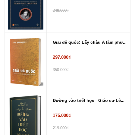
248.000₫
Giải đế quốc: Lấy châu Á làm phư...
297.000₫
350.000₫
Đường vào triết học - Giáo sư Lê...
175.000₫
219.000₫