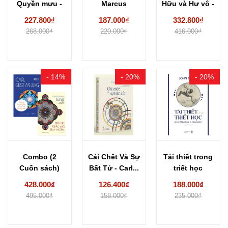
Quyền mưu -
Marcus
Hữu và Hư vô -
Đỗ Hoàng...
Aurelius
Một...
227.800₫
187.000₫
332.800₫
268.000₫
220.000₫
416.000₫
- 14%
- 20%
- 20%
Combo (2
Cái Chết Và Sự
Tái thiết trong
Cuốn sách)
Bất Tử - Carl...
triết học
Những Liên Hệ
(Reconstructio
428.000₫
126.400₫
188.000₫
Giữa...
n in
495.000₫
158.000₫
235.000₫
Philosophy)...