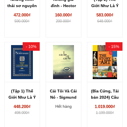
thái sơ nguyên
đình - Hector
Giới Như Là Ý
của đời sống...
Malot (Tái
Chí...
472.000₫
160.000₫
583.000₫
bản...
590.000₫
200.000₫
648.000₫
- 10%
- 15%
(Tập 1) Thế
Cái Tôi Và Cái
(Bìa Cứng, Tái
Giới Như Là Ý
Nó - Sigmund
bản 2024) Câu
Chí...
Freud...
Chuyện
448.200₫
Hết hàng
1.019.000₫
Nghệ...
498.000₫
1.199.000₫