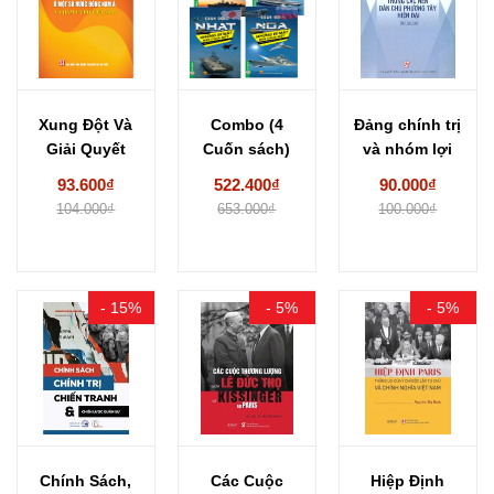
Xung Đột Và
Combo (4
Đảng chính trị
Giải Quyết
Cuốn sách)
và nhóm lợi
Xung Đột
Những Bí Mật
ích trong...
93.600₫
522.400₫
90.000₫
Liên...
Bạn...
104.000₫
653.000₫
100.000₫
- 15%
- 5%
- 5%
Chính Sách,
Các Cuộc
Hiệp Định