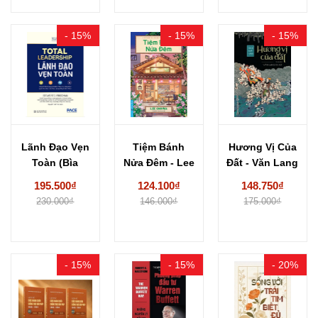
- 15%
- 15%
- 15%
Lãnh Đạo Vẹn
Tiệm Bánh
Hương Vị Của
Toàn (Bìa
Nửa Đêm - Lee
Đất - Văn Lang
Cứng) -
Onhwa
Dị...
195.500₫
124.100₫
148.750₫
Stewart...
230.000₫
146.000₫
175.000₫
- 15%
- 15%
- 20%