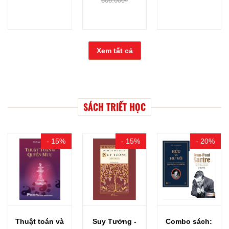
606.000₫
Xem tất cả
SÁCH TRIẾT HỌC
- 15%
- 15%
- 20%
Thuật toán và
Suy Tưởng -
Combo sách: