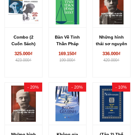
Combo (2
Bàn Về Tinh
Những hình
Cuốn Sách)
Thần Pháp
thái sơ nguyên
Mục Đích Của
Luật -
của đời sống...
325.000₫
169.150₫
336.000₫
Sáng...
Montesquieu
423.000₫
199.000₫
420.000₫
- 20%
- 20%
- 10%
Những hình
Không gia
(Tập 2) Thế