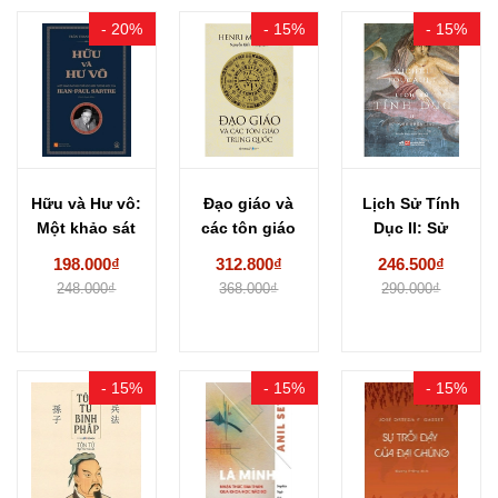
- 20%
- 15%
- 15%
Hữu và Hư vô:
Đạo giáo và
Lịch Sử Tính
Một khảo sát
các tôn giáo
Dục II: Sử
hữu...
Trung Quốc...
Dụng Khoái...
198.000₫
312.800₫
246.500₫
248.000₫
368.000₫
290.000₫
- 15%
- 15%
- 15%