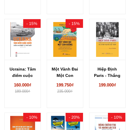
- 15%
- 15%
Ucraina: Tâm
Một Vành Đai
Hiệp Định
điểm cuộc
Một Con
Paris - Thắng
chiến giữa hai
Đường -
Lợi Của Ý...
160.000₫
199.750₫
199.000₫
trật...
Hành...
189.000₫
235.000₫
- 10%
- 20%
- 10%