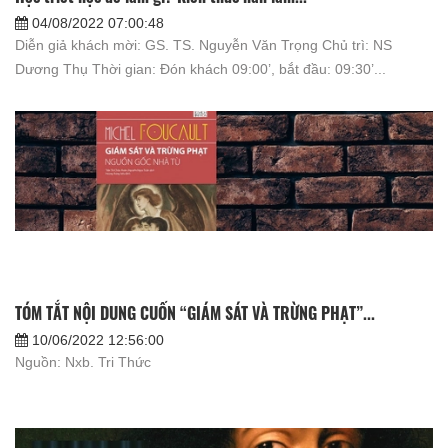
04/08/2022 07:00:48
Diễn giả khách mời: GS. TS. Nguyễn Văn Trọng Chủ trì: NS
Dương Thụ Thời gian: Đón khách 09:00’, bắt đầu: 09:30’...
TÓM TẮT NỘI DUNG CUỐN “GIÁM SÁT VÀ TRỪNG PHẠT”...
10/06/2022 12:56:00
Nguồn: Nxb. Tri Thức