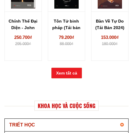
Chính Thể Đại
Tôn Tử binh
Bàn Về Tự Do
Diện - John
pháp (Tái bản
(Tái Bản 2024)
Stuart Mill...
2024) -...
-...
250.700₫
79.200₫
153.000₫
295.000₫
88.000₫
180.000₫
Xem tất cả
KHOA HỌC VÀ CUỘC SỐNG
TRIẾT HỌC