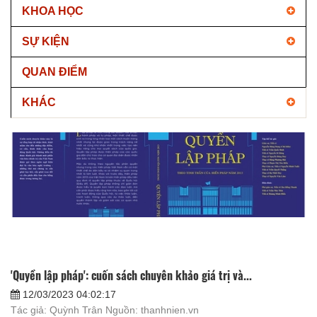
KHOA HỌC
SỰ KIỆN
QUAN ĐIỂM
KHÁC
'Quyền lập pháp': cuốn sách chuyên khảo giá trị và...
12/03/2023 04:02:17
Tác giả: Quỳnh Trân Nguồn: thanhnien.vn