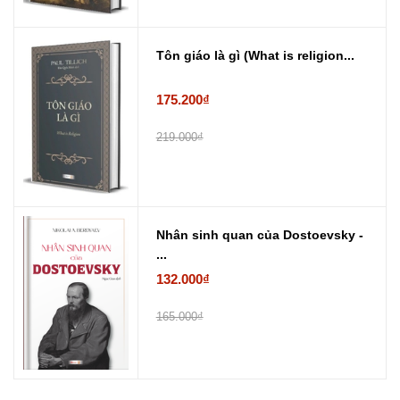
Tôn giáo là gì (What is religion...
175.200₫
219.000₫
Nhân sinh quan của Dostoevsky -
...
132.000₫
165.000₫