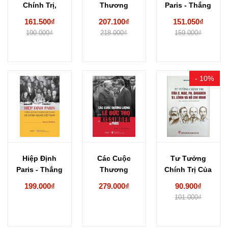
Chính Trị,
Thương
Paris - Thắng
Chiến Tranh Và
Lượng Lê Đức
Lợi Của Ý...
161.500₫
207.100₫
151.050₫
Chiến...
Thọ -...
190.000₫
218.000₫
159.000₫
- 10%
Hiệp Định
Các Cuộc
Tư Tưởng
Paris - Thắng
Thương
Chính Trị Của
Lợi Của Ý...
Lượng Lê Đức
C.Mác,
199.000₫
279.000₫
90.900₫
Thọ -...
Ph.Ăngghen
101.000₫
V.I.Lênin...