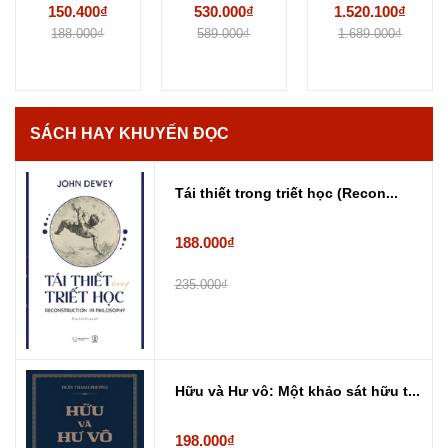
Để Chưa...
Iliad (Hộp 2
(Bìa Cứng)...
150.400₫
530.000₫
1.520.100₫
Cuốn)...
188.000₫
589.000₫
1.689.000₫
SÁCH HAY KHUYẾN ĐỌC
Tái thiết trong triết học (Recon...
188.000₫
235.000₫
Hữu và Hư vô: Một khảo sát hữu t...
198.000₫