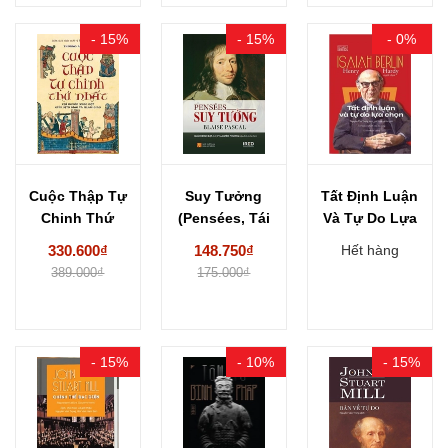
- 15%
- 15%
- 0%
Cuộc Thập Tự
Suy Tưởng
Tất Định Luận
Chinh Thứ
(Pensées, Tái
Và Tự Do Lựa
Nhất -
Bản 2024) -
Chọn...
330.600₫
148.750₫
Hết hàng
Thomas...
Blaise...
389.000₫
175.000₫
- 15%
- 10%
- 15%