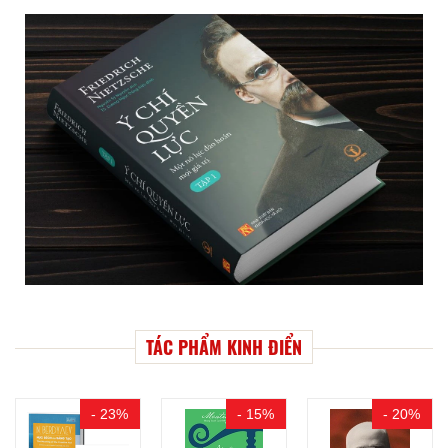
TÁC PHẨM KINH ĐIỂN
- 23%
- 15%
- 20%