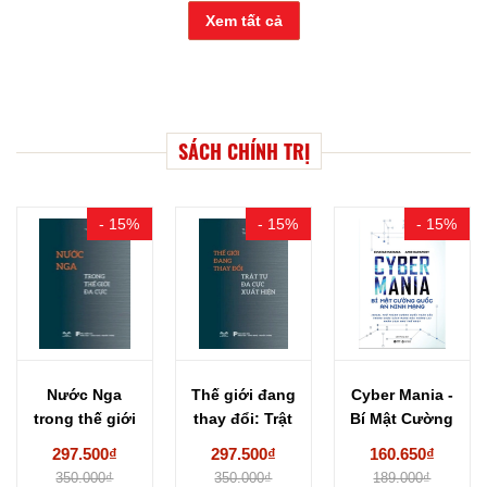
Xem tất cả
SÁCH CHÍNH TRỊ
- 15%
- 15%
- 15%
Nước Nga
Thế giới đang
Cyber Mania -
trong thế giới
thay đổi: Trật
Bí Mật Cường
đa cực -...
tự đa...
Quốc An...
297.500₫
297.500₫
160.650₫
350.000₫
350.000₫
189.000₫