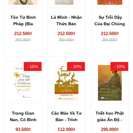
Tôn Tử Binh
Là Mình - Nhận
Sự Trỗi Dậy
Pháp (Bìa
Thức Bản
Của Đại Chúng
Cứng) - Tôn...
Thân Qua...
- José...
212.500₫
212.500₫
212.500₫
250.000₫
250.000₫
250.000₫
- 15%
- 20%
- 10%
Trong Gian
Các Mác Và Tư
Triết học Phật
Nan, Có Bình
Bản - Trích
giáo Ấn Độ -
An - Cách...
Tác...
Amber D....
93.500₫
112.000₫
295.000₫