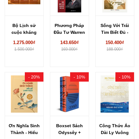
Bộ Lịch sử
Phương Pháp
Sống Với Trái
cuộc kháng
Đầu Tư Warren
Tim Biết Đủ -
chiến chống
Buffett
Lòng...
1.275.000₫
143.650₫
150.400₫
thực...
1.500.000₫
169.000₫
188.000₫
- 20%
- 10%
- 10%
Ơn Nghĩa Sinh
Boxset Sách
Công Thức Áo
Thành - Hiểu
Odyssêy +
Dài Ly Vuông