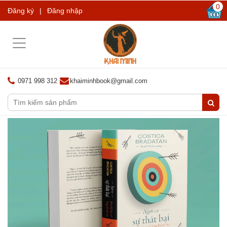
0
Đăng ký
|
Đăng nhập
Toggle
navigation
0971 998 312
khaiminhbook@gmail.com