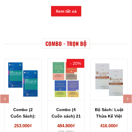
Xem tất cả
COMBO - TRỌN BỘ
- 20%
Combo (2
Combo (4
Bộ Sách: Luật
Cuốn Sách):
Cuốn sách) 21
Thừa Kế Việt
Giáo trình Luật
Nguyên Tắc
Nam -...
253.000₫
484.800₫
416.000₫
Hình...
Vàng...