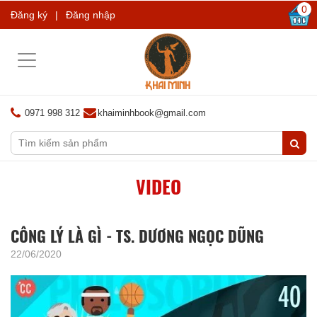
0
Đăng ký
|
Đăng nhập
Toggle
navigation
0971 998 312
khaiminhbook@gmail.com
VIDEO
CÔNG LÝ LÀ GÌ - TS. DƯƠNG NGỌC DŨNG
22/06/2020