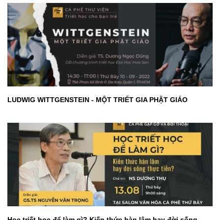
LUDWIG WITTGENSTEIN - MỘT TRIẾT GIA PHẬT GIÁO
Học triết học để làm gì? Kiến thức hàn lâm hay đời sống