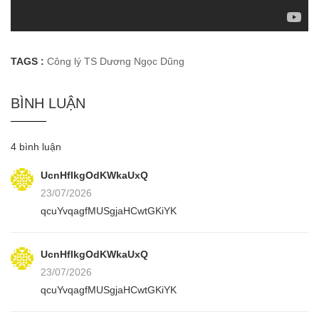
TAGS :
Công lý
TS Dương Ngọc Dũng
BÌNH LUẬN
4 bình luận
UcnHfIkgOdKWkaUxQ
23/07/2026
qcuYvqagfMUSgjaHCwtGKiYK
UcnHfIkgOdKWkaUxQ
23/07/2026
qcuYvqagfMUSgjaHCwtGKiYK