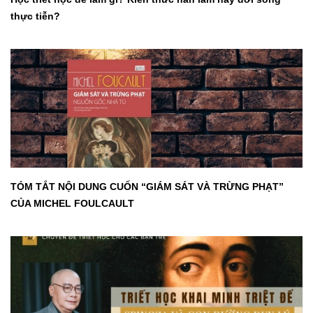
thực tiễn?
TÓM TẮT NỘI DUNG CUỐN “GIÁM SÁT VÀ TRỪNG PHẠT”
CỦA MICHEL FOULCAULT