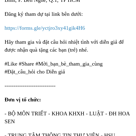
Đăng ký tham dự tại link bên dưới:
https://forms.gle/yctjro3xy41gik4H6
Hãy tham gia và đặt câu hỏi nhiệt tình với diễn giả để
được nhận quà tặng các bạn (trẻ) nhé.
#Like
#Share
#Mời_bạn_bè_tham_gia_cùng
#Đặt_câu_hỏi
cho Diễn giả
----------------------------
Đơn vị tổ chức:
- BỘ MÔN TRIẾT - KHOA KHXH - LUẬT - ĐH HOA
SEN
- TRUNG TÂM THÔNG TIN THƯ VIỆN - HSU