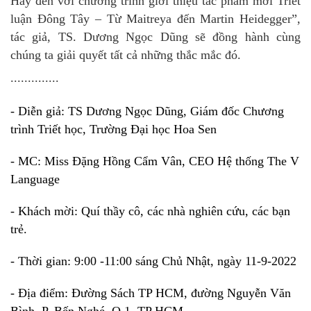
Hãy đến với chương trình giới thiệu tác phẩm mới Triết
luận Đông Tây – Từ Maitreya đến Martin Heidegger”,
tác giả, TS. Dương Ngọc Dũng sẽ đồng hành cùng
chúng ta giải quyết tất cả những thắc mắc đó.
..............
- Diễn giả: TS Dương Ngọc Dũng, Giám đốc Chương
trình Triết học, Trường Đại học Hoa Sen
- MC: Miss Đặng Hồng Cẩm Vân, CEO Hệ thống The V
Language
- Khách mời: Quí thầy cô, các nhà nghiên cứu, các bạn
trẻ.
- Thời gian: 9:00 -11:00 sáng Chủ Nhật, ngày 11-9-2022
- Địa điểm: Đường Sách TP HCM, đường Nguyễn Văn
Bình, P. Bến Nghé, Q.1, TP HCM