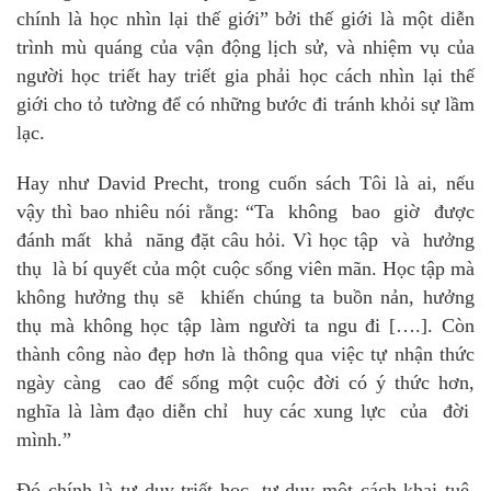
chính là học nhìn lại thế giới” bởi thế giới là một diễn
trình mù quáng của vận động lịch sử, và nhiệm vụ của
người học triết hay triết gia phải học cách nhìn lại thế
giới cho tỏ tường để có những bước đi tránh khỏi sự lầm
lạc.
Hay như David Precht, trong cuốn sách Tôi là ai, nếu
vậy thì bao nhiêu nói rằng: “Ta không bao giờ được
đánh mất khả năng đặt câu hỏi. Vì học tập và hưởng
thụ là bí quyết của một cuộc sống viên mãn. Học tập mà
không hưởng thụ sẽ khiến chúng ta buồn nản, hưởng
thụ mà không học tập làm người ta ngu đi [….]. Còn
thành công nào đẹp hơn là thông qua việc tự nhận thức
ngày càng cao để sống một cuộc đời có ý thức hơn,
nghĩa là làm đạo diễn chỉ huy các xung lực của đời
mình.”
Đó chính là tư duy triết học, tư duy một cách khai tuệ,