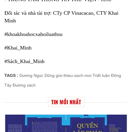
Đối tác và nhà tài trợ: CTy CP Vinacacao, CTY Khai
Minh
#khoakhoahocxahoiluathsu
#Khai_Minh
#Sách_Khai_Minh
TAGS :
Dương Ngọc Dũng
gioi-thieu-sach-moi
Triết luận Đông
Tây
Đường sách
TIN MỚI NHẤT