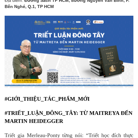
Địa điểm:
Đường Sách TP HCM, đường Nguyễn Văn Bình, P.
Bến Nghé, Q.1, TP HCM
#GIỚI_THIỆU_TÁC_PHẨM_MỚI
#TRIẾT_LUẬN_ĐÔNG_TÂY
: TỪ MAITREYA ĐẾN
MARTIN HEIDEGGER
Triết gia Merleau-Ponty từng nói: “Triết học đích thực