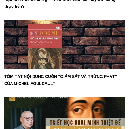
thực tiễn?
TÓM TẮT NỘI DUNG CUỐN “GIÁM SÁT VÀ TRỪNG PHẠT”
CỦA MICHEL FOULCAULT