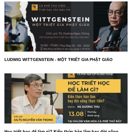
LUDWIG WITTGENSTEIN - MỘT TRIẾT GIA PHẬT GIÁO
Học triết học để làm gì? Kiến thức hàn lâm hay đời sống