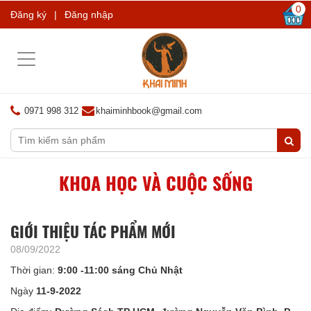
0
Đăng ký
|
Đăng nhập
Toggle
navigation
0971 998 312
khaiminhbook@gmail.com
KHOA HỌC VÀ CUỘC SỐNG
GIỚI THIỆU TÁC PHẨM MỚI
08/09/2022
Thời gian:
9:00 -11:00 sáng Chủ Nhật
Ngày
11-9-2022