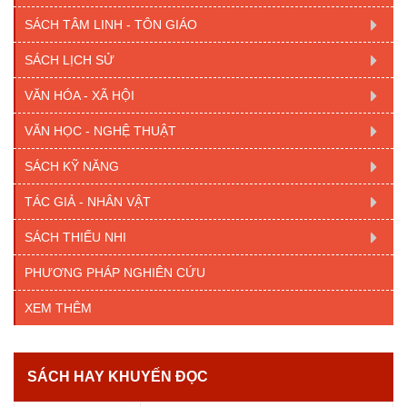
SÁCH TÂM LINH - TÔN GIÁO
SÁCH LỊCH SỬ
VĂN HÓA - XÃ HỘI
VĂN HỌC - NGHỆ THUẬT
SÁCH KỸ NĂNG
TÁC GIẢ - NHÂN VẬT
SÁCH THIẾU NHI
PHƯƠNG PHÁP NGHIÊN CỨU
XEM THÊM
SÁCH HAY KHUYẾN ĐỌC