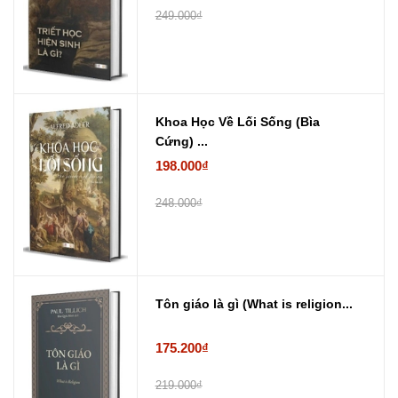
249.000₫
Khoa Học Về Lối Sống (Bìa
Cứng) ...
198.000₫
248.000₫
Tôn giáo là gì (What is religion...
175.200₫
219.000₫