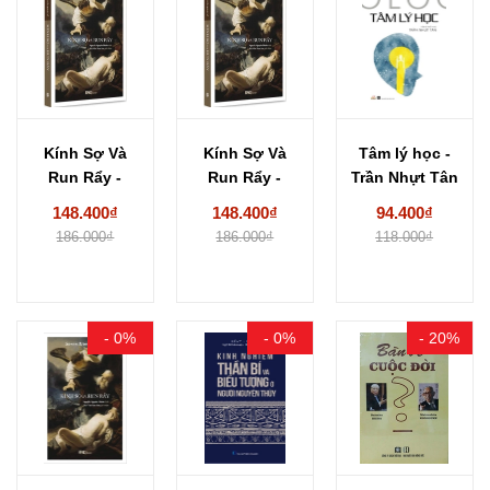
Kính Sợ Và
Kính Sợ Và
Tâm lý học -
Run Rẩy -
Run Rẩy -
Trần Nhựt Tân
Søren
Søren
148.400₫
148.400₫
94.400₫
Kierkegaard...
Kierkegaard
186.000₫
186.000₫
118.000₫
- 0%
- 0%
- 20%