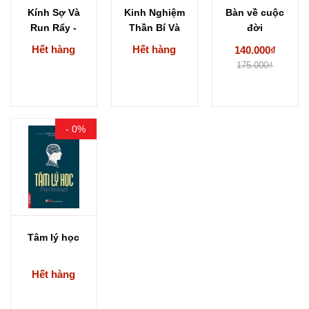
Kính Sợ Và
Kinh Nghiệm
Bàn về cuộc
Run Rẩy -
Thần Bí Và
đời
Soren
Biểu Tượng
Hết hàng
Hết hàng
140.000₫
Kierkegaard
Người...
175.000₫
- 0%
Tâm lý học
Hết hàng