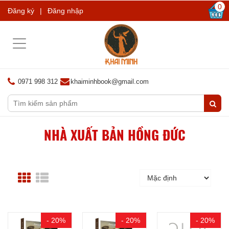
0
Đăng ký
|
Đăng nhập
Toggle
navigation
0971 998 312
khaiminhbook@gmail.com
NHÀ XUẤT BẢN HỒNG ĐỨC
- 20%
- 20%
- 20%