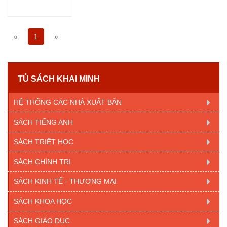
«
1
»
TỦ SÁCH KHAI MINH
HỆ THỐNG CÁC NHÀ XUẤT BẢN
SÁCH TIẾNG ANH
SÁCH TRIẾT HỌC
SÁCH CHÍNH TRỊ
SÁCH KINH TẾ - THƯƠNG MẠI
SÁCH KHOA HỌC
SÁCH GIÁO DỤC