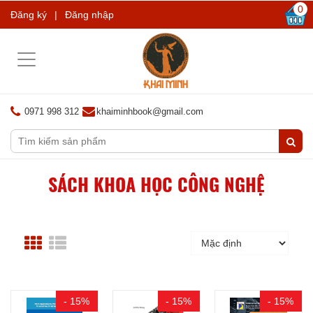
0
Đăng ký
|
Đăng nhập
Toggle
navigation
0971 998 312
khaiminhbook@gmail.com
SÁCH KHOA HỌC CÔNG NGHỆ
- 15%
- 15%
- 15%