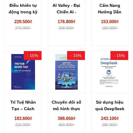
Điều khiển tự
AI Valley - Đại
Cẩm Nang
động trong kỹ
Chiến AI -
Hướng Dẫn
thuật lạnh...
Cuộc...
Kinh Doanh
229.500₫
176.800₫
153.000₫
Online Cho...
270.000₫
208.000₫
180.000₫
- 15%
- 15%
- 15%
Trí Tuệ Nhân
Chuyển đổi số
Sử dụng hiệu
Tạo – Cách
mô hình thực
quả DeepSeek
Tiếp Cận...
hành nghề...
Tối ưu năng...
183.600₫
398.650₫
243.100₫
216.000₫
469.000₫
286.000₫