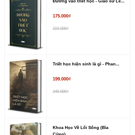
Đường vào triết học - Giáo sư Lê...
175.000₫
219.000₫
Triết học hiện sinh là gì - Phan...
199.000₫
249.000₫
Khoa Học Về Lối Sống (Bìa
Cứng) ...