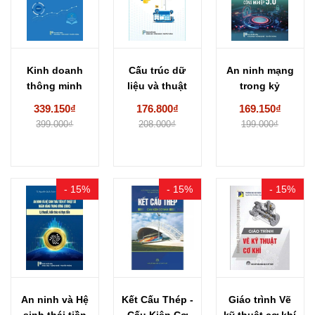
Kinh doanh
Cấu trúc dữ
An ninh mạng
thông minh
liệu và thuật
trong kỷ
với tiếp cận
toán cài...
nguyên Công
339.150₫
176.800₫
169.150₫
PDMT:...
nghiệp...
399.000₫
208.000₫
199.000₫
- 15%
- 15%
- 15%
An ninh và Hệ
Kết Cấu Thép -
Giáo trình Vẽ
sinh thái tiền
Cấu Kiện Cơ
kỹ thuật cơ khí