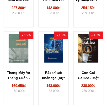
kỹ...
Bản
227.800₫
142.800₫
254.150₫
268.000₫
168.000₫
299.000₫
- 15%
- 15%
- 15%
Thang Máy Và
Rác trí tuệ
Con Gái
Thang Cuốn -
nhân tạo (AI)"
Galileo - Một
ThS. Hoa...
- Thách...
Bi Kịch Về...
160.650₫
143.000₫
238.000₫
189.000₫
168.000₫
280.000₫