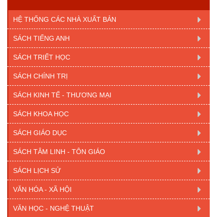
HỆ THỐNG CÁC NHÀ XUẤT BẢN
SÁCH TIẾNG ANH
SÁCH TRIẾT HỌC
SÁCH CHÍNH TRỊ
SÁCH KINH TẾ - THƯƠNG MẠI
SÁCH KHOA HỌC
SÁCH GIÁO DỤC
SÁCH TÂM LINH - TÔN GIÁO
SÁCH LỊCH SỬ
VĂN HÓA - XÃ HỘI
VĂN HỌC - NGHỆ THUẬT