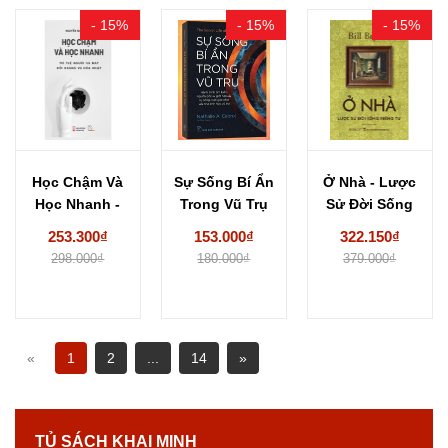
- 15%
- 15%
- 15%
Học Chậm Và
Sự Sống Bí Ẩn
Ở Nhà - Lược
Học Nhanh -
Trong Vũ Trụ
Sử Đời Sống
Trí Tuệ...
-...
Riêng...
253.300₫
153.000₫
322.150₫
298.000₫
180.000₫
379.000₫
«
1
2
...
14
»
TỦ SÁCH KHAI MINH