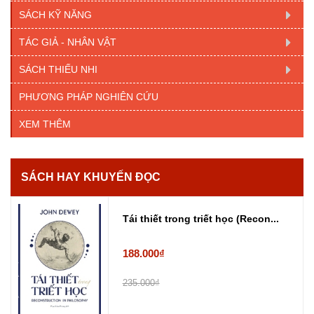
SÁCH KỸ NĂNG
TÁC GIẢ - NHÂN VẬT
SÁCH THIẾU NHI
PHƯƠNG PHÁP NGHIÊN CỨU
XEM THÊM
SÁCH HAY KHUYẾN ĐỌC
Tái thiết trong triết học (Recon...
188.000₫
235.000₫