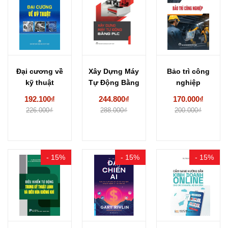
Đại cương về
Xây Dựng Máy
Bảo trì công
kỹ thuật
Tự Động Bằng
nghiệp
PLC -...
192.100₫
244.800₫
170.000₫
226.000₫
288.000₫
200.000₫
- 15%
- 15%
- 15%