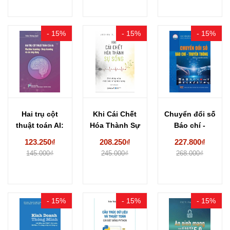
- 15%
- 15%
- 15%
Hai trụ cột
Khi Cái Chết
Chuyển đổi số
thuật toán AI:
Hóa Thành Sự
Báo chí -
Machine
Sống -...
Truyền
123.250₫
208.250₫
227.800₫
learning...
thông...
145.000₫
245.000₫
268.000₫
- 15%
- 15%
- 15%