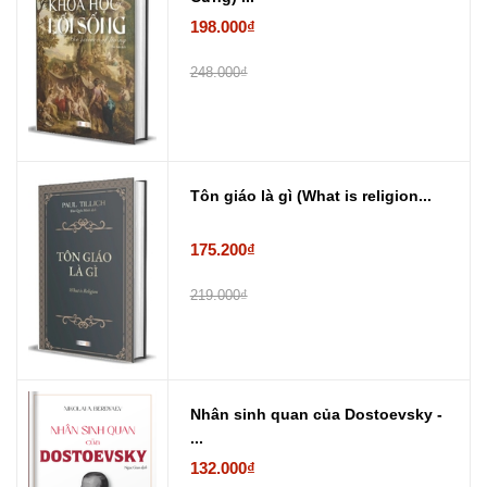
198.000₫
248.000₫
Tôn giáo là gì (What is religion...
175.200₫
219.000₫
Nhân sinh quan của Dostoevsky -
...
132.000₫