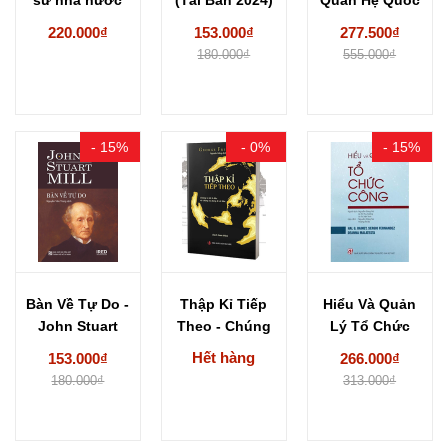
và pháp...
-...
Tế (đọc-hiểu,
220.000₫
153.000₫
277.500₫
biên-phiên...
180.000₫
555.000₫
- 15%
- 0%
- 15%
Bàn Về Tự Do -
Thập Kỉ Tiếp
Hiểu Và Quản
John Stuart
Theo - Chúng
Lý Tổ Chức
Mill
Ta Đã...
Công -...
Hết hàng
153.000₫
266.000₫
180.000₫
313.000₫