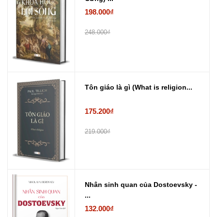
198.000₫
248.000₫
Tôn giáo là gì (What is religion...
175.200₫
219.000₫
Nhân sinh quan của Dostoevsky -
...
132.000₫