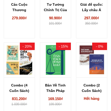
Các Cuộc
Tư Tưởng
Giải đế quốc:
Thương
Chính Trị Của
Lấy châu Á
Lượng Lê Đức
C.Mác,
làm phương...
279.000₫
90.900₫
297.000₫
Thọ -...
Ph.Ăngghen
101.000₫
350.000₫
V.I.Lênin...
- 20%
- 15%
- 0%
Combo (4
Bàn Về Tinh
Combo (2
Cuốn Sách)
Thần Pháp
Cuốn Sách)
Chia Rẽ
Luật -
Thuyết Âm
Hết hàng
831.200₫
169.150₫
+ Những Tù...
Montesquieu
Mưu Và...
1.039.000₫
199.000₫