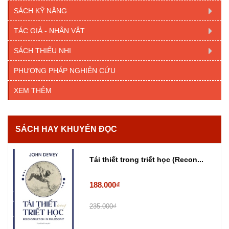
SÁCH KỸ NĂNG
TÁC GIẢ - NHÂN VẬT
SÁCH THIẾU NHI
PHƯƠNG PHÁP NGHIÊN CỨU
XEM THÊM
SÁCH HAY KHUYẾN ĐỌC
Tái thiết trong triết học (Recon...
188.000₫
235.000₫