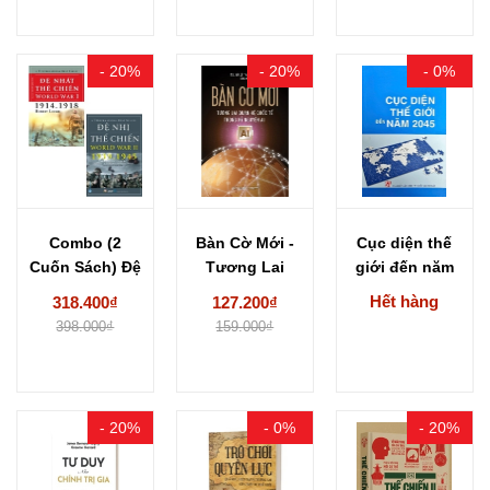
- 20%
- 20%
- 0%
Combo (2
Bàn Cờ Mới -
Cục diện thế
Cuốn Sách) Đệ
Tương Lai
giới đến năm
Nhất Thế
Quan Hệ...
2045 (TS....
Hết hàng
318.400₫
127.200₫
Chiến -...
398.000₫
159.000₫
- 20%
- 0%
- 20%