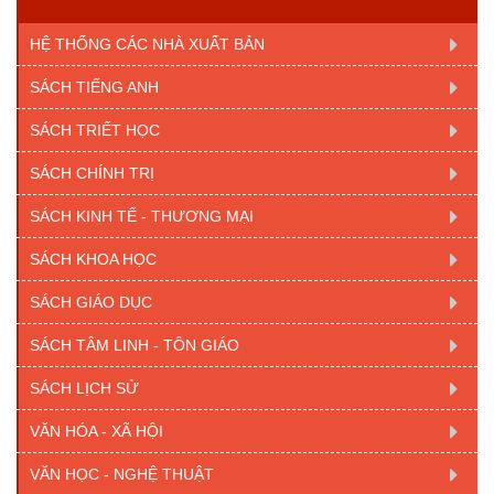
HỆ THỐNG CÁC NHÀ XUẤT BẢN
SÁCH TIẾNG ANH
SÁCH TRIẾT HỌC
SÁCH CHÍNH TRỊ
SÁCH KINH TẾ - THƯƠNG MẠI
SÁCH KHOA HỌC
SÁCH GIÁO DỤC
SÁCH TÂM LINH - TÔN GIÁO
SÁCH LỊCH SỬ
VĂN HÓA - XÃ HỘI
VĂN HỌC - NGHỆ THUẬT