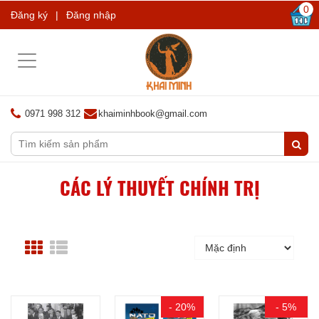
0
Đăng ký
|
Đăng nhập
Toggle
navigation
0971 998 312
khaiminhbook@gmail.com
CÁC LÝ THUYẾT CHÍNH TRỊ
- 20%
- 5%