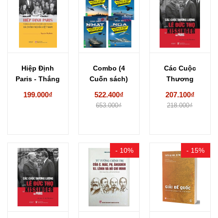
Hiệp Định
Combo (4
Các Cuộc
Paris - Thắng
Cuốn sách)
Thương
Lợi Của Ý...
Những Bí Mật
Lượng Lê Đức
199.000₫
522.400₫
207.100₫
Bạn...
Thọ -...
653.000₫
218.000₫
- 10%
- 15%