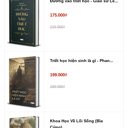
Đường vào triết học - Giáo sư Lê...
175.000₫
219.000₫
Triết học hiện sinh là gì - Phan...
199.000₫
249.000₫
Khoa Học Về Lối Sống (Bìa
Cứng) ...