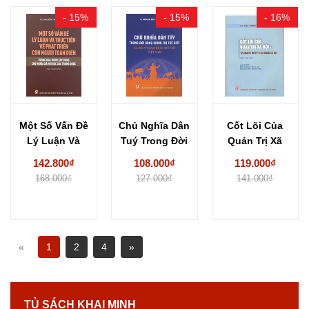
- 15%
- 15%
- 16%
Một Số Vấn Đề
Chủ Nghĩa Dân
Cốt Lõi Của
Lý Luận Và
Tuý Trong Đời
Quản Trị Xã
Thực...
Sống Chính...
Hội -...
142.800₫
108.000₫
119.000₫
168.000₫
127.000₫
141.000₫
«
1
2
4
»
TỦ SÁCH KHAI MINH