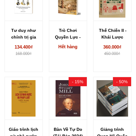
Tư duy như
Trò Chơi
Thế Chiến II -
chính trị gia
Quyền Lực -
Khái Lược
(Graeme
Quá Khứ,
Những Tư...
Hết hàng
134.400₫
360.000₫
Garrard...
Hiện...
168.000₫
450.000₫
- 15%
- 50%
Giáo trình lịch
Bàn Về Tự Do
Giảng trình
sử nhà nước
(Tái Bản 2024)
Quan Hệ Quốc