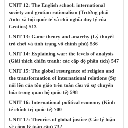
UNIT 12
: The English school: international
society and grotian rationalism (Trường phái
Anh: xã hội quốc tế và chủ nghĩa duy lý của
Grotius) 513
UNIT 13
: Game theory and anarchy (Lý thuyết
trò chơi và tình trạng vô chính phủ) 536
UNIT 14
: Explaining war: the levels of analysis
(Giải thích chiến tranh: các cấp độ phân tích) 547
UNIT 15
: The global resurgence of religion and
the transformation of international relations (Sự
nổi lên của tôn giáo trên toàn cầu và sự chuyển
hóa trong quan hệ quốc tế) 598
UNIT 16
: International political economy (Kinh
tế chính trị quốc tế) 700
UNIT 17
: Theories of global justice (Các lý luận
về công lý toàn cầu) 732