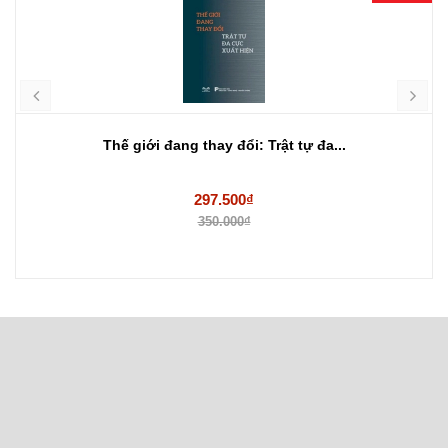
Thế giới đang thay đổi: Trật tự đa...
297.500₫
350.000₫