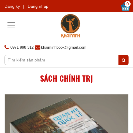
0
Đăng ký
|
Đăng nhập
Toggle
navigation
0971 998 312
khaiminhbook@gmail.com
SÁCH CHÍNH TRỊ