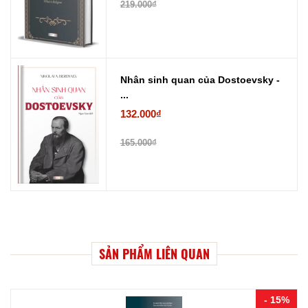
219.000₫
Nhân sinh quan của Dostoevsky -
...
132.000₫
165.000₫
SẢN PHẨM LIÊN QUAN
- 15%