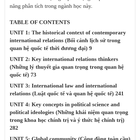
năng phân tích trong ngành học này.
TABLE OF CONTENTS
UNIT 1
: The historical context of contemporary
international relations (Bối cảnh lịch sử trong
quan hệ quốc tế thời đương đại) 9
UNIT 2
: Key international relations thinkers
(Những lý thuyết gia quan trọng trong quan hệ
quốc tế) 73
UNIT 3
: International law and international
relations (Luật quốc tế và quan hệ quốc tế) 241
UNIT 4
: Key concepts in political science and
political ideologies (Những khái niệm quan trọng
trong khoa học chính trị và ý thức hệ chính trị)
282
UNIT 5
: Global community (Cộng đồng toàn cầu)