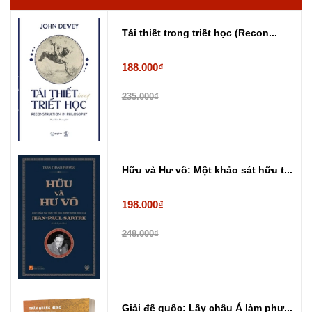
Tái thiết trong triết học (Recon...
188.000₫
235.000₫
Hữu và Hư vô: Một khảo sát hữu t...
198.000₫
248.000₫
Giải đế quốc: Lấy châu Á làm phư...