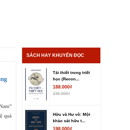
SÁCH HAY KHUYẾN ĐỌC
Tái thiết trong triết
ông
học (Recon...
188.000₫
235.000₫
t Nam”
Hữu và Hư vô: Một
hệ quả
khảo sát hữu t...
198.000₫