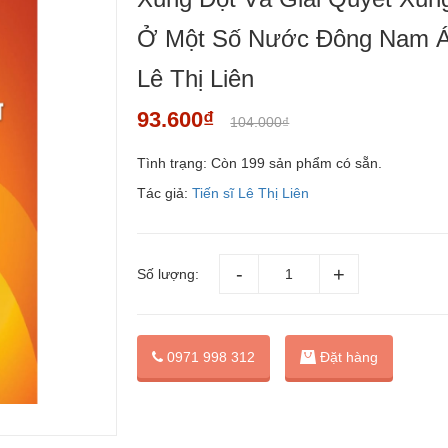
Ở Một Số Nước Đông Nam Á
Lê Thị Liên
93.600₫
104.000₫
Tình trạng:
Còn 199 sản phẩm có sẵn.
Tác giả:
Tiến sĩ Lê Thị Liên
Số lượng:
Đặt hàng
0971 998 312