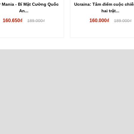
 Mania - Bí Mật Cường Quốc
Ucraina: Tâm điểm cuộc chiế
An...
hai trật...
160.650₫
160.000₫
189.000₫
189.000₫