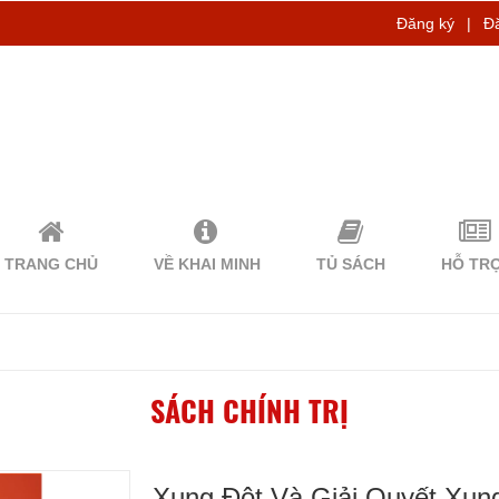
Đăng ký
|
Đ
TRANG CHỦ
VỀ KHAI MINH
TỦ SÁCH
HỖ TR
SÁCH CHÍNH TRỊ
Xung Đột Và Giải Quyết Xun