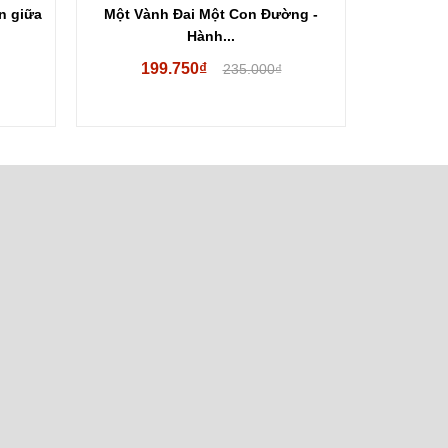
n giữa
Một Vành Đai Một Con Đường -
Hiệp Định 
Hành...
199.750₫
235.000₫