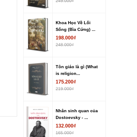
249.000₫
Khoa Học Về Lối
Sống (Bìa Cứng) ...
198.000₫
248.000₫
Tôn giáo là gì (What
is religion...
175.200₫
219.000₫
Nhân sinh quan của
Dostoevsky - ...
132.000₫
165.000₫