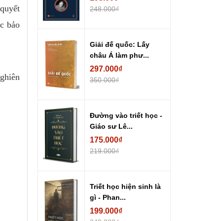
 quyết
248.000₫
ệc bảo
Giải đế quốc: Lấy
châu Á làm phư...
297.000₫
nghiên
350.000₫
Đường vào triết học -
Giáo sư Lê...
175.000₫
219.000₫
Triết học hiện sinh là
gì - Phan...
199.000₫