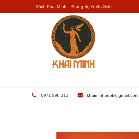
Sách Khai Minh - Phụng Sự Nhân Sinh
0971 998 312
khaiminhbook@gmail.com