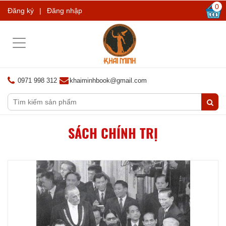
0
Đăng ký
|
Đăng nhập
Toggle
navigation
0971 998 312
khaiminhbook@gmail.com
SÁCH CHÍNH TRỊ