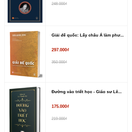
248.000₫
Giải đế quốc: Lấy châu Á làm phư...
297.000₫
350.000₫
Đường vào triết học - Giáo sư Lê...
175.000₫
219.000₫