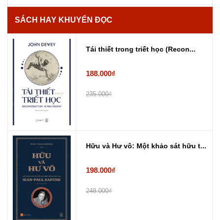
SÁCH HAY KHUYẾN ĐỌC
Tái thiết trong triết học (Recon...
188.000₫
235.000₫
Hữu và Hư vô: Một khảo sát hữu t...
198.000₫
248.000₫