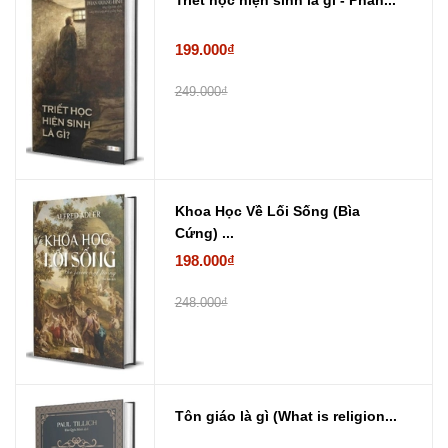
Triết học hiện sinh là gì - Phan...
199.000₫
249.000₫
Khoa Học Về Lối Sống (Bìa
Cứng) ...
198.000₫
248.000₫
Tôn giáo là gì (What is religion...