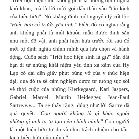
"Triết học hiện sinh không phải là những định nghĩa
khô khan, mà là lời mời gọi dấn thân vào "tấn kịch
của hiện hữu". Nó khẳng định một nguyên lý cốt lõi:
"
Hiện hữu có trước yếu tính.
" Điều đó có nghĩa rằng
anh không phải là một khuôn mẫu được định sẵn
như một đồ vật, anh phải hiện hữu trước rồi sau đó
mới tự định nghĩa chính mình qua lựa chọn và hành
động. Cuốn sách "Triết học hiện sinh là gì?" dẫn dắt
bạn đi từ những khái niệm yếu tính xa xăm của Hy
Lạp cổ đại đến giây phút bùng vỡ của ý thức hiện
đại, qua đó ta sẽ cảm nghiệm được tư tưởng sục sôi
về thời cuộc của những Kierkegaard, Karl Jaspers,
Gabriel Marcel, Martin Heidegger, Jean-Paul
Sartre.v.v... Ta sẽ thấy rằng, đúng như lời Sartre đã
quả quyết: "
Con người không là gì khác ngoài
những gì anh ta tự tạo nên chính mình.
" Con người
là một hiện hữu-tự do-và-chịu-trách nhiệm-cho-tấn-
kịch-hiện-hữu-của-mình."