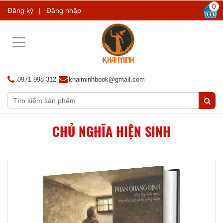
0
Đăng ký
|
Đăng nhập
Toggle
navigation
0971 998 312
khaiminhbook@gmail.com
CHỦ NGHĨA HIỆN SINH