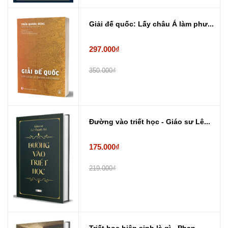
Giải đế quốc: Lấy châu Á làm phư...
297.000₫
350.000₫
Đường vào triết học - Giáo sư Lê...
175.000₫
219.000₫