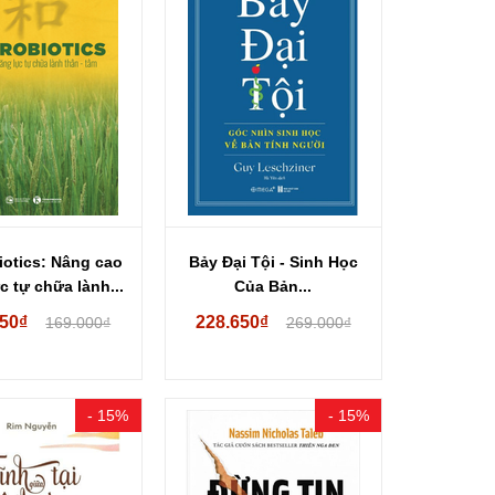
iotics: Nâng cao
Bảy Đại Tội - Sinh Học
c tự chữa lành...
Của Bản...
650₫
228.650₫
169.000₫
269.000₫
- 15%
- 15%