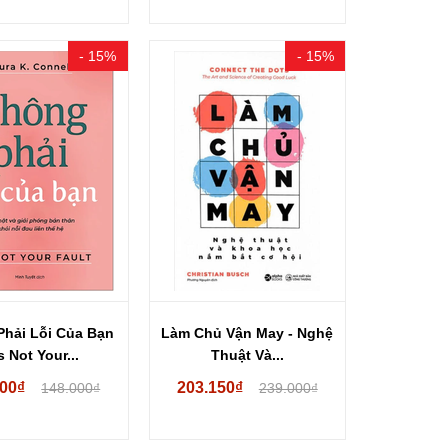
- 15%
- 15%
hải Lỗi Của Bạn
Làm Chủ Vận May - Nghệ
's Not Your...
Thuật Và...
800₫
203.150₫
148.000₫
239.000₫