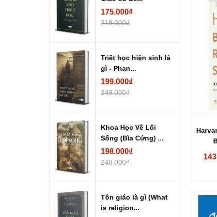
175.000₫
219.000₫
Triết học hiện sinh là
gì - Phan...
199.000₫
249.000₫
Khoa Học Về Lối
Harva
Sống (Bìa Cứng) ...
B
198.000₫
143
248.000₫
Tôn giáo là gì (What
is religion...