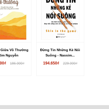
i Giữa Vô Thường
Đừng Tin Những Kẻ Nói
Rim Nguyễn
Suông - Nassim...
100₫
194.650₫
186.000₫
229.000₫