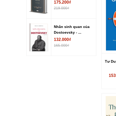
175.200₫
219.000₫
Nhân sinh quan của
Dostoevsky - ...
132.000₫
165.000₫
Tư Du
153