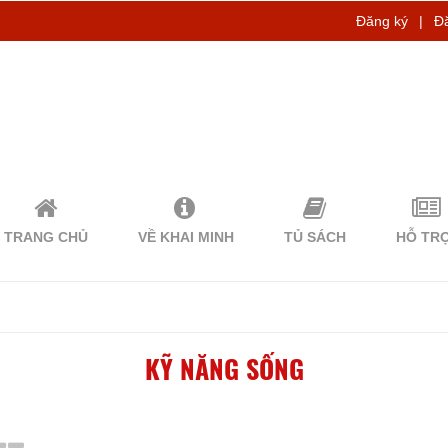
Đăng ký
|
Đ
TRANG CHỦ
VỀ KHAI MINH
TỦ SÁCH
HỖ TR
KỸ NĂNG SỐNG