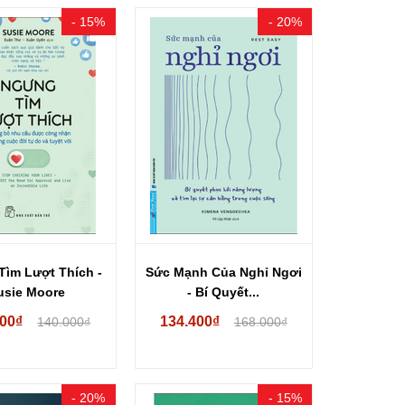
- 15%
- 20%
ìm Lượt Thích -
Sức Mạnh Của Nghỉ Ngơi
usie Moore
- Bí Quyết...
000₫
134.400₫
140.000₫
168.000₫
- 20%
- 15%