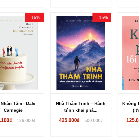
- 15%
- 15%
 Nhân Tâm - Dale
Nhà Thám Trinh – Hành
Không P
Carnegie
trình khai phá...
(It
.100₫
425.000₫
125.
126.000₫
500.000₫