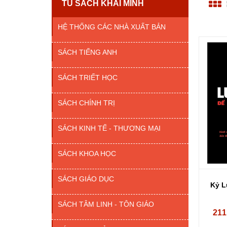
TỦ SÁCH KHAI MINH
HỆ THỐNG CÁC NHÀ XUẤT BẢN
SÁCH TIẾNG ANH
SÁCH TRIẾT HỌC
SÁCH CHÍNH TRỊ
SÁCH KINH TẾ - THƯƠNG MẠI
SÁCH KHOA HỌC
SÁCH GIÁO DỤC
Kỷ L
SÁCH TÂM LINH - TÔN GIÁO
211