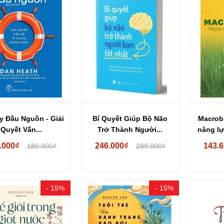
y Đầu Nguồn - Gỉải
Bí Quyết Giúp Bộ Não
Macrob
Quyết Vấn...
Trở Thành Người...
năng lự
.000₫
246.000₫
143.
180.000₫
289.000₫
- 15%
- 15%