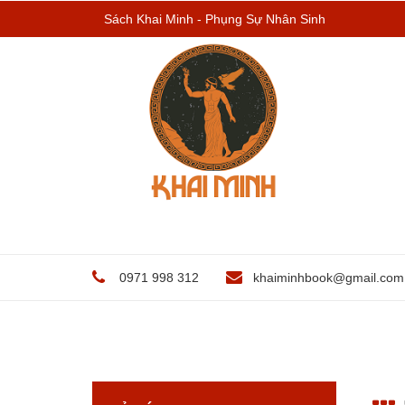
Sách Khai Minh - Phụng Sự Nhân Sinh
0971 998 312
khaiminhbook@gmail.com