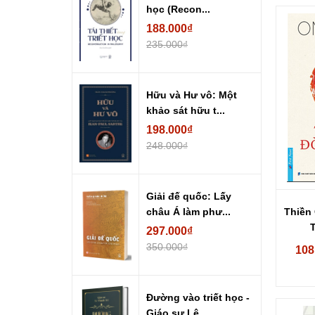
học (Recon...
188.000₫
235.000₫
Hữu và Hư vô: Một
khảo sát hữu t...
198.000₫
248.000₫
Giải đế quốc: Lấy
Thiền
châu Á làm phư...
297.000₫
350.000₫
108
Đường vào triết học -
Giáo sư Lê...