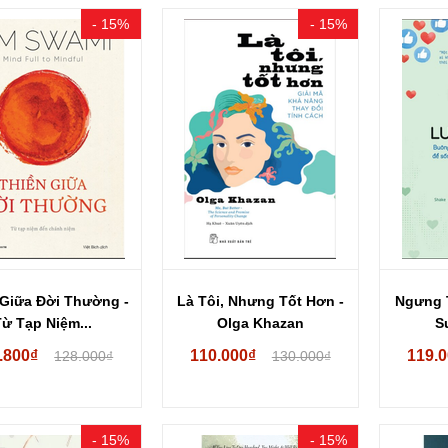
- 15%
- 15%
 Giữa Đời Thường -
Là Tôi, Nhưng Tốt Hơn -
Ngưng T
Từ Tạp Niệm...
Olga Khazan
S
.800₫
110.000₫
119.
128.000₫
130.000₫
- 15%
- 15%