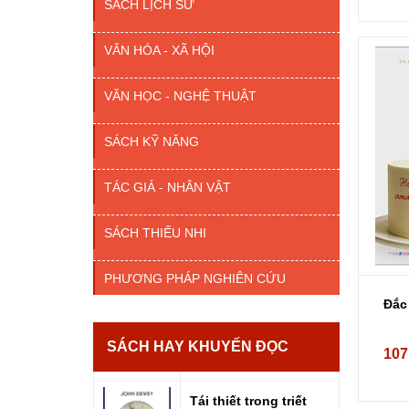
SÁCH LỊCH SỬ
VĂN HÓA - XÃ HỘI
VĂN HỌC - NGHỆ THUẬT
SÁCH KỸ NĂNG
TÁC GIẢ - NHÂN VẬT
SÁCH THIẾU NHI
PHƯƠNG PHÁP NGHIÊN CỨU
Đắc
SÁCH HAY KHUYẾN ĐỌC
107
Tái thiết trong triết