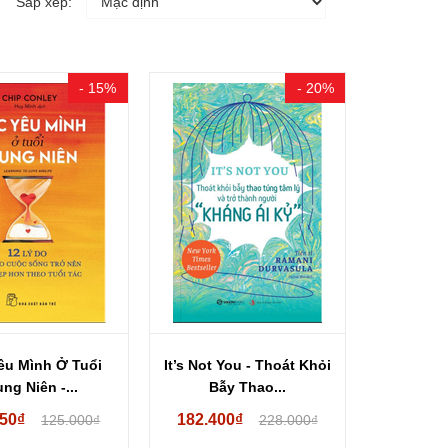
Sắp xếp:
- 15%
- 20%
êu Mình Ở Tuổi
It’s Not You - Thoát Khỏi
ung Niên -...
Bẫy Thao...
250₫
182.400₫
125.000₫
228.000₫