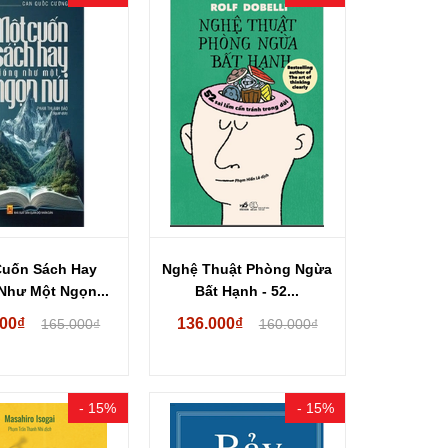
Cuốn Sách Hay
Nghệ Thuật Phòng Ngừa
Như Một Ngọn...
Bất Hạnh - 52...
000₫
136.000₫
165.000₫
160.000₫
- 15%
- 15%