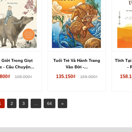
 Giới Trong Giọt
Tuổi Trẻ Và Hành Trang
Tĩnh Tạ
 - Câu Chuyện...
Vào Đời -...
- 
.800₫
135.150₫
158.
108.000₫
159.000₫
1
2
3
...
64
»