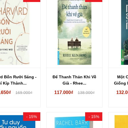
rd Bốn Rưỡi Sáng -
Để Thanh Thản Khi Về
Một 
í Kíp Thành...
Già - Rhee...
Giống 
.650₫
117.000₫
132.
169.000₫
138.000₫
- 15%
- 15%