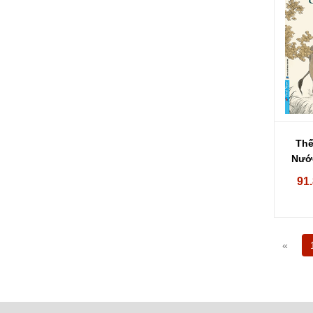
Thế
Nước
91
«