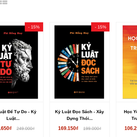
- 15%
- 15%
uật Để Tự Do - Kỷ
Kỷ Luật Đọc Sách - Xây
Học Y
Luật...
Dựng Thói...
Tr
.650₫
169.150₫
106.
249.000₫
199.000₫