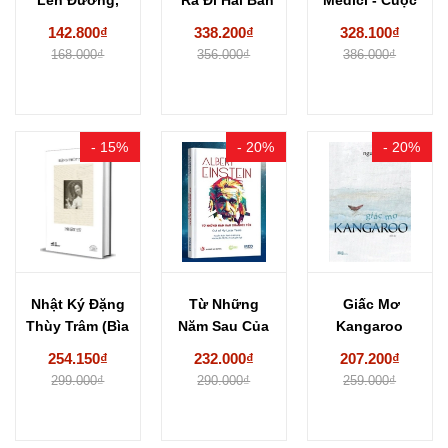
Tuổi Hai Mươi
Tay...
Đời Rực Rỡ...
142.800₫
338.200₫
328.100₫
-...
168.000₫
356.000₫
386.000₫
- 15%
- 20%
- 20%
Nhật Ký Đặng
Từ Những
Giấc Mơ
Thùy Trâm (Bìa
Năm Sau Của
Kangaroo
Cứng) Đặng
Đời Tôi (Bìa...
- Nguyễn Văn
254.150₫
232.000₫
207.200₫
Thùy...
Tuấn
299.000₫
290.000₫
259.000₫