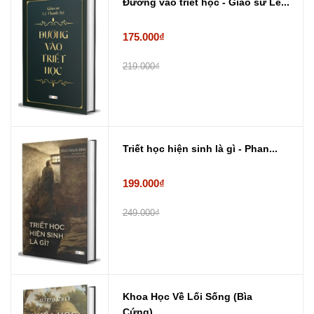
Đường vào triết học - Giáo sư Lê...
175.000₫
219.000₫
Triết học hiện sinh là gì - Phan...
199.000₫
249.000₫
Khoa Học Về Lối Sống (Bìa
Cứng) ...