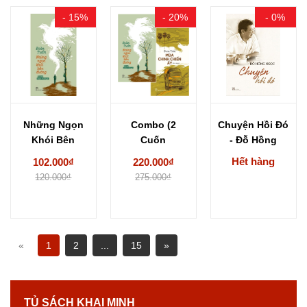
- 15%
- 20%
- 0%
Những Ngọn
Combo (2
Chuyện Hồi Đó
Khói Bên
Cuốn
- Đỗ Hồng
Đường - Đoàn
Sách) Những
Ngọc
Hết hàng
102.000₫
220.000₫
Tuấn
Ngọn Khói
120.000₫
275.000₫
Bên Đường...
«
1
2
...
15
»
TỦ SÁCH KHAI MINH