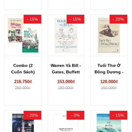
- 15%
- 15%
- 20%
Combo (2
Warren Và Bill -
Tuổi Thơ Ở
Cuốn Sách)
Gates, Buffett
Đông Dương -
Sài Gòn Dòng
Và Tình...
Cassilde
216.750₫
153.000₫
120.000₫
Sông...
Tournebize
255.000₫
180.000₫
150.000₫
- 20%
- 0%
- 15%