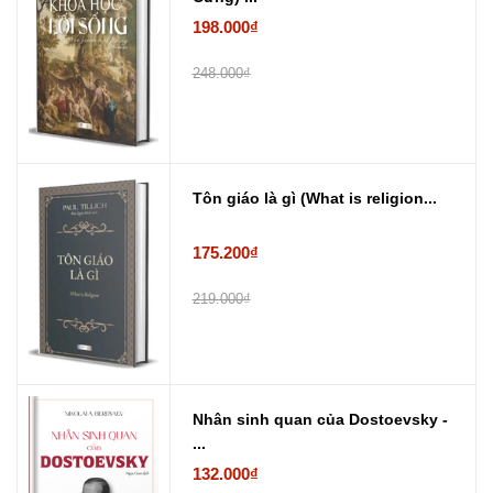
198.000₫
248.000₫
Tôn giáo là gì (What is religion...
175.200₫
219.000₫
Nhân sinh quan của Dostoevsky -
...
132.000₫