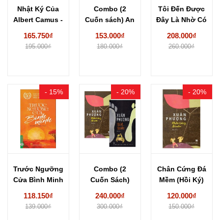
Nhật Ký Của
Combo (2
Tôi Đến Được
Albert Camus -
Cuốn sách) An
Đây Là Nhờ Có
Albert Camus
Tư + Một...
Ước...
165.750₫
153.000₫
208.000₫
195.000₫
180.000₫
260.000₫
- 15%
- 20%
- 20%
Trước Ngưỡng
Combo (2
Chân Cứng Đá
Cửa Bình Minh
Cuốn Sách)
Mềm (Hồi Ký)
- Khuất Quang
Chân Cứng Đá
Xuân Phượng
118.150₫
240.000₫
120.000₫
Thụy
Mềm...
139.000₫
300.000₫
150.000₫