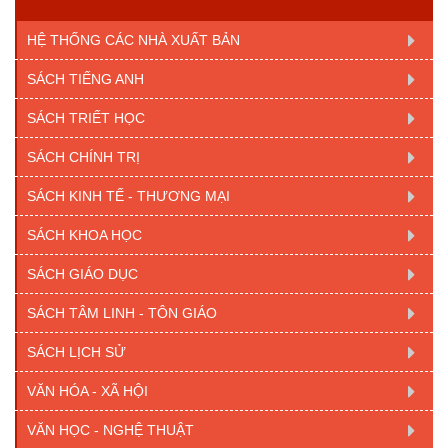
HỆ THỐNG CÁC NHÀ XUẤT BẢN
SÁCH TIẾNG ANH
SÁCH TRIẾT HỌC
SÁCH CHÍNH TRỊ
SÁCH KINH TẾ - THƯƠNG MẠI
SÁCH KHOA HỌC
SÁCH GIÁO DỤC
SÁCH TÂM LINH - TÔN GIÁO
SÁCH LỊCH SỬ
VĂN HÓA - XÃ HỘI
VĂN HỌC - NGHỆ THUẬT