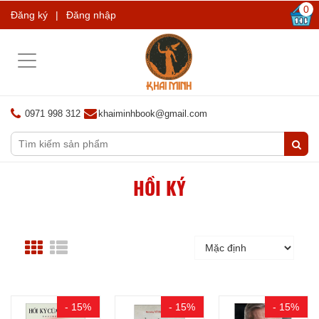
0
Đăng ký
|
Đăng nhập
Toggle
navigation
0971 998 312
khaiminhbook@gmail.com
HỒI KÝ
- 15%
- 15%
- 15%