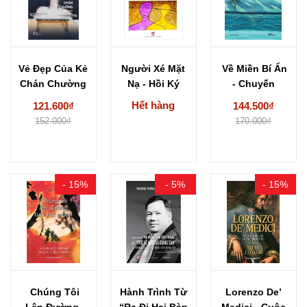
Vẻ Đẹp Của Kẻ
Người Xé Mặt
Về Miền Bí Ẩn
Chán Chường
Nạ - Hồi Ký
- Chuyến
- Nguyễn
Của...
Phiêu Lưu...
Hết hàng
121.600₫
144.500₫
Ngọc...
152.000₫
170.000₫
- 15%
- 5%
- 15%
Chúng Tôi
Hành Trình Từ
Lorenzo De’
Lên Đường,
“Ra Đi Hai Bàn
Medici - Cuộc