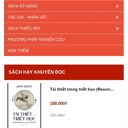
SÁCH KỸ NĂNG
TÁC GIẢ - NHÂN VẬT
SÁCH THIẾU NHI
PHƯƠNG PHÁP NGHIÊN CỨU
XEM THÊM
SÁCH HAY KHUYẾN ĐỌC
Tái thiết trong triết học (Recon...
188.000₫
235.000₫