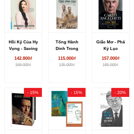
Hồi Ký Của Hy
Tổng Hành
Giấc Mơ - Phá
Vọng - Saving
Dinh Trong
Kỷ Lục
Five...
Mùa Xuân
Champions
142.800₫
115.000₫
157.000₫
Toàn Thắng...
League...
168.000₫
135.000₫
185.000₫
- 15%
- 15%
- 20%