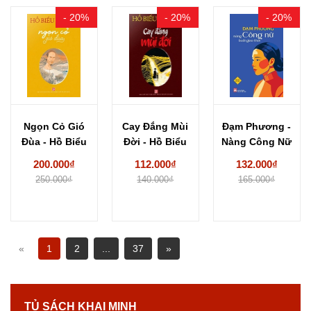
- 20%
- 20%
- 20%
Ngọn Cỏ Gió
Cay Đắng Mùi
Đạm Phương -
Đùa - Hồ Biểu
Đời - Hồ Biểu
Nàng Công Nữ
Chánh
Chánh
Buổi Giao...
200.000₫
112.000₫
132.000₫
250.000₫
140.000₫
165.000₫
«
1
2
...
37
»
TỦ SÁCH KHAI MINH