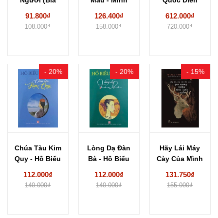
Cứng) John
Nguyên
Nghĩa (Bộ 3...
91.800₫
126.400₫
612.000₫
Steinbeck
108.000₫
158.000₫
720.000₫
- 20%
- 20%
- 15%
Chúa Tàu Kim
Lòng Dạ Đàn
Hãy Lái Máy
Quy - Hồ Biểu
Bà - Hồ Biểu
Cày Của Mình
Chánh
Chánh
Qua Xương...
112.000₫
112.000₫
131.750₫
140.000₫
140.000₫
155.000₫