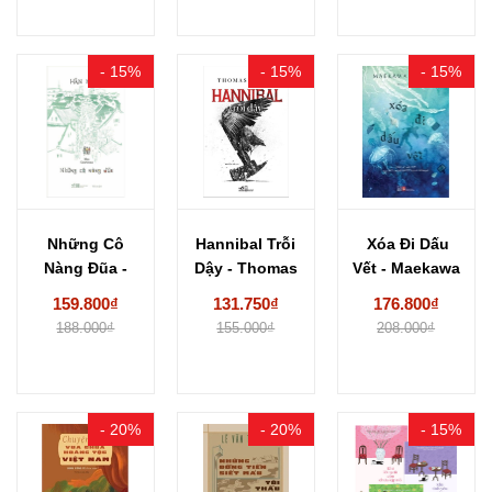
- 15%
- 15%
- 15%
Những Cô
Hannibal Trỗi
Xóa Đi Dấu
Nàng Đũa -
Dậy - Thomas
Vết - Maekawa
Hân Nhiên
Harris
Homare
159.800₫
131.750₫
176.800₫
188.000₫
155.000₫
208.000₫
- 20%
- 20%
- 15%