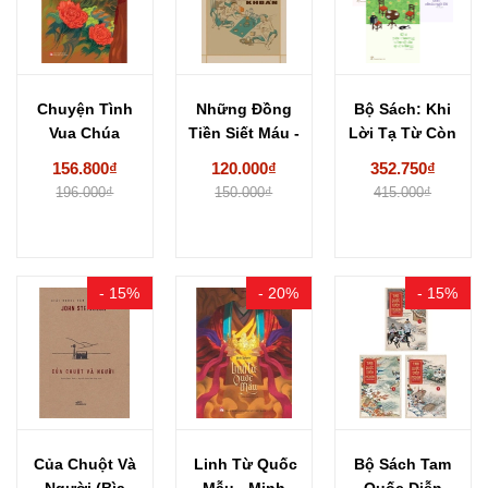
Chuyện Tình
Những Đồng
Bộ Sách: Khi
Vua Chúa
Tiền Siết Máu -
Lời Tạ Từ Còn
Hoàng Tộc
Tôi Thầu...
Chưa Kịp...
156.800₫
120.000₫
352.750₫
Việt Nam...
196.000₫
150.000₫
415.000₫
- 15%
- 20%
- 15%
Của Chuột Và
Linh Từ Quốc
Bộ Sách Tam
Người (Bìa
Mẫu - Minh
Quốc Diễn