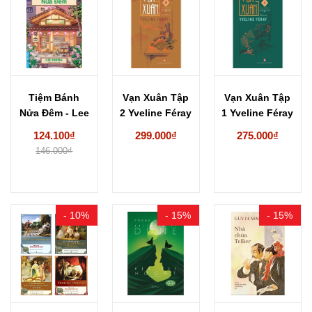
Tiệm Bánh
Vạn Xuân Tập
Vạn Xuân Tập
Nửa Đêm - Lee
2 Yveline Féray
1 Yveline Féray
Onhwa
124.100₫
299.000₫
275.000₫
146.000₫
- 10%
- 15%
- 15%