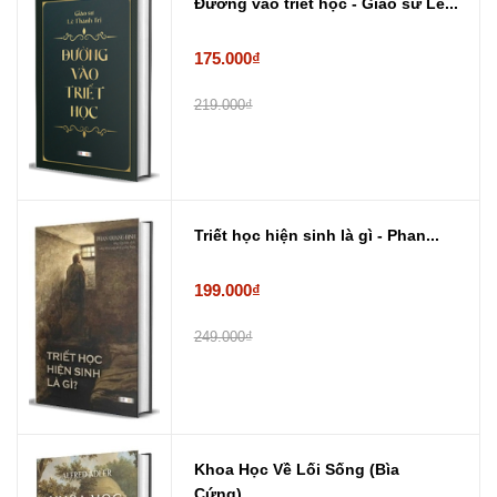
Đường vào triết học - Giáo sư Lê...
175.000₫
219.000₫
Triết học hiện sinh là gì - Phan...
199.000₫
249.000₫
Khoa Học Về Lối Sống (Bìa
Cứng) ...