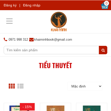
0
Đăng ký
|
Đăng nhập
Toggle
navigation
0971 998 312
khaiminhbook@gmail.com
TIỂU THUYẾT
- 15%