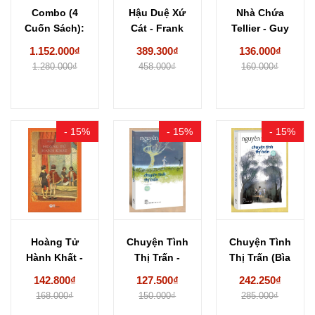
Combo (4
Hậu Duệ Xứ
Nhà Chứa
Cuốn Sách):
Cát - Frank
Tellier - Guy
Đêm thứ mười
Herbert
De
1.152.000₫
389.300₫
136.000₫
hai...
Maupassant
1.280.000₫
458.000₫
160.000₫
- 15%
- 15%
- 15%
Hoàng Tử
Chuyện Tình
Chuyện Tình
Hành Khất -
Thị Trấn -
Thị Trấn (Bìa
Mark Twain
Nguyễn Nhật
Cứng) Nguyễn
142.800₫
127.500₫
242.250₫
Ánh
Nhật...
168.000₫
150.000₫
285.000₫