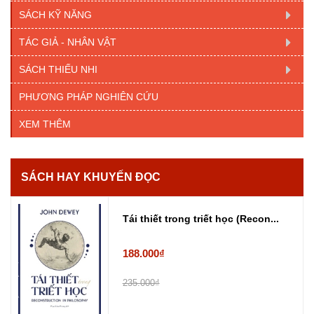
SÁCH KỸ NĂNG
TÁC GIẢ - NHÂN VẬT
SÁCH THIẾU NHI
PHƯƠNG PHÁP NGHIÊN CỨU
XEM THÊM
SÁCH HAY KHUYẾN ĐỌC
Tái thiết trong triết học (Recon...
188.000₫
235.000₫