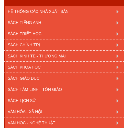
HỆ THỐNG CÁC NHÀ XUẤT BẢN
SÁCH TIẾNG ANH
SÁCH TRIẾT HỌC
SÁCH CHÍNH TRỊ
SÁCH KINH TẾ - THƯƠNG MẠI
SÁCH KHOA HỌC
SÁCH GIÁO DỤC
SÁCH TÂM LINH - TÔN GIÁO
SÁCH LỊCH SỬ
VĂN HÓA - XÃ HỘI
VĂN HỌC - NGHỆ THUẬT