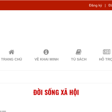
Đăng ký
|
Đ
TRANG CHỦ
VỀ KHAI MINH
TỦ SÁCH
HỖ TR
ĐỜI SỐNG XÃ HỘI