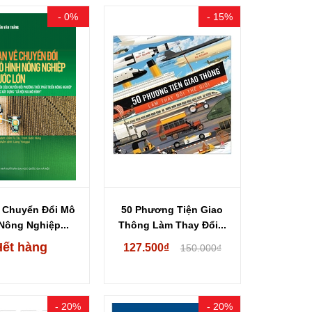
- 0%
- 15%
 Chuyển Đổi Mô
50 Phương Tiện Giao
Nông Nghiệp...
Thông Làm Thay Đổi...
Hết hàng
127.500₫
150.000₫
- 20%
- 20%