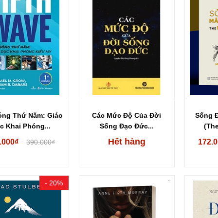
óng Thứ Năm: Giáo
Các Mức Độ Của Đời
Sống 
c Khai Phóng...
Sống Đạo Đức...
(The
Hết hàng
.000₫
172.
390.000₫
- 20%