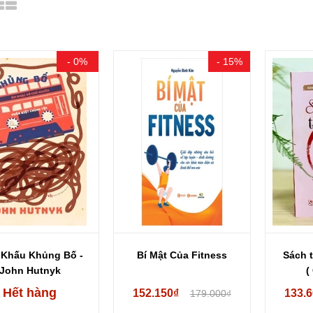
- 0%
- 15%
Khấu Khủng Bố -
Bí Mật Của Fitness
Sách 
John Hutnyk
(
Th
Hết hàng
152.150₫
133.
179.000₫