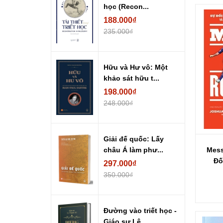
học (Recon...
188.000₫
235.000₫
Hữu và Hư vô: Một
khảo sát hữu t...
198.000₫
248.000₫
Giải đế quốc: Lấy
Mess
châu Á làm phư...
Đố
297.000₫
350.000₫
Đường vào triết học -
Giáo sư Lê...