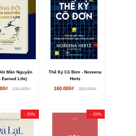
Đời Mãn Nguyện
Thế Kỷ Cô Đơn - Noreena
 Earned Life)
Hertz
000₫
160.000₫
215.000₫
200.000₫
- 20%
- 20%