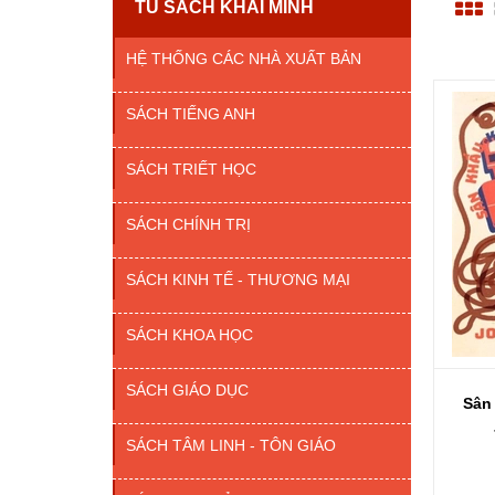
TỦ SÁCH KHAI MINH
HỆ THỐNG CÁC NHÀ XUẤT BẢN
SÁCH TIẾNG ANH
SÁCH TRIẾT HỌC
SÁCH CHÍNH TRỊ
SÁCH KINH TẾ - THƯƠNG MẠI
SÁCH KHOA HỌC
SÁCH GIÁO DỤC
Sân 
SÁCH TÂM LINH - TÔN GIÁO