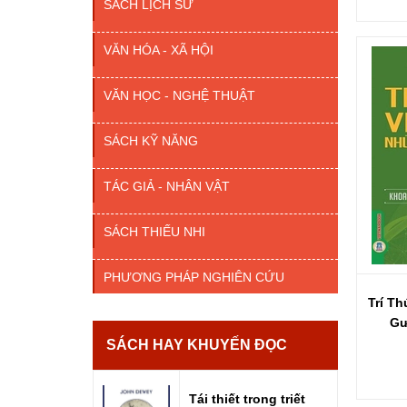
SÁCH LỊCH SỬ
VĂN HÓA - XÃ HỘI
VĂN HỌC - NGHỆ THUẬT
SÁCH KỸ NĂNG
TÁC GIẢ - NHÂN VẬT
SÁCH THIẾU NHI
PHƯƠNG PHÁP NGHIÊN CỨU
Trí T
Gư
SÁCH HAY KHUYẾN ĐỌC
Tái thiết trong triết