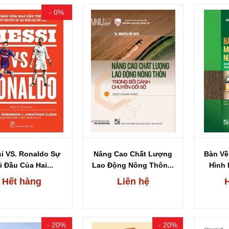
- 0%
i VS. Ronaldo Sự
Nâng Cao Chất Lượng
Bàn Về
i Đầu Của Hai...
Lao Động Nông Thôn...
Hình 
Hết hàng
Liên hệ
- 20%
- 20%