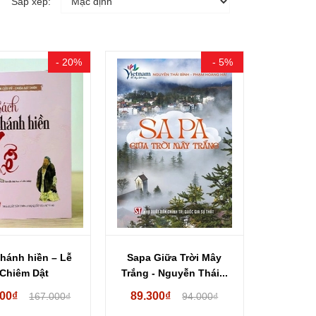
Sắp xếp:
- 20%
- 5%
thánh hiền – Lễ
Sapa Giữa Trời Mây
 Chiêm Dật
Trắng - Nguyễn Thái...
iên, Hạng...
600₫
89.300₫
167.000₫
94.000₫