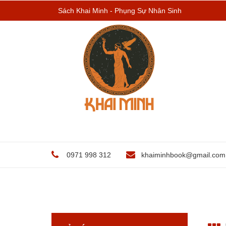
Sách Khai Minh - Phụng Sự Nhân Sinh
0971 998 312
khaiminhbook@gmail.com