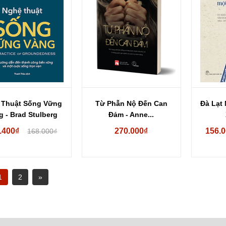
 Thuật Sống Vững
Từ Phẫn Nộ Đến Can
Đà Lạt
g - Brad Stulberg
Đảm - Anne...
.400₫
270.000₫
156.
168.000₫
1
2
»