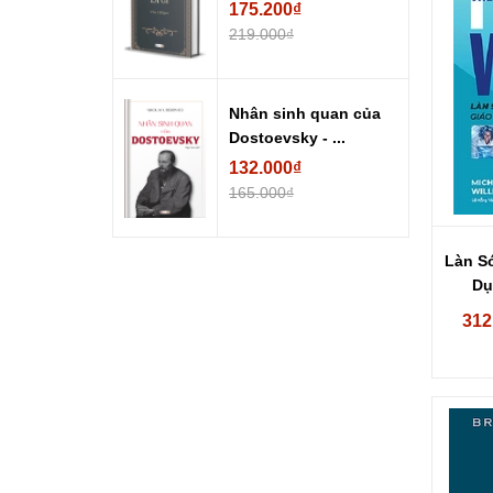
175.200₫
219.000₫
Nhân sinh quan của
Dostoevsky - ...
132.000₫
165.000₫
Làn S
Dụ
312