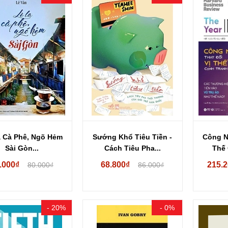
a Cà Phê, Ngõ Hẻm
Sướng Khổ Tiêu Tiền -
Công N
Sài Gòn...
Cách Tiêu Pha...
Thế 
.000₫
68.800₫
215.
80.000₫
86.000₫
- 20%
- 0%