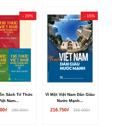
- 20%
- 15%
ốn Sách Trí Thức
Vì Một Việt Nam Dân Giàu
Việt Nam...
Nước Mạnh...
000₫
216.750₫
280.000₫
255.000₫