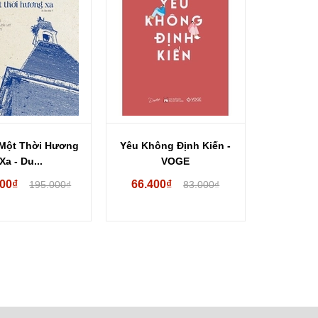
 Một Thời Hương
Yêu Không Định Kiến -
Xa - Du...
VOGE
000₫
66.400₫
195.000₫
83.000₫