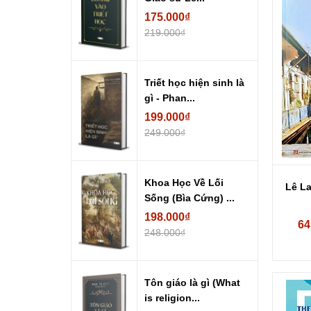
175.000₫
219.000₫
Triết học hiện sinh là
gì - Phan...
199.000₫
249.000₫
Khoa Học Về Lối
Lê L
Sống (Bìa Cứng) ...
198.000₫
64
248.000₫
Tôn giáo là gì (What
is religion...