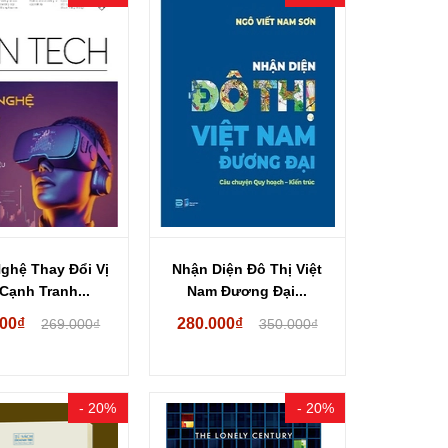
ghệ Thay Đổi Vị
Nhận Diện Đô Thị Việt
Cạnh Tranh...
Nam Đương Đại...
200₫
280.000₫
269.000₫
350.000₫
- 20%
- 20%