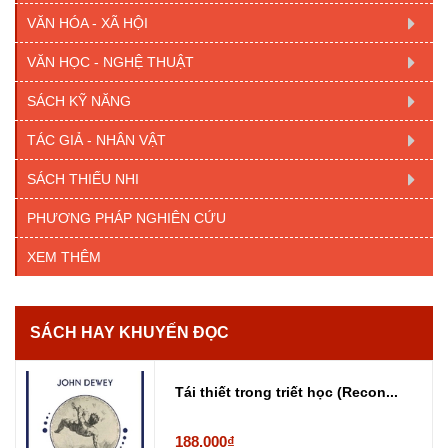
VĂN HÓA - XÃ HỘI
VĂN HỌC - NGHỆ THUẬT
SÁCH KỸ NĂNG
TÁC GIẢ - NHÂN VẬT
SÁCH THIẾU NHI
PHƯƠNG PHÁP NGHIÊN CỨU
XEM THÊM
SÁCH HAY KHUYẾN ĐỌC
Tái thiết trong triết học (Recon...
188.000₫