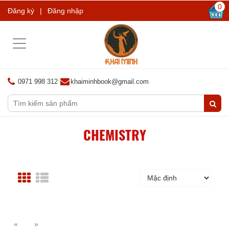
0
Đăng ký
|
Đăng nhập
Toggle
navigation
0971 998 312
khaiminhbook@gmail.com
CHEMISTRY
«
»