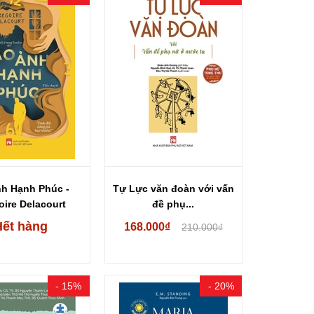
h Hạnh Phúc -
Tự Lực văn đoàn với vấn
oire Delacourt
đề phụ...
Hết hàng
168.000₫
210.000₫
- 15%
- 20%