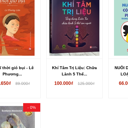
ĩ thời gió bụi - Lê
Khí Tâm Trị Liệu: Chữa
NUÔI 
Phương...
Lành 5 Thể...
LOẠ
.650₫
100.000₫
66.
89.000₫
125.000₫
- 0%