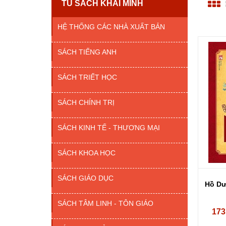
TỦ SÁCH KHAI MINH
HỆ THỐNG CÁC NHÀ XUẤT BẢN
SÁCH TIẾNG ANH
SÁCH TRIẾT HỌC
SÁCH CHÍNH TRỊ
SÁCH KINH TẾ - THƯƠNG MẠI
SÁCH KHOA HỌC
SÁCH GIÁO DỤC
Hồ Dư
SÁCH TÂM LINH - TÔN GIÁO
173