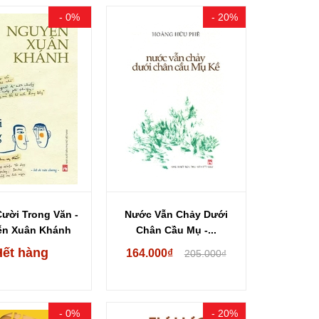
- 0%
- 20%
Cười Trong Văn -
Nước Vẫn Chảy Dưới
ễn Xuân Khánh
Chân Cầu Mụ -...
Hết hàng
164.000₫
205.000₫
- 0%
- 20%