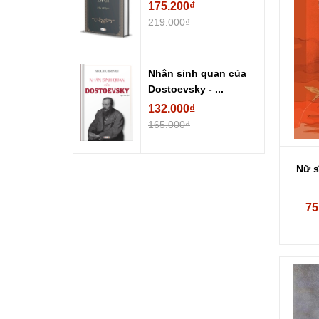
175.200₫
219.000₫
Nhân sinh quan của
Dostoevsky - ...
132.000₫
165.000₫
Nữ s
75