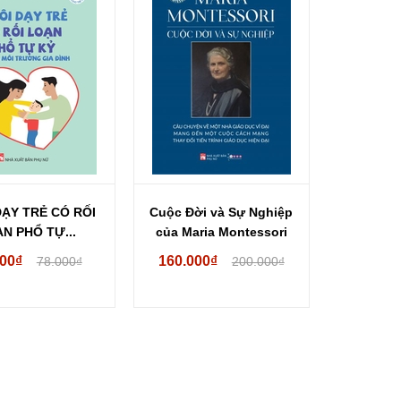
DẠY TRẺ CÓ RỐI
Cuộc Đời và Sự Nghiệp
N PHỔ TỰ...
của Maria Montessori
000₫
160.000₫
78.000₫
200.000₫