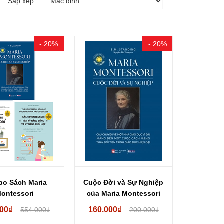
Sắp xếp:
- 20%
- 20%
o Sách Maria
Cuộc Đời và Sự Nghiệp
ontessori
của Maria Montessori
200₫
160.000₫
554.000₫
200.000₫