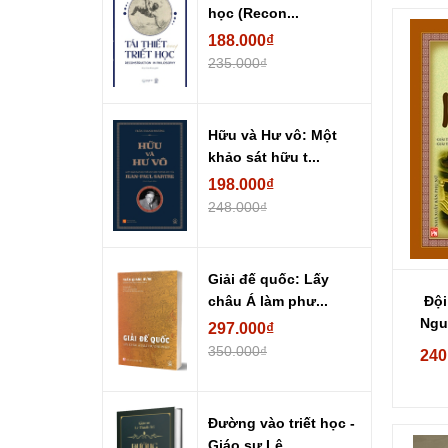
học (Recon...
188.000₫
235.000₫
Hữu và Hư vô: Một
khảo sát hữu t...
198.000₫
248.000₫
Giải đế quốc: Lấy
Đội
châu Á làm phư...
Ngu
297.000₫
350.000₫
240
Đường vào triết học -
Giáo sư Lê...