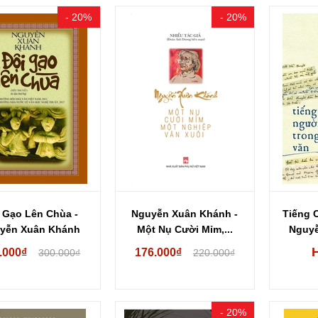
- 20%
- 20%
 Gạo Lên Chùa -
Nguyễn Xuân Khánh -
Tiếng 
yễn Xuân Khánh
Một Nụ Cười Mỉm,...
Nguy
.000₫
176.000₫
300.000₫
220.000₫
- 20%