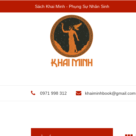
Sách Khai Minh - Phụng Sự Nhân Sinh
0971 998 312
khaiminhbook@gmail.com