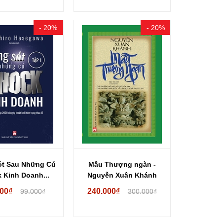
- 20%
- 20%
ót Sau Những Cú
Mẫu Thượng ngàn -
 Kinh Doanh...
Nguyễn Xuân Khánh
200₫
240.000₫
99.000₫
300.000₫