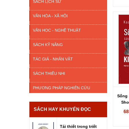
SÁCH LỊCH SỬ
VĂN HÓA - XÃ HỘI
VĂN HỌC - NGHỆ THUẬT
SÁCH KỸ NĂNG
TÁC GIẢ - NHÂN VẬT
SÁCH THIẾU NHI
PHƯƠNG PHÁP NGHIÊN CỨU
Sống 
Sho
SÁCH HAY KHUYẾN ĐỌC
68
Tái thiết trong triết