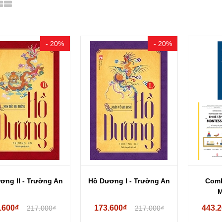
- 20%
- 20%
ơng II - Trường An
Hồ Dương I - Trường An
Comb
M
.600₫
173.600₫
443.
217.000₫
217.000₫