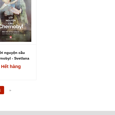
ời nguyện cầu
nobyl - Svetlana
Alexievich
Hết hàng
1
»