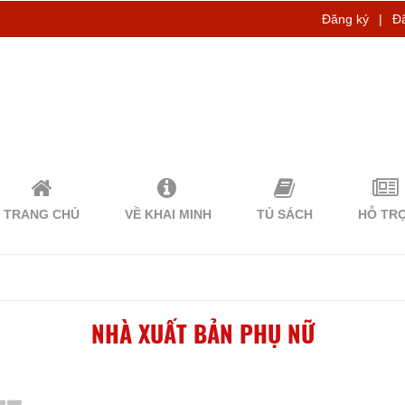
Đăng ký
|
Đ
TRANG CHỦ
VỀ KHAI MINH
TỦ SÁCH
HỖ TR
NHÀ XUẤT BẢN PHỤ NỮ