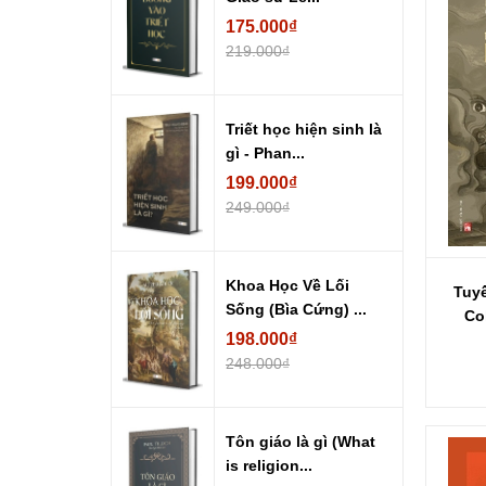
175.000₫
219.000₫
Triết học hiện sinh là
gì - Phan...
199.000₫
249.000₫
Khoa Học Về Lối
Tuy
Sống (Bìa Cứng) ...
Co
198.000₫
248.000₫
Tôn giáo là gì (What
is religion...