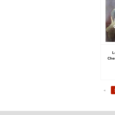
L
Cher
«