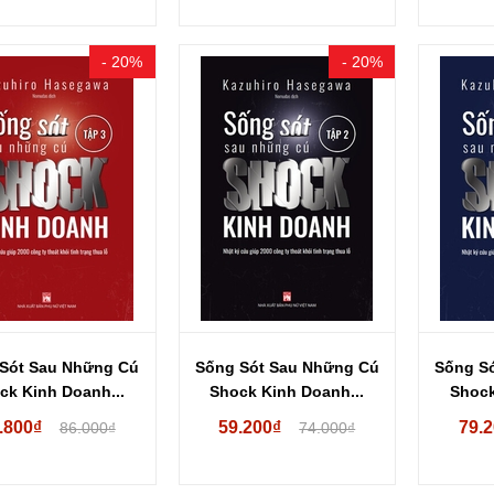
- 20%
- 20%
Sót Sau Những Cú
Sống Sót Sau Những Cú
Sống S
ck Kinh Doanh...
Shock Kinh Doanh...
Shock
.800₫
59.200₫
79.
86.000₫
74.000₫