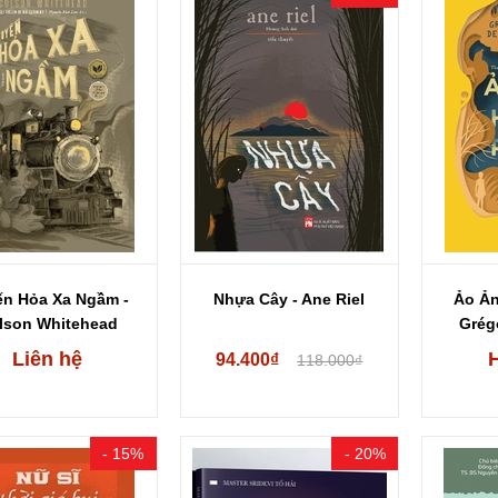
ến Hỏa Xa Ngầm -
Nhựa Cây - Ane Riel
Ảo Ản
lson Whitehead
Grég
Liên hệ
94.400₫
118.000₫
- 15%
- 20%