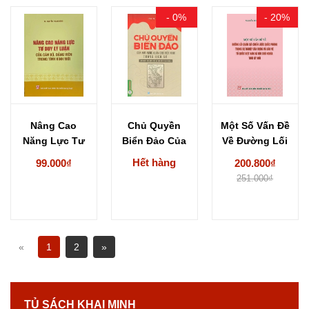
- 0%
- 20%
Nâng Cao
Chủ Quyền
Một Số Vấn Đề
Năng Lực Tư
Biển Đảo Của
Về Đường Lối
Duy Lý Luận...
Nhà Nước
Quân...
Hết hàng
99.000₫
200.800₫
Quân...
251.000₫
«
1
2
»
TỦ SÁCH KHAI MINH