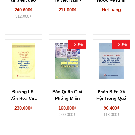
Việt Nam...
GS.TS...
Tế Đất...
Hết hàng
249.600₫
211.000₫
312.000₫
- 20%
- 20%
Đường Lối
Báo Quân Giải
Phản Biện Xã
Văn Hóa Của
Phóng Miền
Hội Trong Quá
Đảng Trong
Nam Việt
Trình Xây...
230.000₫
160.000₫
90.400₫
Chấn...
Nam...
200.000₫
113.000₫