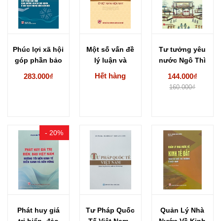
Phúc lợi xã hội
Một số vấn đề
Tư tưởng yêu
góp phần bảo
lý luận và
nước Ngô Thì
đảm...
thực...
Nhậm -...
Hết hàng
283.000₫
144.000₫
160.000₫
- 20%
Phát huy giá
Tư Pháp Quốc
Quản Lý Nhà
trị biển, đảo
Tế Việt Nam -
Nước Về Kinh