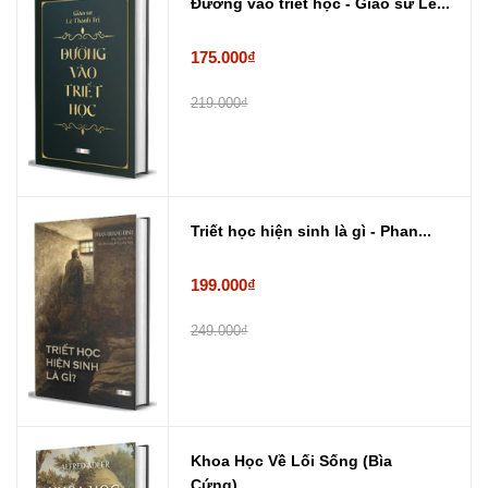
Đường vào triết học - Giáo sư Lê...
175.000₫
219.000₫
Triết học hiện sinh là gì - Phan...
199.000₫
249.000₫
Khoa Học Về Lối Sống (Bìa
Cứng) ...