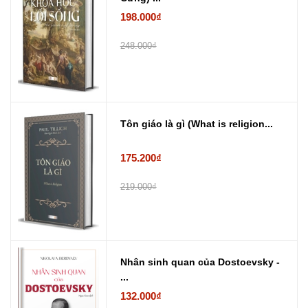
198.000₫
248.000₫
Tôn giáo là gì (What is religion...
175.200₫
219.000₫
Nhân sinh quan của Dostoevsky -
...
132.000₫