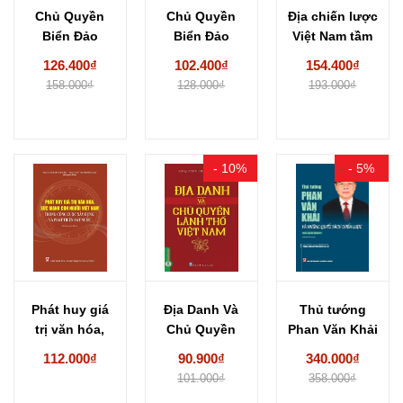
Chủ Quyền
Chủ Quyền
Địa chiến lược
Biển Đảo
Biển Đảo
Việt Nam tầm
Thiêng Liêng
Thiêng Liêng
nhìn 2030...
126.400₫
102.400₫
154.400₫
Của Tổ...
Của Tổ...
158.000₫
128.000₫
193.000₫
- 10%
- 5%
Phát huy giá
Địa Danh Và
Thủ tướng
trị văn hóa,
Chủ Quyền
Phan Văn Khải
sức mạnh...
Lãnh Thổ
và những
112.000₫
90.900₫
340.000₫
Việt...
quyết...
101.000₫
358.000₫