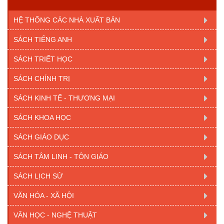
HỆ THỐNG CÁC NHÀ XUẤT BẢN
SÁCH TIẾNG ANH
SÁCH TRIẾT HỌC
SÁCH CHÍNH TRỊ
SÁCH KINH TẾ - THƯƠNG MẠI
SÁCH KHOA HỌC
SÁCH GIÁO DỤC
SÁCH TÂM LINH - TÔN GIÁO
SÁCH LỊCH SỬ
VĂN HÓA - XÃ HỘI
VĂN HỌC - NGHỆ THUẬT