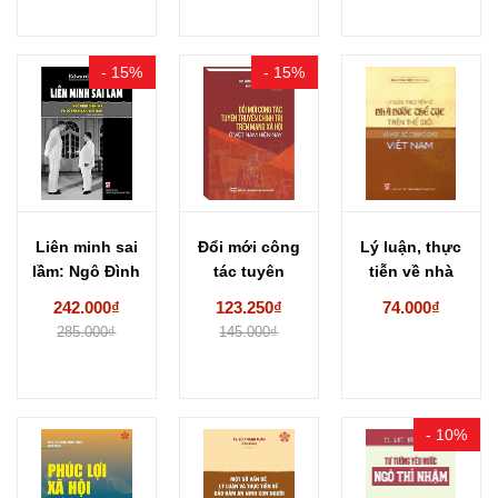
- 15%
- 15%
Liên minh sai
Đổi mới công
Lý luận, thực
lầm: Ngô Đình
tác tuyên
tiễn về nhà
Diệm, Mỹ...
truyền chính
nước thế...
242.000₫
123.250₫
74.000₫
trị...
285.000₫
145.000₫
- 10%