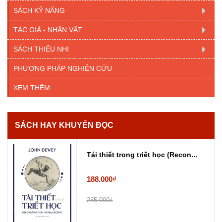
SÁCH KỸ NĂNG
TÁC GIẢ - NHÂN VẬT
SÁCH THIẾU NHI
PHƯƠNG PHÁP NGHIÊN CỨU
XEM THÊM
SÁCH HAY KHUYẾN ĐỌC
Tái thiết trong triết học (Recon...
188.000₫
235.000₫