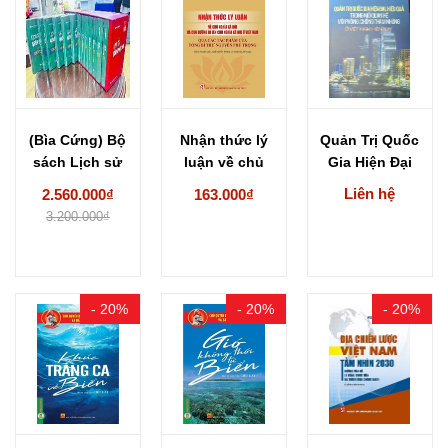
(Bìa Cứng) Bộ
Nhận thức lý
Quản Trị Quốc
sách Lịch sử
luận về chủ
Gia Hiện Đại
quân sự...
nghĩa xã...
Hiệu Qủa...
Liên hệ
2.560.000₫
163.000₫
3.200.000₫
- 20%
- 20%
- 20%