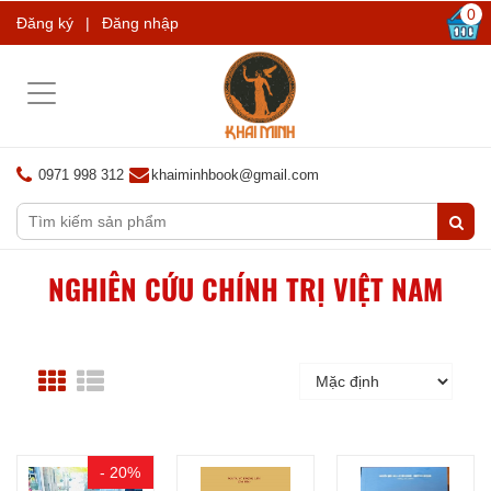
0
Đăng ký
|
Đăng nhập
Toggle
navigation
0971 998 312
khaiminhbook@gmail.com
NGHIÊN CỨU CHÍNH TRỊ VIỆT NAM
- 20%