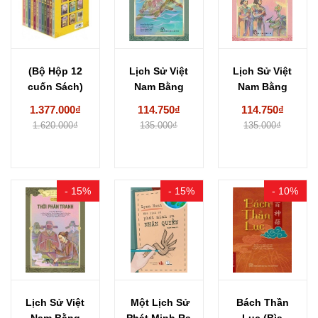
(Bộ Hộp 12
Lịch Sử Việt
Lịch Sử Việt
cuốn Sách)
Nam Bằng
Nam Bằng
Lịch Sử Việt...
Tranh: Bộ
Tranh - Bộ...
1.377.000₫
114.750₫
114.750₫
Dày...
1.620.000₫
135.000₫
135.000₫
- 15%
- 15%
- 10%
Lịch Sử Việt
Một Lịch Sử
Bách Thần
Nam Bằng
Phát Minh Ra
Lục (Bìa