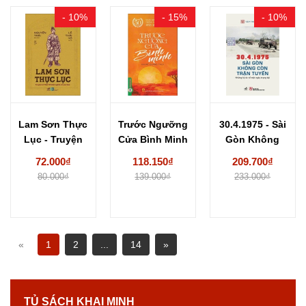
- 10%
- 15%
- 10%
Lam Sơn Thực
Trước Ngưỡng
30.4.1975 - Sài
Lục - Truyện
Cửa Bình Minh
Gòn Không
Lê Thái...
- Khuất Quang
Còn Trận
72.000₫
118.150₫
209.700₫
Thụy
Tuyến...
80.000₫
139.000₫
233.000₫
«
1
2
...
14
»
TỦ SÁCH KHAI MINH