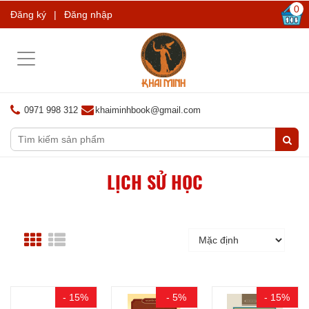
0
Đăng ký
|
Đăng nhập
Toggle
navigation
0971 998 312
khaiminhbook@gmail.com
LỊCH SỬ HỌC
- 15%
- 5%
- 15%