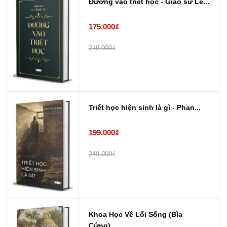
Đường vào triết học - Giáo sư Lê...
175.000₫
219.000₫
Triết học hiện sinh là gì - Phan...
199.000₫
249.000₫
Khoa Học Về Lối Sống (Bìa
Cứng) ...