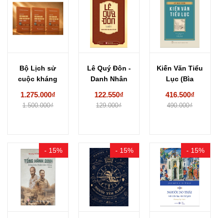
Bộ Lịch sử
Lê Quý Đôn -
Kiến Văn Tiểu
cuộc kháng
Danh Nhân
Lục (Bìa
chiến chống
Văn Hóa...
Cứng) - Lê...
1.275.000₫
122.550₫
416.500₫
thực...
1.500.000₫
129.000₫
490.000₫
- 15%
- 15%
- 15%