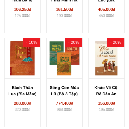
Tranh: Bộ
Nhân Quyền...
Cứng) Nguyễn
106.250₫
161.500₫
405.000₫
Dày...
Văn Tuân...
125.000₫
190.000₫
450.000₫
- 10%
- 20%
- 20%
Bách Thần
Sông Côn Mùa
Khảo Về Cội
Lục (Bìa Mềm)
Lũ (Bộ 3 Tập)
Rễ Dân An
Nguyễn Văn
Nguyễn...
Nam
288.000₫
774.400₫
156.000₫
Tuân...
320.000₫
968.000₫
195.000₫