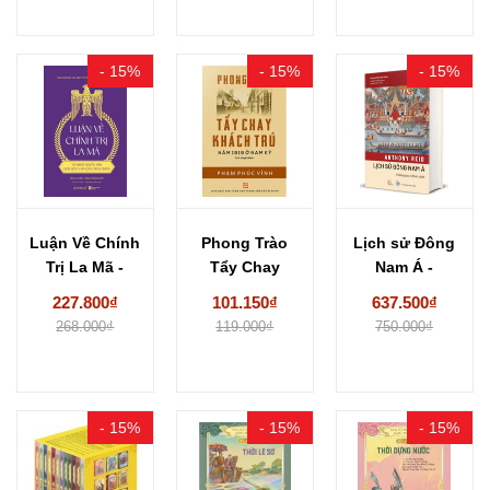
- 15%
- 15%
- 15%
Luận Về Chính
Phong Trào
Lịch sử Đông
Trị La Mã -
Tẩy Chay
Nam Á -
Từ...
Khách Trú
Những Giao...
227.800₫
101.150₫
637.500₫
Năm 1919...
268.000₫
119.000₫
750.000₫
- 15%
- 15%
- 15%