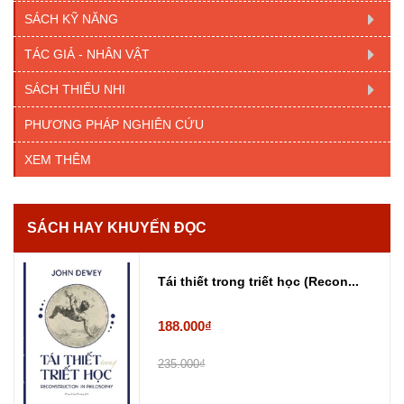
SÁCH KỸ NĂNG
TÁC GIẢ - NHÂN VẬT
SÁCH THIẾU NHI
PHƯƠNG PHÁP NGHIÊN CỨU
XEM THÊM
SÁCH HAY KHUYẾN ĐỌC
Tái thiết trong triết học (Recon...
188.000₫
235.000₫