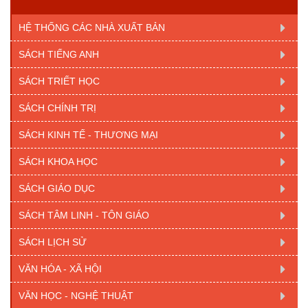
HỆ THỐNG CÁC NHÀ XUẤT BẢN
SÁCH TIẾNG ANH
SÁCH TRIẾT HỌC
SÁCH CHÍNH TRỊ
SÁCH KINH TẾ - THƯƠNG MẠI
SÁCH KHOA HỌC
SÁCH GIÁO DỤC
SÁCH TÂM LINH - TÔN GIÁO
SÁCH LỊCH SỬ
VĂN HÓA - XÃ HỘI
VĂN HỌC - NGHỆ THUẬT