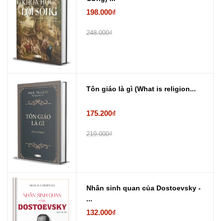
198.000₫
248.000₫
Tôn giáo là gì (What is religion...
175.200₫
219.000₫
Nhân sinh quan của Dostoevsky -
...
132.000₫