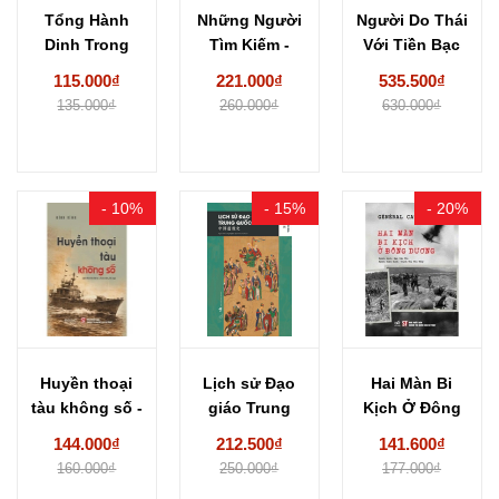
Tổng Hành
Những Người
Người Do Thái
Dinh Trong
Tìm Kiếm -
Với Tiền Bạc
Mùa Xuân
Cuộc Thám
Và Thế...
115.000₫
221.000₫
535.500₫
Toàn Thắng...
Hiểm...
135.000₫
260.000₫
630.000₫
- 10%
- 15%
- 20%
Huyền thoại
Lịch sử Đạo
Hai Màn Bi
tàu không số -
giáo Trung
Kịch Ở Đông
Nhà văn...
Quốc – Phó...
Dương -...
144.000₫
212.500₫
141.600₫
160.000₫
250.000₫
177.000₫