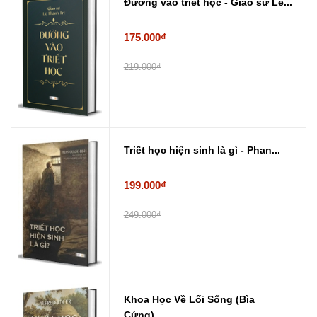
Đường vào triết học - Giáo sư Lê...
175.000₫
219.000₫
Triết học hiện sinh là gì - Phan...
199.000₫
249.000₫
Khoa Học Về Lối Sống (Bìa
Cứng) ...