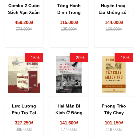
Combo 2 Cuốn
Tổng Hành
Huyền thoại
Sách Vạn Xuân
Dinh Trong
tàu không số -
- Tập...
Mùa Xuân
Nhà văn...
459.200₫
115.000₫
144.000₫
Toàn Thắng...
574.000₫
135.000₫
160.000₫
- 15%
- 20%
- 15%
Lực Lượng
Hai Màn Bi
Phong Trào
Phụ Trợ Tại
Kịch Ở Đông
Tẩy Chay
Đông Dương
Dương -...
Khách Trú
327.250₫
141.600₫
101.150₫
1951-1953...
Năm 1919...
385.000₫
177.000₫
119.000₫