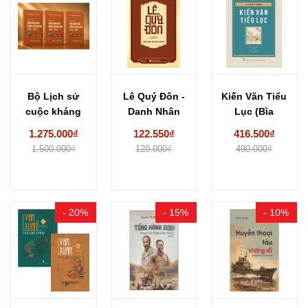
Bộ Lịch sử
Lê Quý Đôn -
Kiến Văn Tiểu
cuộc kháng
Danh Nhân
Lục (Bìa
chiến chống
Văn Hóa...
Cứng) - Lê...
1.275.000₫
122.550₫
416.500₫
thực...
1.500.000₫
129.000₫
490.000₫
- 20%
- 15%
- 10%