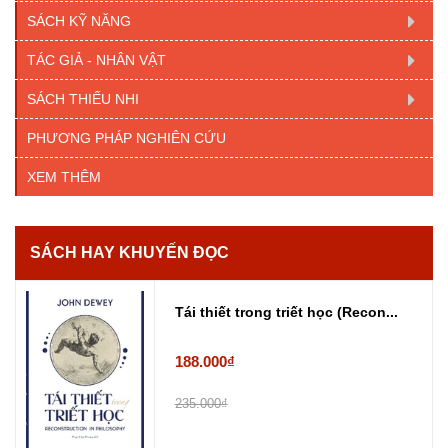
SÁCH KỸ NĂNG
TÁC GIẢ - NHÂN VẬT
SÁCH THIẾU NHI
PHƯƠNG PHÁP NGHIÊN CỨU
XEM THÊM
SÁCH HAY KHUYẾN ĐỌC
Tái thiết trong triết học (Recon...
188.000₫
235.000₫