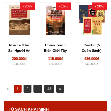
- 20%
- 15%
- 20%
Nhà Tù Khổ
Chiến Tranh
Combo (5
Sai Người An
Biên Giới Tây
Cuốn Sách)
Nam -...
Nam Dưới
Kho Tàng Lịch
200.000₫
115.600₫
436.000₫
Góc...
Sử...
250.000₫
136.000₫
545.000₫
«
1
2
...
43
»
TỦ SÁCH KHAI MINH