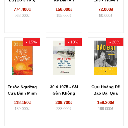
Nguyễn...
Nam
Lê Thái...
774.400₫
156.000₫
72.000₫
968.000₫
195.000₫
80.000₫
- 15%
- 10%
- 20%
Trước Ngưỡng
30.4.1975 - Sài
Cựu Hoàng Đế
Cửa Bình Minh
Gòn Không
Bảo Đại Qua
- Khuất Quang
Còn Trận
Một Số...
118.150₫
209.700₫
159.200₫
Thụy
Tuyến...
139.000₫
233.000₫
199.000₫