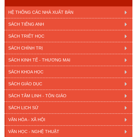
HỆ THỐNG CÁC NHÀ XUẤT BẢN
SÁCH TIẾNG ANH
SÁCH TRIẾT HỌC
SÁCH CHÍNH TRỊ
SÁCH KINH TẾ - THƯƠNG MẠI
SÁCH KHOA HỌC
SÁCH GIÁO DỤC
SÁCH TÂM LINH - TÔN GIÁO
SÁCH LỊCH SỬ
VĂN HÓA - XÃ HỘI
VĂN HỌC - NGHỆ THUẬT