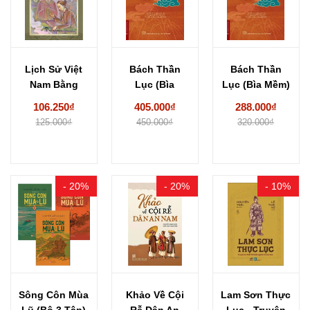
Lịch Sử Việt
Bách Thần
Bách Thần
Nam Bằng
Lục (Bìa
Lục (Bìa Mềm)
Tranh: Bộ
Cứng) Nguyễn
Nguyễn Văn
106.250₫
405.000₫
288.000₫
Dày...
Văn Tuân...
Tuân...
125.000₫
450.000₫
320.000₫
- 20%
- 20%
- 10%
Sông Côn Mùa
Khảo Về Cội
Lam Sơn Thực
Lũ (Bộ 3 Tập)
Rễ Dân An
Lục - Truyện