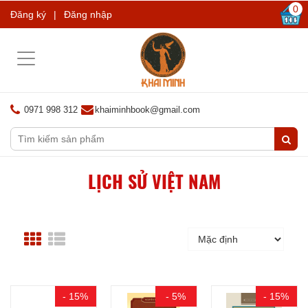
0
Đăng ký
|
Đăng nhập
Toggle
navigation
0971 998 312
khaiminhbook@gmail.com
LỊCH SỬ VIỆT NAM
- 15%
- 5%
- 15%