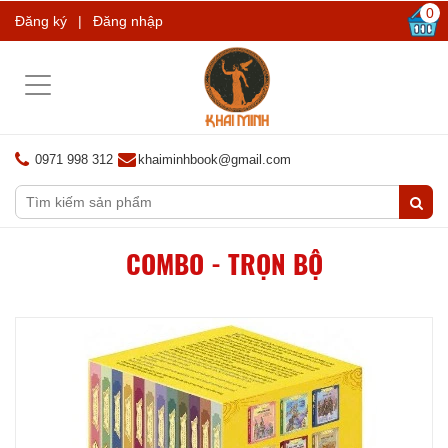
0
Đăng ký
|
Đăng nhập
Toggle
navigation
0971 998 312
khaiminhbook@gmail.com
COMBO - TRỌN BỘ