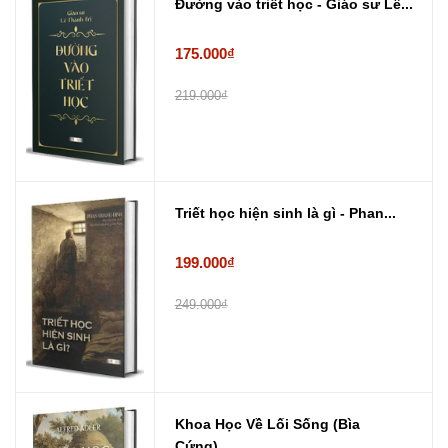
Đường vào triết học - Giáo sư Lê...
175.000₫
219.000₫
Triết học hiện sinh là gì - Phan...
199.000₫
249.000₫
Khoa Học Về Lối Sống (Bìa
Cứng) ...