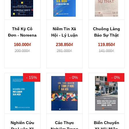
Thế Kỷ Cô
Niềm Tin Xã
Chuông Làng
Đơn - Noreena
Hội - Lý Luận
Báo Sự Thật
Hertz
Và...
Sau Sự Thật...
160.000₫
238.850₫
119.850₫
200.000₫
281.000₫
141.000₫
- 15%
- 0%
- 0%
Nghiên Cứu
Các Thực
Biến Chuyển
Dư Luận Xã
Nghiệm Trong
Xã Hội Miền