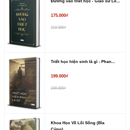
Đường vào triết học - Giáo sư Lê...
175.000₫
219.000₫
Triết học hiện sinh là gì - Phan...
199.000₫
249.000₫
Khoa Học Về Lối Sống (Bìa
Cứng) ...