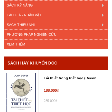
SÁCH KỸ NĂNG
TÁC GIẢ - NHÂN VẬT
SÁCH THIẾU NHI
PHƯƠNG PHÁP NGHIÊN CỨU
XEM THÊM
SÁCH HAY KHUYẾN ĐỌC
Tái thiết trong triết học (Recon...
188.000₫
235.000₫