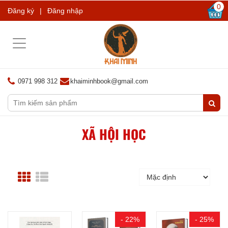
0
Đăng ký
|
Đăng nhập
Toggle
navigation
0971 998 312
khaiminhbook@gmail.com
XÃ HỘI HỌC
- 22%
- 25%