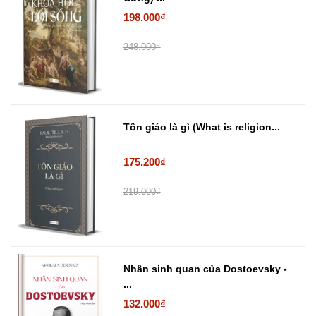
198.000₫
248.000₫
Tôn giáo là gì (What is religion...
175.200₫
219.000₫
Nhân sinh quan của Dostoevsky -
...
132.000₫