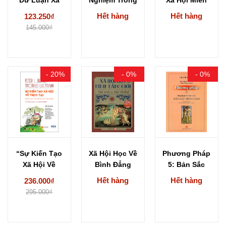
Hội - TS....
Tâm Lí Học
Nam Việt
Hết hàng
Hết hàng
123.250₫
Xã...
Nam...
145.000₫
- 20%
- 0%
- 0%
“Sự Kiến Tạo
Xã Hội Học Về
Phương Pháp
Xã Hội Về
Bình Đẳng
5: Bản Sắc
Thực Tại”...
Giới -...
Nhân Loại -...
Hết hàng
Hết hàng
236.000₫
295.000₫