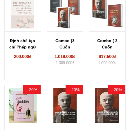
Định chế tạp
Combo (3
Combo ( 2
chí Pháp ngữ
Cuốn
Cuốn
và cấu...
Sách) Nhập
Sách) Những
200.000₫
1.019.000₫
817.500₫
môn Xã hội
hình thái sơ...
1.309.000₫
1.090.000₫
học...
- 20%
- 20%
- 20%