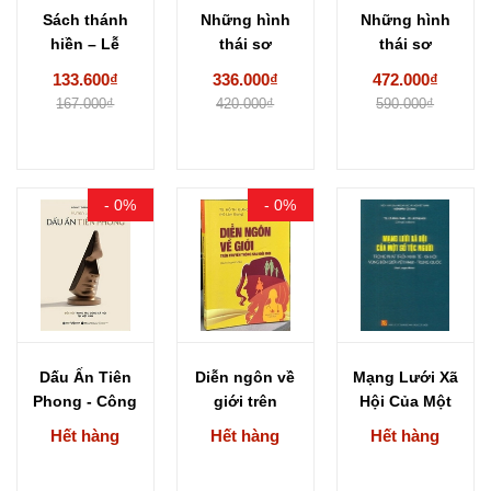
Sách thánh
Những hình
Những hình
hiền – Lễ
thái sơ
thái sơ
( Chiêm Dật
nguyên của
nguyên của
133.600₫
336.000₫
472.000₫
Thiên, Hạng...
đời sống...
đời sống...
167.000₫
420.000₫
590.000₫
- 0%
- 0%
Dấu Ấn Tiên
Diễn ngôn về
Mạng Lưới Xã
Phong - Công
giới trên
Hội Của Một
Ty Cổ...
truyền thông
Số Tộc...
Hết hàng
Hết hàng
Hết hàng
sau...