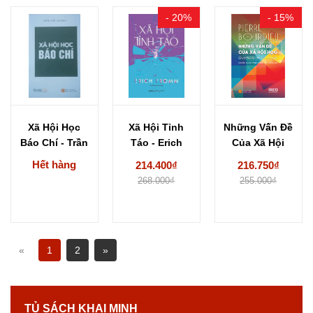
- 20%
- 15%
Xã Hội Học
Xã Hội Tỉnh
Những Vấn Đề
Báo Chí - Trần
Táo - Erich
Của Xã Hội
Hữu...
Fromm
Học -...
Hết hàng
214.400₫
216.750₫
268.000₫
255.000₫
«
1
2
»
TỦ SÁCH KHAI MINH