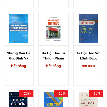
Những Vấn Đề
Xã Hội Học Tri
Xã Hội Học Với
Gia Đình Và
Thức - Phạm
Lãnh Đạo,
Giới Đương...
Văn...
Quản Lý...
Hết hàng
Hết hàng
308.000₫
- 20%
- 15%
- 15%