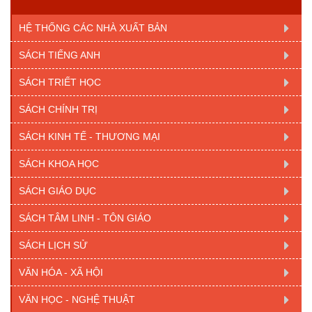
HỆ THỐNG CÁC NHÀ XUẤT BẢN
SÁCH TIẾNG ANH
SÁCH TRIẾT HỌC
SÁCH CHÍNH TRỊ
SÁCH KINH TẾ - THƯƠNG MẠI
SÁCH KHOA HỌC
SÁCH GIÁO DỤC
SÁCH TÂM LINH - TÔN GIÁO
SÁCH LỊCH SỬ
VĂN HÓA - XÃ HỘI
VĂN HỌC - NGHỆ THUẬT