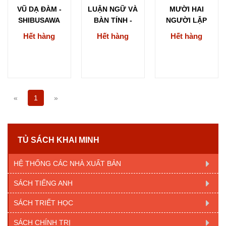
VŨ DẠ ĐÀM -
LUẬN NGỮ VÀ
MƯỜI HAI
SHIBUSAWA
BÀN TÍNH -
NGƯỜI LẬP
SHIBUSAWA
RA NƯỚC
Hết hàng
Hết hàng
Hết hàng
NHẬT
«
1
»
TỦ SÁCH KHAI MINH
HỆ THỐNG CÁC NHÀ XUẤT BẢN
SÁCH TIẾNG ANH
SÁCH TRIẾT HỌC
SÁCH CHÍNH TRỊ