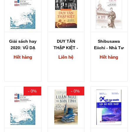
Giải sách hay
DUY TÂN
Shibusawa
2020: VŨ DẠ
THẬP KIỆT -
Eiichi - Nhà Tư
ĐÀM -...
NGUYỄN TIẾN
Bản Lỗi Lạc...
Hết hàng
Liên hệ
Hết hàng
LỰC
- 0%
- 0%