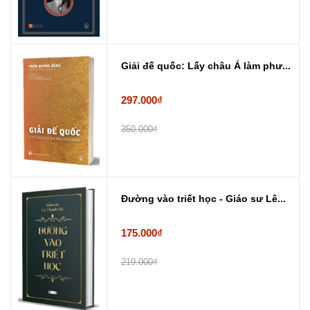
Giải đế quốc: Lấy châu Á làm phư...
297.000₫
350.000₫
Đường vào triết học - Giáo sư Lê...
175.000₫
219.000₫