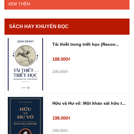
XEM THÊM
SÁCH HAY KHUYẾN ĐỌC
Tái thiết trong triết học (Recon...
188.000₫
235.000₫
Hữu và Hư vô: Một khảo sát hữu t...
198.000₫
248.000₫