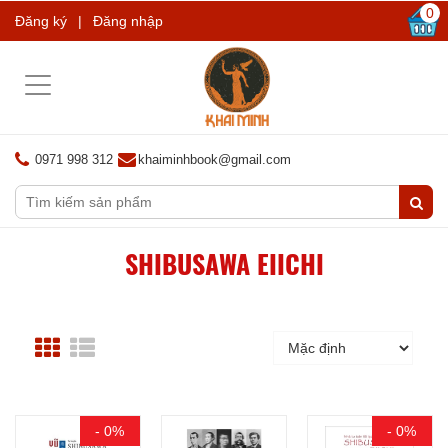
0
Đăng ký
|
Đăng nhập
Toggle
navigation
0971 998 312
khaiminhbook@gmail.com
SHIBUSAWA EIICHI
- 0%
- 0%