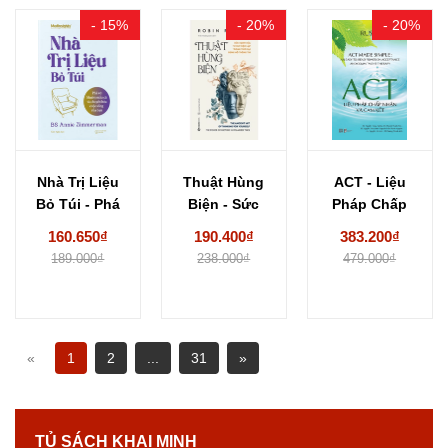
- 15%
- 20%
- 20%
Nhà Trị Liệu
Thuật Hùng
ACT - Liệu
Bỏ Túi - Phá
Biện - Sức
Pháp Chấp
Vỡ...
Mạnh Của
Nhận Và Cam...
160.650₫
190.400₫
383.200₫
Tư...
189.000₫
238.000₫
479.000₫
«
1
2
...
31
»
TỦ SÁCH KHAI MINH