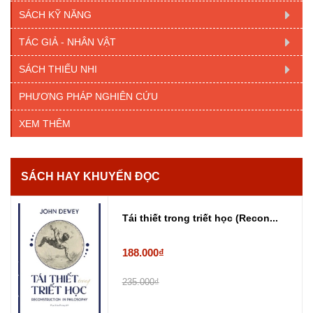
SÁCH KỸ NĂNG
TÁC GIẢ - NHÂN VẬT
SÁCH THIẾU NHI
PHƯƠNG PHÁP NGHIÊN CỨU
XEM THÊM
SÁCH HAY KHUYẾN ĐỌC
Tái thiết trong triết học (Recon...
188.000₫
235.000₫