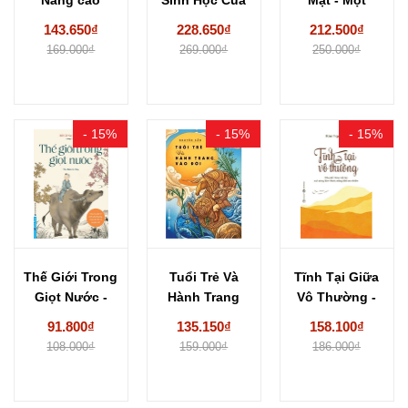
năng lực tự
Bản...
Nghiên Cứu...
143.650₫
228.650₫
212.500₫
chữa lành...
169.000₫
269.000₫
250.000₫
- 15%
- 15%
- 15%
Thế Giới Trong
Tuổi Trẻ Và
Tĩnh Tại Giữa
Giọt Nước -
Hành Trang
Vô Thường -
Câu Chuyện...
Vào Đời -...
Rim Nguyễn
91.800₫
135.150₫
158.100₫
108.000₫
159.000₫
186.000₫