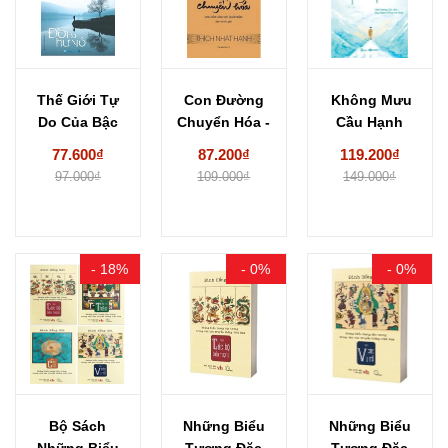
Thế Giới Tự
Con Đường
Không Mưu
Do Của Bậc
Chuyển Hóa -
Cầu Hạnh
Giác Ngộ...
Kinh Bốn
Phúc - Một
77.600₫
87.200₫
119.200₫
Lĩnh...
Hướng...
97.000₫
109.000₫
149.000₫
- 18%
- 0%
- 0%
Bộ Sách
Những Biểu
Những Biểu
Những Biểu
Tượng Đặc
Tượng Đặc