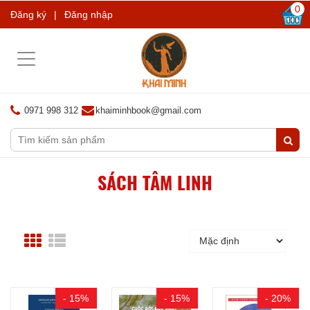
0
Đăng ký
|
Đăng nhập
Toggle
navigation
0971 998 312
khaiminhbook@gmail.com
SÁCH TÂM LINH
- 15%
- 15%
- 20%