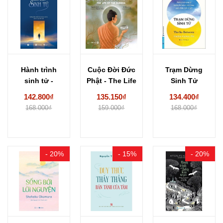
Hành trình
Cuộc Đời Đức
Trạm Dừng
sinh tử -
Phật - The Life
Sinh Tử
Dzongsar
Of...
- Hadley
142.800₫
135.150₫
134.400₫
Jamyang
Vlahos
168.000₫
159.000₫
168.000₫
Khyents
- 20%
- 15%
- 20%