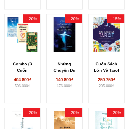
- 20%
- 20%
- 15%
Combo (3
Những
Cuốn Sách
Cuốn
Chuyến Du
Lớn Về Tarot
sách) Trở Về
Hành Ngoài
404.800₫
140.800₫
250.750₫
Từ Cõi Chết...
Thể Xác
506.000₫
176.000₫
295.000₫
- 20%
- 20%
- 20%