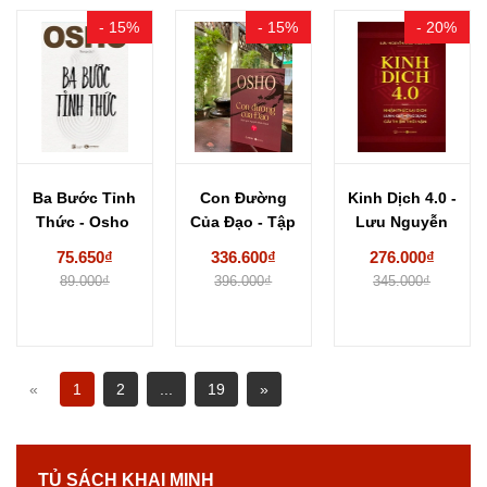
- 15%
- 15%
- 20%
Ba Bước Tỉnh
Con Đường
Kinh Dịch 4.0 -
Thức - Osho
Của Đạo - Tập
Lưu Nguyễn
1 -...
Đào Nguyên
75.650₫
336.600₫
276.000₫
89.000₫
396.000₫
345.000₫
«
1
2
...
19
»
TỦ SÁCH KHAI MINH