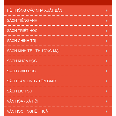
HỆ THỐNG CÁC NHÀ XUẤT BẢN
SÁCH TIẾNG ANH
SÁCH TRIẾT HỌC
SÁCH CHÍNH TRỊ
SÁCH KINH TẾ - THƯƠNG MẠI
SÁCH KHOA HỌC
SÁCH GIÁO DỤC
SÁCH TÂM LINH - TÔN GIÁO
SÁCH LỊCH SỬ
VĂN HÓA - XÃ HỘI
VĂN HỌC - NGHỆ THUẬT