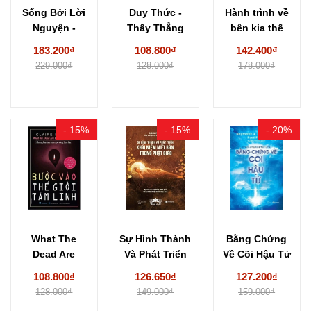
Sống Bởi Lời
Duy Thức -
Hành trình về
Nguyện -
Thấy Thẳng
bên kia thế
Shohaku
Bán Tánh
giới –...
183.200₫
108.800₫
142.400₫
Okumura
Của...
229.000₫
128.000₫
178.000₫
- 15%
- 15%
- 20%
What The
Sự Hình Thành
Bằng Chứng
Dead Are
Và Phát Triển
Về Cõi Hậu Tử
Dying To
Khái Niệm...
- Raymond A....
108.800₫
126.650₫
127.200₫
Teach Us...
128.000₫
149.000₫
159.000₫