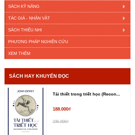
SÁCH KỸ NĂNG
TÁC GIẢ - NHÂN VẬT
SÁCH THIẾU NHI
PHƯƠNG PHÁP NGHIÊN CỨU
XEM THÊM
SÁCH HAY KHUYẾN ĐỌC
Tái thiết trong triết học (Recon...
188.000₫
235.000₫