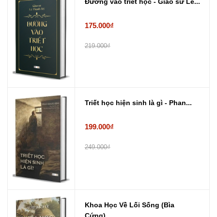
Đường vào triết học - Giáo sư Lê...
175.000₫
219.000₫
Triết học hiện sinh là gì - Phan...
199.000₫
249.000₫
Khoa Học Về Lối Sống (Bìa
Cứng) ...