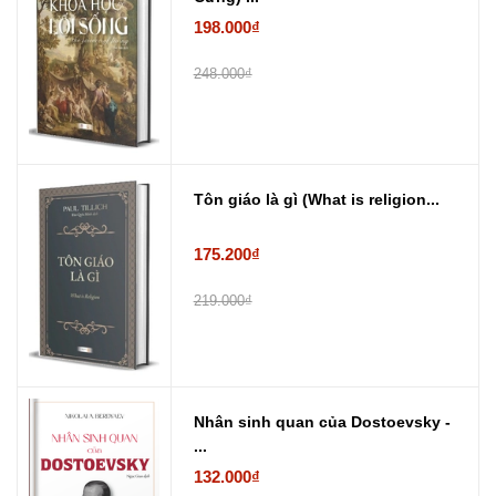
198.000₫
248.000₫
Tôn giáo là gì (What is religion...
175.200₫
219.000₫
Nhân sinh quan của Dostoevsky -
...
132.000₫