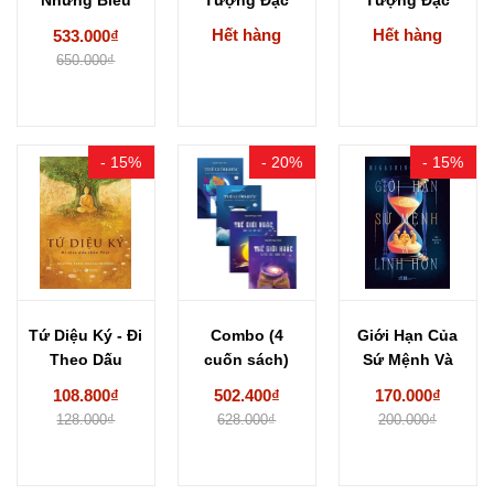
Tượng Đặc
Trưng Trong
Trưng Trong
Hết hàng
Hết hàng
533.000₫
Trưng Trong...
Văn Hóa...
Văn Hóa...
650.000₫
- 15%
- 20%
- 15%
Tứ Diệu Ký - Đi
Combo (4
Giới Hạn Của
Theo Dấu
cuốn sách)
Sứ Mệnh Và
Chân...
Thế giới khác
Linh Hồn...
108.800₫
502.400₫
170.000₫
1(Hành...
128.000₫
628.000₫
200.000₫