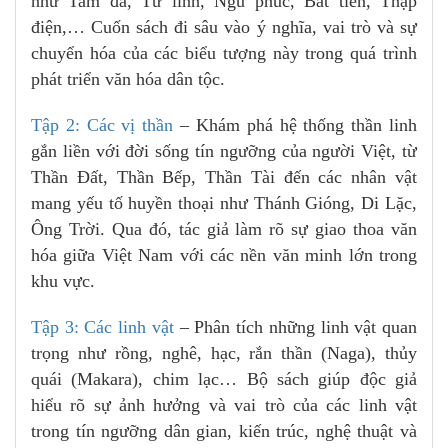
như Tam đa, Tứ linh, Ngũ phúc, Bát tiên, Thập
điện,… Cuốn sách đi sâu vào ý nghĩa, vai trò và sự
chuyển hóa của các biểu tượng này trong quá trình
phát triển văn hóa dân tộc.
Tập 2: Các vị thần
– Khám phá hệ thống thần linh
gắn liền với đời sống tín ngưỡng của người Việt, từ
Thần Đất, Thần Bếp, Thần Tài đến các nhân vật
mang yếu tố huyền thoại như Thánh Gióng, Di Lặc,
Ông Trời. Qua đó, tác giả làm rõ sự giao thoa văn
hóa giữa Việt Nam với các nền văn minh lớn trong
khu vực.
Tập 3: Các linh vật
– Phân tích những linh vật quan
trọng như rồng, nghê, hạc, rắn thần (Naga), thủy
quái (Makara), chim lạc… Bộ sách giúp độc giả
hiểu rõ sự ảnh hưởng và vai trò của các linh vật
trong tín ngưỡng dân gian, kiến trúc, nghệ thuật và