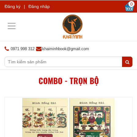
0
Đăng ký
|
Đăng nhập
Toggle
navigation
0971 998 312
khaiminhbook@gmail.com
COMBO - TRỌN BỘ