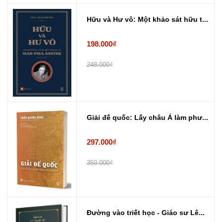
Hữu và Hư vô: Một khảo sát hữu t...
198.000₫
248.000₫
Giải đế quốc: Lấy châu Á làm phư...
297.000₫
350.000₫
Đường vào triết học - Giáo sư Lê...