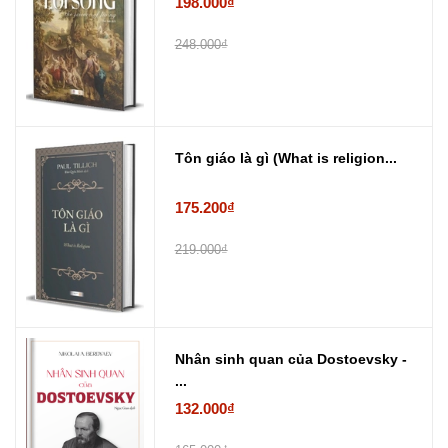
198.000₫
248.000₫
Tôn giáo là gì (What is religion...
175.200₫
219.000₫
Nhân sinh quan của Dostoevsky -
...
132.000₫