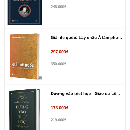
248.000₫
Giải đế quốc: Lấy châu Á làm phư...
297.000₫
350.000₫
Đường vào triết học - Giáo sư Lê...
175.000₫
219.000₫