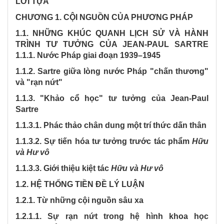
LỜI TỰA
CHƯƠNG 1. CỘI NGUỒN CỦA PHƯƠNG PHÁP
1.1. NHỮNG KHÚC QUANH LỊCH SỬ VÀ HÀNH
TRÌNH TƯ TƯỞNG CỦA JEAN-PAUL SARTRE
1.1.1. Nước Pháp giai đoạn 1939–1945
1.1.2. Sartre giữa lòng nước Pháp "chấn thương"
và "rạn nứt"
1.1.3. "Khảo cổ học" tư tưởng của Jean-Paul
Sartre
1.1.3.1. Phác thảo chân dung một trí thức dấn thân
1.1.3.2. Sự tiến hóa tư tưởng trước tác phẩm
Hữu
và Hư vô
1.1.3.3. Giới thiệu kiệt tác
Hữu và Hư vô
1.2. HỆ THỐNG TIỀN ĐỀ LÝ LUẬN
1.2.1. Từ những cội nguồn sâu xa
1.2.1.1. Sự rạn nứt trong hệ hình khoa học