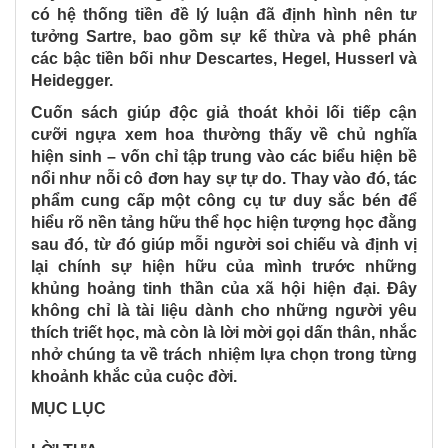
có hệ thống tiền đề lý luận đã định hình nên tư
tưởng Sartre, bao gồm sự kế thừa và phê phán
các bậc tiền bối như Descartes, Hegel, Husserl và
Heidegger.
Cuốn sách giúp độc giả thoát khỏi lối tiếp cận
cưỡi ngựa xem hoa thường thấy về chủ nghĩa
hiện sinh – vốn chỉ tập trung vào các biểu hiện bề
nổi như nỗi cô đơn hay sự tự do. Thay vào đó, tác
phẩm cung cấp một công cụ tư duy sắc bén để
hiểu rõ nền tảng hữu thể học hiện tượng học đằng
sau đó, từ đó giúp mỗi người soi chiếu và định vị
lại chính sự hiện hữu của mình trước những
khủng hoảng tinh thần của xã hội hiện đại. Đây
không chỉ là tài liệu dành cho những người yêu
thích triết học, mà còn là lời mời gọi dấn thân, nhắc
nhở chúng ta về trách nhiệm lựa chọn trong từng
khoảnh khắc của cuộc đời.
MỤC LỤC