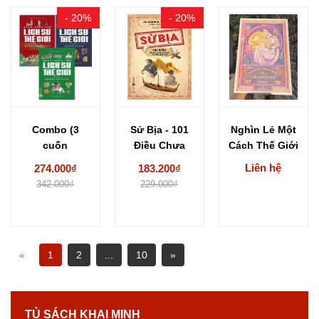
- 20%
- 20%
Combo (3
Sử Bịa - 101
Nghìn Lẻ Một
cuốn
Điều Chưa
Cách Thế Giới
sách) Bách
Từng Xảy...
Ra Đời...
Liên hệ
274.000₫
183.200₫
Khoa Thư Lịch
342.000₫
229.000₫
Sử...
«
1
2
...
10
»
TỦ SÁCH KHAI MINH