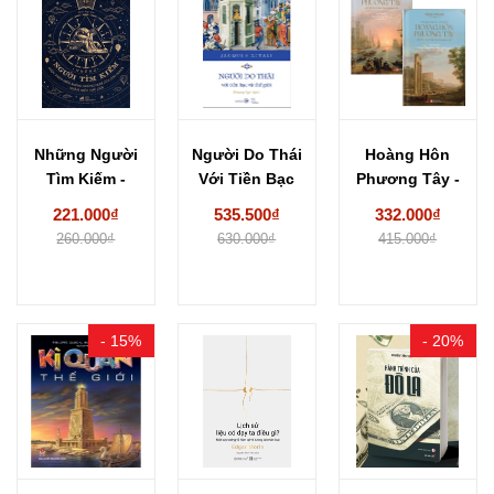
Những Người
Người Do Thái
Hoàng Hôn
Tìm Kiếm -
Với Tiền Bạc
Phương Tây -
Cuộc Thám
Và Thế...
Hay Sự Suy...
221.000₫
535.500₫
332.000₫
Hiểm...
260.000₫
630.000₫
415.000₫
- 15%
- 20%