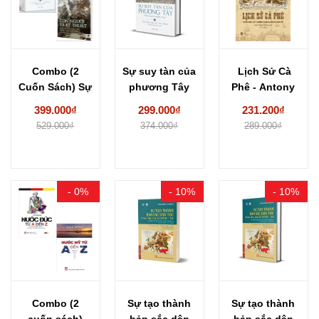
Combo (2
Sự suy tàn của
Lịch Sử Cà
Cuốn Sách) Sự
phương Tây
Phê - Antony
suy tàn của...
(The Decline...
Wild
399.000₫
299.000₫
231.200₫
529.000₫
374.000₫
289.000₫
- 0%
- 10%
- 10%
Combo (2
Sự tạo thành
Sự tạo thành
cuốn sách)
bản sắc dân
bản sắc dân