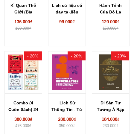
Kì Quan Thế
Lịch sử liệu có
Hành Trình
Giới (Bìa
dạy ta điều
Của Đô La
Cứng) -
gì?
- Nguyễn Trần
136.000₫
99.000₫
120.000₫
Philippe...
Thiết
160.000₫
150.000₫
- 20%
- 20%
- 20%
Combo (4
Lịch Sử
Di Sản Tư
Cuốn Sách) 24
Thông Tin - Từ
Tưởng Ả Rập
Giờ Ở Trung...
Bình Minh...
Trong Dòng...
380.800₫
280.000₫
184.000₫
476.000₫
350.000₫
230.000₫