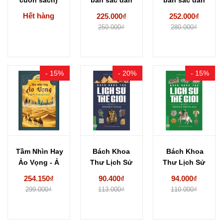
Nước Đức Từ
tộc. Châu...
tộc. Châu...
Hết hàng
225.000₫
252.000₫
A...
250.000₫
280.000₫
- 15%
- 20%
- 15%
Tầm Nhìn Hay
Bách Khoa
Bách Khoa
Ảo Vọng - Ả
Thư Lịch Sử
Thư Lịch Sử
Rập...
Thế Giới
Thế Giới
254.150₫
90.400₫
94.000₫
(Quyển...
(Quyển...
299.000₫
113.000₫
110.000₫