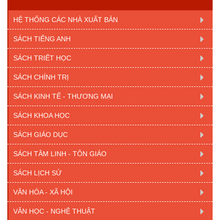
HỆ THỐNG CÁC NHÀ XUẤT BẢN
SÁCH TIẾNG ANH
SÁCH TRIẾT HỌC
SÁCH CHÍNH TRỊ
SÁCH KINH TẾ - THƯƠNG MẠI
SÁCH KHOA HỌC
SÁCH GIÁO DỤC
SÁCH TÂM LINH - TÔN GIÁO
SÁCH LỊCH SỬ
VĂN HÓA - XÃ HỘI
VĂN HỌC - NGHỆ THUẬT