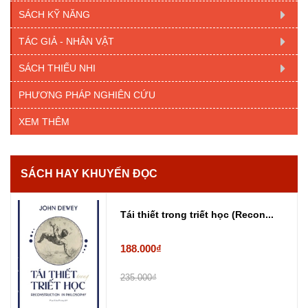
SÁCH KỸ NĂNG
TÁC GIẢ - NHÂN VẬT
SÁCH THIẾU NHI
PHƯƠNG PHÁP NGHIÊN CỨU
XEM THÊM
SÁCH HAY KHUYẾN ĐỌC
Tái thiết trong triết học (Recon...
188.000₫
235.000₫