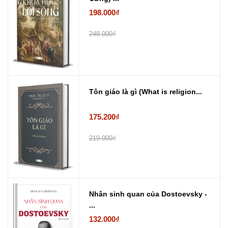
198.000₫
248.000₫
Tôn giáo là gì (What is religion...
175.200₫
219.000₫
Nhân sinh quan của Dostoevsky -
...
132.000₫