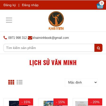
0
Đăng ký
|
Đăng nhập
Toggle
navigation
0971 998 312
khaiminhbook@gmail.com
LỊCH SỬ VĂN MINH
- 15%
- 15%
- 20%