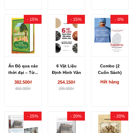
- 15%
- 15%
- 0%
Ấn Độ qua các
6 Vật Liệu
Combo (2
thời đại – Từ...
Định Hình Văn
Cuốn Sách)
Minh Nhân...
Sapiens: Lược
Hết hàng
382.500₫
254.150₫
Sử Loài...
450.000₫
299.000₫
- 25%
- 20%
- 20%