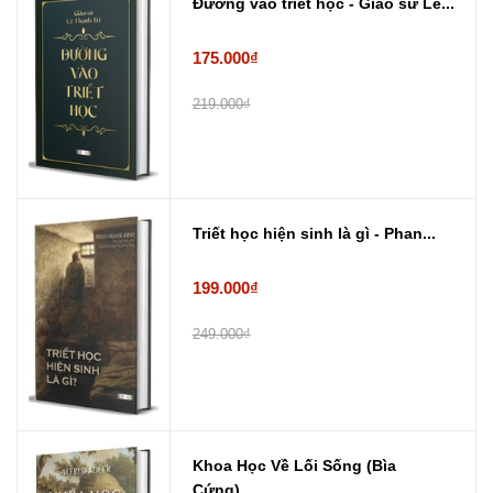
Đường vào triết học - Giáo sư Lê...
175.000₫
219.000₫
Triết học hiện sinh là gì - Phan...
199.000₫
249.000₫
Khoa Học Về Lối Sống (Bìa
Cứng) ...