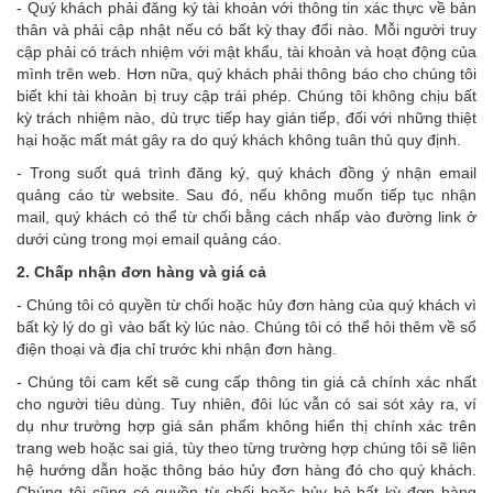
- Quý khách phải đăng ký tài khoản với thông tin xác thực về bản
thân và phải cập nhật nếu có bất kỳ thay đổi nào. Mỗi người truy
cập phải có trách nhiệm với mật khẩu, tài khoản và hoạt động của
mình trên web. Hơn nữa, quý khách phải thông báo cho chúng tôi
biết khi tài khoản bị truy cập trái phép. Chúng tôi không chịu bất
kỳ trách nhiệm nào, dù trực tiếp hay gián tiếp, đối với những thiệt
hại hoặc mất mát gây ra do quý khách không tuân thủ quy định.
- Trong suốt quá trình đăng ký, quý khách đồng ý nhận email
quảng cáo từ website. Sau đó, nếu không muốn tiếp tục nhận
mail, quý khách có thể từ chối bằng cách nhấp vào đường link ở
dưới cùng trong mọi email quảng cáo.
2. Chấp nhận đơn hàng và giá cả
- Chúng tôi có quyền từ chối hoặc hủy đơn hàng của quý khách vì
bất kỳ lý do gì vào bất kỳ lúc nào. Chúng tôi có thể hỏi thêm về số
điện thoại và địa chỉ trước khi nhận đơn hàng.
- Chúng tôi cam kết sẽ cung cấp thông tin giá cả chính xác nhất
cho người tiêu dùng. Tuy nhiên, đôi lúc vẫn có sai sót xảy ra, ví
dụ như trường hợp giá sản phẩm không hiển thị chính xác trên
trang web hoặc sai giá, tùy theo từng trường hợp chúng tôi sẽ liên
hệ hướng dẫn hoặc thông báo hủy đơn hàng đó cho quý khách.
Chúng tôi cũng có quyền từ chối hoặc hủy bỏ bất kỳ đơn hàng