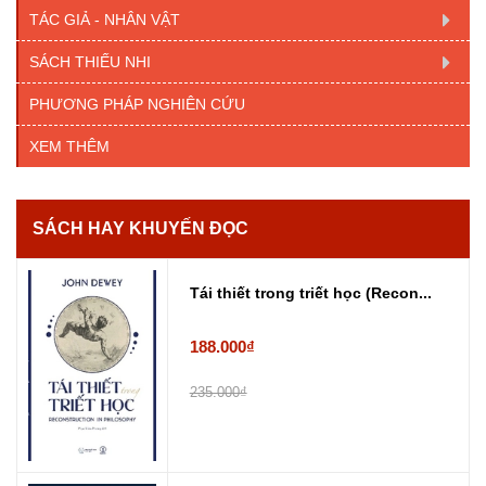
TÁC GIẢ - NHÂN VẬT
SÁCH THIẾU NHI
PHƯƠNG PHÁP NGHIÊN CỨU
XEM THÊM
SÁCH HAY KHUYẾN ĐỌC
Tái thiết trong triết học (Recon...
188.000₫
235.000₫