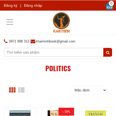
0
Đăng ký
|
Đăng nhập
Toggle
navigation
0971 998 312
khaiminhbook@gmail.com
POLITICS
- 0%