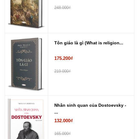
248.000₫
Tôn giáo là gì (What is religion...
175.200₫
219.000₫
Nhân sinh quan của Dostoevsky -
...
132.000₫
165.000₫