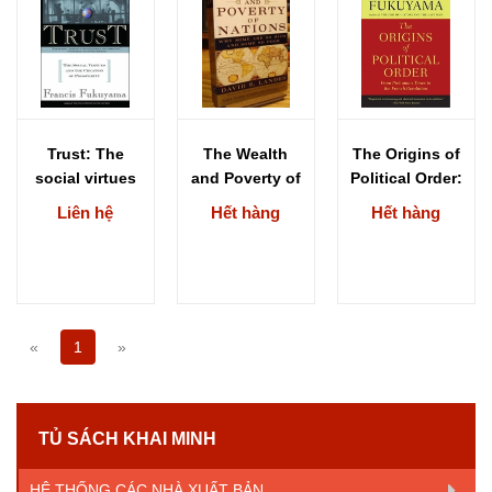
Trust: The
The Wealth
The Origins of
social virtues
and Poverty of
Political Order:
and the
Nations: Why
From
Liên hệ
Hết hàng
Hết hàng
creation of...
Some...
Prehuman
Times...
«
1
»
TỦ SÁCH KHAI MINH
HỆ THỐNG CÁC NHÀ XUẤT BẢN