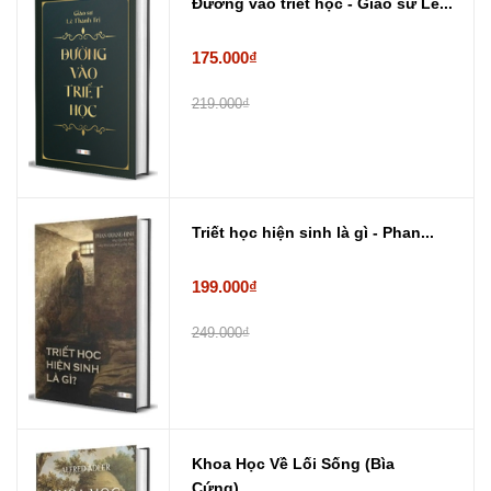
Đường vào triết học - Giáo sư Lê...
175.000₫
219.000₫
Triết học hiện sinh là gì - Phan...
199.000₫
249.000₫
Khoa Học Về Lối Sống (Bìa
Cứng) ...