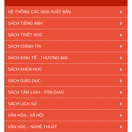
HỆ THỐNG CÁC NHÀ XUẤT BẢN
SÁCH TIẾNG ANH
SÁCH TRIẾT HỌC
SÁCH CHÍNH TRỊ
SÁCH KINH TẾ - THƯƠNG MẠI
SÁCH KHOA HỌC
SÁCH GIÁO DỤC
SÁCH TÂM LINH - TÔN GIÁO
SÁCH LỊCH SỬ
VĂN HÓA - XÃ HỘI
VĂN HỌC - NGHỆ THUẬT