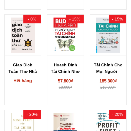
- 0%
- 15%
- 15%
Giao Dịch
Hoạch Định
Tài Chính Cho
Toàn Thư Nhà
Tài Chính Như
Mọi Người -
Rùa (Bìa
Chuyên Gia -...
Cẩm Nang...
Hết hàng
57.800₫
185.300₫
Cứng)...
68.000₫
218.000₫
- 20%
- 20%