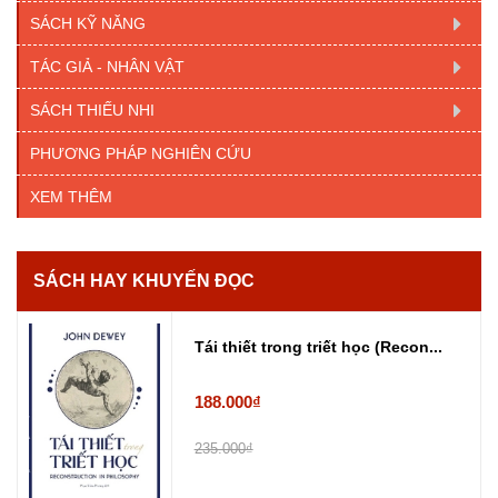
SÁCH KỸ NĂNG
TÁC GIẢ - NHÂN VẬT
SÁCH THIẾU NHI
PHƯƠNG PHÁP NGHIÊN CỨU
XEM THÊM
SÁCH HAY KHUYẾN ĐỌC
Tái thiết trong triết học (Recon...
188.000₫
235.000₫