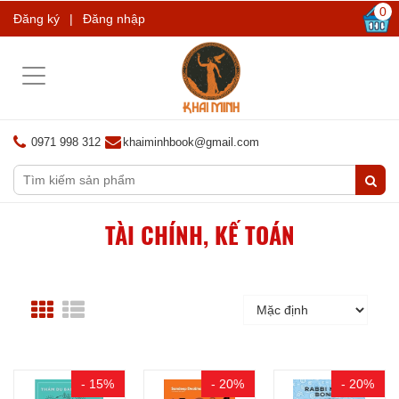
0
Đăng ký
|
Đăng nhập
Toggle
navigation
0971 998 312
khaiminhbook@gmail.com
TÀI CHÍNH, KẾ TOÁN
- 15%
- 20%
- 20%