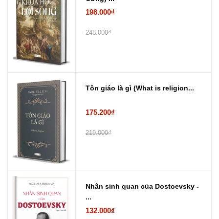
198.000₫
248.000₫
Tôn giáo là gì (What is religion...
175.200₫
219.000₫
Nhân sinh quan của Dostoevsky -
...
132.000₫