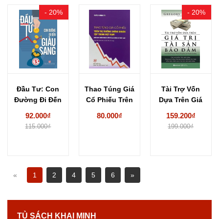
- 20%
- 20%
Đầu Tư: Con
Thao Túng Giá
Tài Trợ Vốn
Đường Đi Đến
Cổ Phiếu Trên
Dựa Trên Giá
Giàu Sang...
Thị Trường...
Trị Tài...
92.000₫
80.000₫
159.200₫
115.000₫
199.000₫
«
1
2
4
5
6
»
TỦ SÁCH KHAI MINH