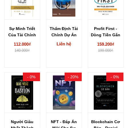
Sự Minh Triết
Thẩm Định Tài
Profit First -
Của Tài Chính
Chính Dự Án
Dòng Tiền Gắn
- Mihir...
Đầu Tư...
Liền Lợi...
Liên hệ
112.000₫
159.200₫
140.000₫
199.000₫
- 0%
- 20%
- 0%
Người Giàu
NFT - Đáp Án
Blockchain Cơ
Nhất Thành
Mới Cho Sự
Bản - Daniel