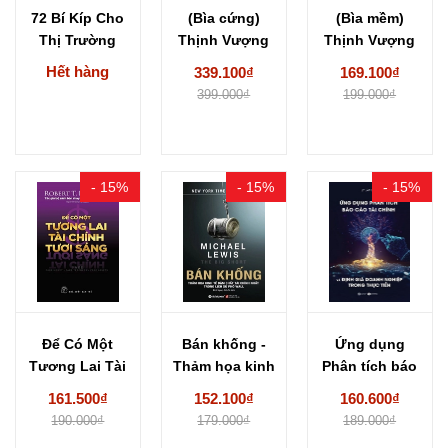
72 Bí Kíp Cho
(Bìa cứng)
(Bìa mềm)
Thị Trường
Thịnh Vượng
Thịnh Vượng
Chứng
Gia Tộc -
Gia Tộc -
Hết hàng
339.100₫
169.100₫
Khoán...
Phương...
Phương...
399.000₫
199.000₫
- 15%
- 15%
- 15%
Để Có Một
Bán khống -
Ứng dụng
Tương Lai Tài
Thảm họa kinh
Phân tích báo
Chính Tươi...
tế đậm...
cáo tài chính...
161.500₫
152.100₫
160.600₫
190.000₫
179.000₫
189.000₫