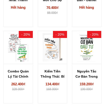
Babylon -
Thịnh...
Drescher
Hết hàng
Hết hàng
70.400₫
George
88.000₫
Samuel...
- 20%
- 20%
- 20%
Combo Quản
Kiếm Tiền
Nguyên Tắc
Lý Tài Chính
Thông Thái: Bí
Cơ Bản Trong
Cá Nhân
Quyết Làm
Đầu Tư -...
262.400₫
134.400₫
159.200₫
Giàu...
328.000₫
168.000₫
199.000₫