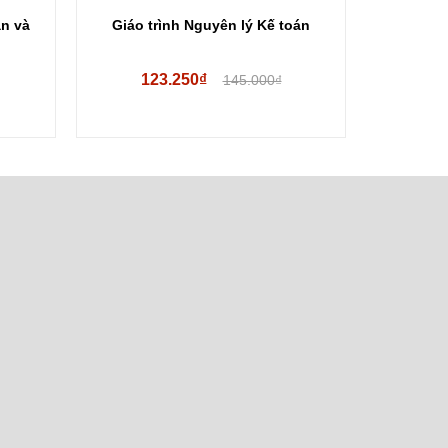
ạn và
Giáo trình Nguyên lý Kế toán
Xây Dựn
123.250₫
24
145.000₫