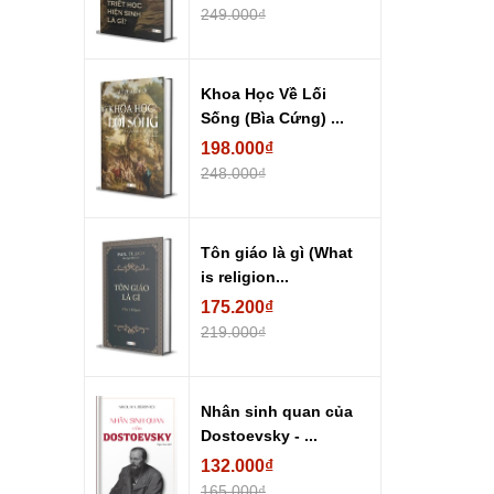
249.000₫
Khoa Học Về Lối
Sống (Bìa Cứng) ...
198.000₫
248.000₫
Tôn giáo là gì (What
is religion...
175.200₫
219.000₫
Nhân sinh quan của
Dostoevsky - ...
132.000₫
165.000₫