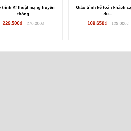
 trình Kĩ thuật mạng truyền
Giáo trình kế toán khách s
thông
du...
229.500₫
109.650₫
270.000₫
129.000₫