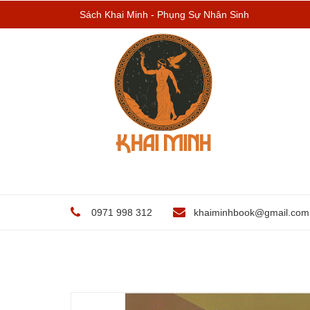
Sách Khai Minh - Phụng Sự Nhân Sinh
0971 998 312
khaiminhbook@gmail.com