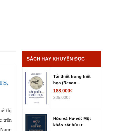
SÁCH HAY KHUYẾN ĐỌC
Tái thiết trong triết
TS.
học (Recon...
188.000₫
235.000₫
hế thị
Hữu và Hư vô: Một
c trên
khảo sát hữu t...
t Nam;