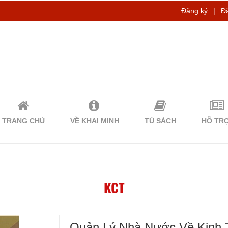
Đăng ký
|
Đ
TRANG CHỦ
VỀ KHAI MINH
TỦ SÁCH
HỖ TR
KCT
Quản Lý Nhà Nước Về Kinh 