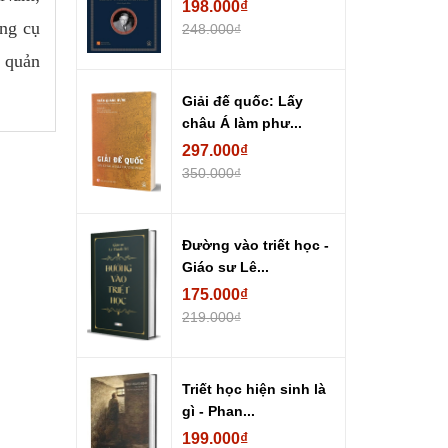
198.000₫
ông cụ
248.000₫
, quản
Giải đế quốc: Lấy
châu Á làm phư...
297.000₫
350.000₫
Đường vào triết học -
Giáo sư Lê...
175.000₫
219.000₫
Triết học hiện sinh là
gì - Phan...
199.000₫