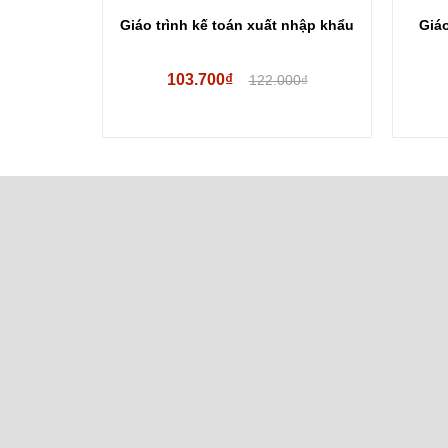
huật
Giáo trình kế toán xuất nhập khẩu
Giáo
103.700₫
00₫
122.000₫