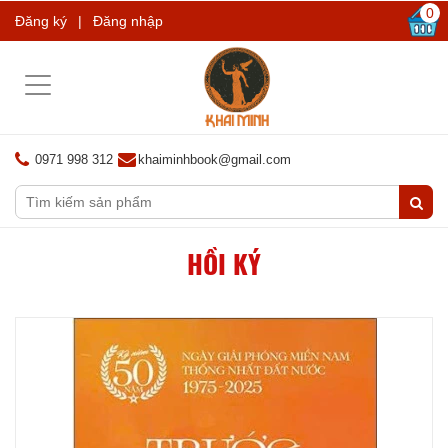
0
Đăng ký
|
Đăng nhập
Toggle
navigation
0971 998 312
khaiminhbook@gmail.com
HỒI KÝ