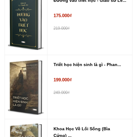
Đường vào triết học - Giáo sư Lê...
175.000₫
219.000₫
Triết học hiện sinh là gì - Phan...
199.000₫
249.000₫
Khoa Học Về Lối Sống (Bìa
Cứng) ...