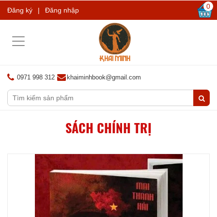
0
Đăng ký
|
Đăng nhập
Toggle
navigation
0971 998 312
khaiminhbook@gmail.com
SÁCH CHÍNH TRỊ