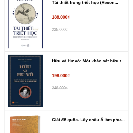
Tái thiết trong triết học (Recon...
188.000₫
235.000₫
Hữu và Hư vô: Một khảo sát hữu t...
198.000₫
248.000₫
Giải đế quốc: Lấy châu Á làm phư...