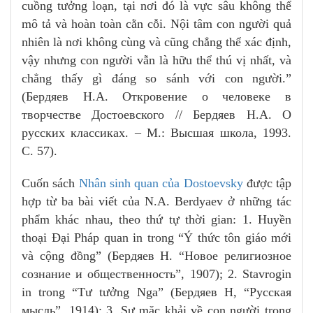
cuồng tưởng loạn, tại nơi đó là vực sâu không thể
mô tả và hoàn toàn cằn cỗi. Nội tâm con người quả
nhiên là nơi không cùng và cũng chẳng thể xác định,
vậy nhưng con người vẫn là hữu thể thú vị nhất, và
chẳng thấy gì đáng so sánh với con người.”
(Бердяев Н.А. Откровение о человеке в
творчестве Достоевского // Бердяев Н.А. О
русских классиках. – М.: Высшая школа, 1993.
С. 57).
Cuốn sách
Nhân sinh quan của Dostoevsky
được tập
hợp từ ba bài viết của N.A. Berdyaev ở những tác
phẩm khác nhau, theo thứ tự thời gian: 1. Huyền
thoại Đại Pháp quan in trong “Ý thức tôn giáo mới
và cộng đồng” (Бердяев Н. “Hoвoe peлигиoзнoe
сознание и общественность”, 1907); 2. Stavrogin
in trong “Tư tưởng Nga” (Бердяев Н, “Pyccкaя
мыcль”, 1914); 3. Sự mặc khải về con người trong