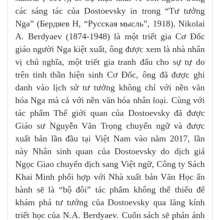
các sáng tác của Dostoevsky in trong “Tư tưởng
Nga” (Бердяев Н, “Pyccкaя мыcль”, 1918). Nikolai
A. Berdyaev (1874-1948) là một triết gia Cơ Đốc
giáo người Nga kiệt xuất, ông được xem là nhà nhân
vị chủ nghĩa, một triết gia tranh đấu cho sự tự do
trên tinh thần hiện sinh Cơ Đốc, ông đã được ghi
danh vào lịch sử tư tưởng không chỉ với nền văn
hóa Nga mà cả với nền văn hóa nhân loại. Cùng với
tác phẩm Thế giới quan của Dostoevsky đã được
Giáo sư Nguyễn Văn Trọng chuyển ngữ và được
xuất bản lần đầu tại Việt Nam vào năm 2017, lần
này Nhân sinh quan của Dostoevsky do dịch giả
Ngọc Giao chuyển dịch sang Việt ngữ, Công ty Sách
Khai Minh phối hợp với Nhà xuất bản Văn Học ấn
hành sẽ là “bộ đôi” tác phẩm không thể thiếu để
khám phá tư tưởng của Dostoevsky qua lăng kính
triết học của N.A. Berdyaev. Cuốn sách sẽ phản ánh