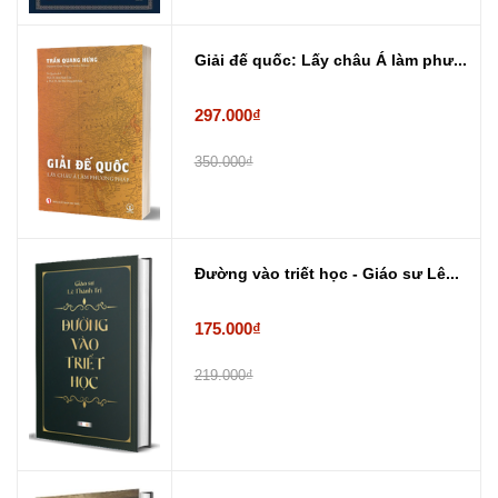
Giải đế quốc: Lấy châu Á làm phư...
297.000₫
350.000₫
Đường vào triết học - Giáo sư Lê...
175.000₫
219.000₫