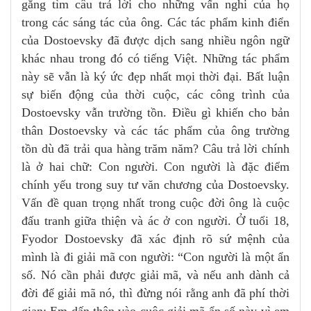
gắng tìm câu trả lời cho những vấn nghi của họ
trong các sáng tác của ông. Các tác phẩm kinh điển
của Dostoevsky đã được dịch sang nhiều ngôn ngữ
khác nhau trong đó có tiếng Việt. Những tác phẩm
này sẽ vẫn là ký ức đẹp nhất mọi thời đại. Bất luận
sự biến động của thời cuộc, các công trình của
Dostoevsky vẫn trường tồn. Điều gì khiến cho bản
thân Dostoevsky và các tác phẩm của ông trường
tồn dù đã trải qua hàng trăm năm? Câu trả lời chính
là ở hai chữ: Con người. Con người là đặc điểm
chính yếu trong suy tư văn chương của Dostoevsky.
Vấn đề quan trọng nhất trong cuộc đời ông là cuộc
đấu tranh giữa thiện và ác ở con người. Ở tuổi 18,
Fyodor Dostoevsky đã xác định rõ sứ mệnh của
mình là đi giải mã con người: “Con người là một ẩn
số. Nó cần phải được giải mã, và nếu anh dành cả
đời để giải mã nó, thì đừng nói rằng anh đã phí thời
gian; Em dấn thân vào cuộc giải mã ẩn số này vì em