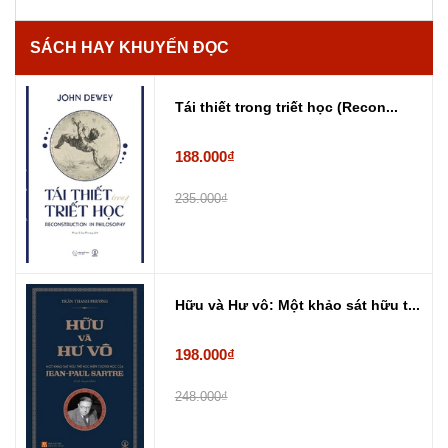
SÁCH HAY KHUYẾN ĐỌC
Tái thiết trong triết học (Recon...
188.000₫
235.000₫
Hữu và Hư vô: Một khảo sát hữu t...
198.000₫
248.000₫