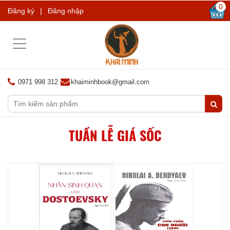
0
Đăng ký
|
Đăng nhập
Toggle
navigation
0971 998 312
khaiminhbook@gmail.com
TUẦN LỄ GIÁ SỐC