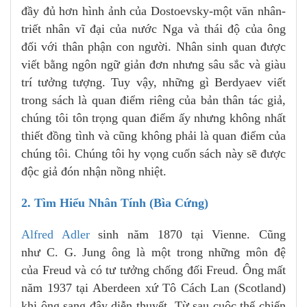
đầy đủ hơn hình ảnh của Dostoevsky-một văn nhân-
triết nhân vĩ đại của nước Nga và thái độ của ông
đối với thân phận con người. Nhân sinh quan được
viết bằng ngôn ngữ giản đơn nhưng sâu sắc và giàu
trí tưởng tượng. Tuy vậy, những gì Berdyaev viết
trong sách là quan điểm riêng của bản thân tác giả,
chúng tôi tôn trọng quan điểm ấy nhưng không nhất
thiết đồng tình và cũng không phải là quan điểm của
chúng tôi. Chúng tôi hy vọng cuốn sách này sẽ được
độc giả đón nhận nồng nhiệt.
2. Tìm Hiểu Nhân Tính (Bìa Cứng)
Alfred Adler
sinh năm 1870 tại Vienne. Cũng
như C. G. Jung ông là một trong những môn đệ
của Freud và có tư tưởng chống đối Freud. Ông mất
năm 1937 tại Aberdeen xứ Tô Cách Lan (Scotland)
khi ông sang đây diễn thuyết. Từ sau cuộc thế chiến