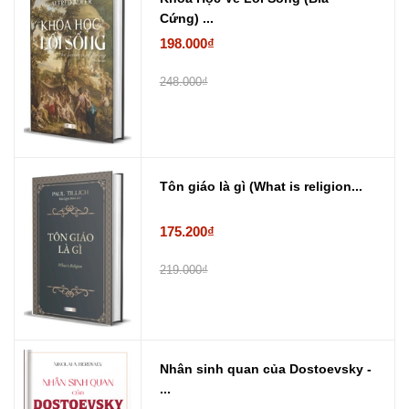
Cứng) ...
198.000₫
248.000₫
Tôn giáo là gì (What is religion...
175.200₫
219.000₫
Nhân sinh quan của Dostoevsky -
...