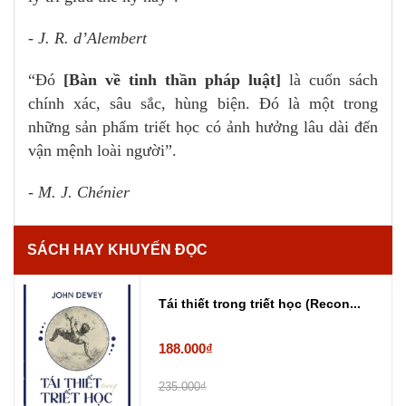
- J. R. d’Alembert
“Đó
[Bàn về tinh thần pháp luật]
là cuốn sách
chính xác, sâu sắc, hùng biện. Đó là một trong
những sản phẩm triết học có ảnh hưởng lâu dài đến
vận mệnh loài người”.
- M. J. Chénier
SÁCH HAY KHUYẾN ĐỌC
Tái thiết trong triết học (Recon...
188.000₫
235.000₫