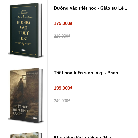
Đường vào triết học - Giáo sư Lê...
175.000₫
219.000₫
Triết học hiện sinh là gì - Phan...
199.000₫
249.000₫
Khoa Học Về Lối Sống (Bìa