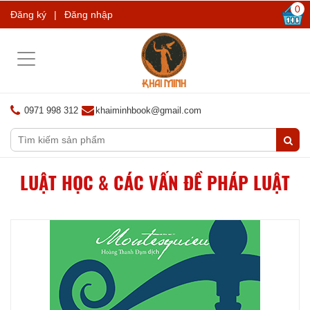
0
Đăng ký
|
Đăng nhập
Toggle
navigation
0971 998 312
khaiminhbook@gmail.com
LUẬT HỌC & CÁC VẤN ĐỀ PHÁP LUẬT