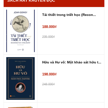
SÁCH HAY KHUYẾN ĐỌC
Tái thiết trong triết học (Recon...
188.000₫
235.000₫
Hữu và Hư vô: Một khảo sát hữu t...
198.000₫
248.000₫