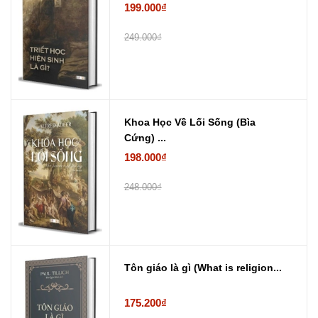
199.000₫
249.000₫
Khoa Học Về Lối Sống (Bìa
Cứng) ...
198.000₫
248.000₫
Tôn giáo là gì (What is religion...
175.200₫