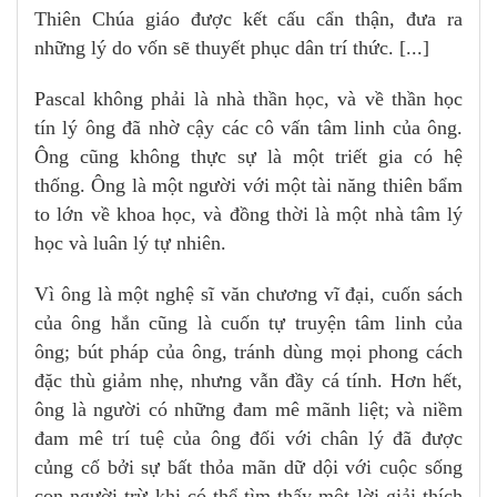
Thiên Chúa giáo được kết cấu cẩn thận, đưa ra
những lý do vốn sẽ thuyết phục dân trí thức. [...]
Pascal không phải là nhà thần học, và về thần học
tín lý ông đã nhờ cậy các cô vấn tâm linh của ông.
Ông cũng không thực sự là một triết gia có hệ
thống. Ông là một người với một tài năng thiên bẩm
to lớn về khoa học, và đồng thời là một nhà tâm lý
học và luân lý tự nhiên.
Vì ông là một nghệ sĩ văn chương vĩ đại, cuốn sách
của ông hắn cũng là cuốn tự truyện tâm linh của
ông; bút pháp của ông, tránh dùng mọi phong cách
đặc thù giảm nhẹ, nhưng vẫn đầy cá tính. Hơn hết,
ông là người có những đam mê mãnh liệt; và niềm
đam mê trí tuệ của ông đối với chân lý đã được
củng cố bởi sự bất thỏa mãn dữ dội với cuộc sống
con người trừ khi có thể tìm thấy một lời giải thích