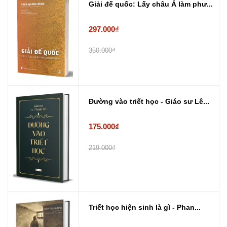
Giải đế quốc: Lấy châu Á làm phư...
297.000₫
350.000₫
Đường vào triết học - Giáo sư Lê...
175.000₫
219.000₫
Triết học hiện sinh là gì - Phan...