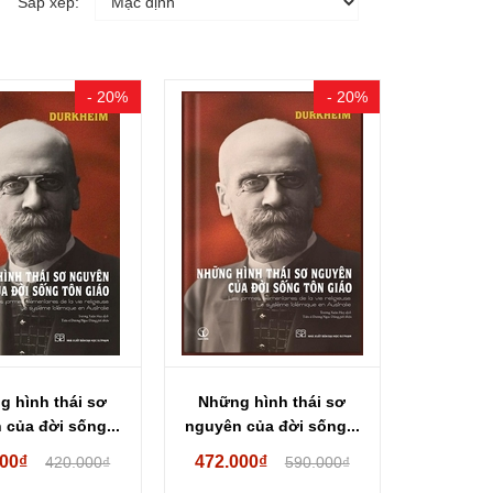
Sắp xếp:
- 20%
- 20%
 hình thái sơ
Những hình thái sơ
 của đời sống...
nguyên của đời sống...
000₫
472.000₫
420.000₫
590.000₫