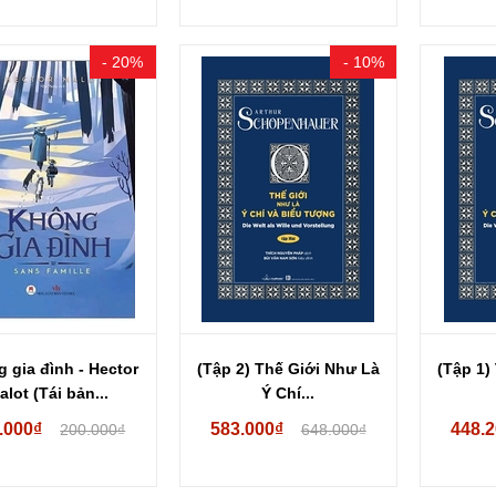
- 20%
- 10%
 gia đình - Hector
(Tập 2) Thế Giới Như Là
(Tập 1)
alot (Tái bản...
Ý Chí...
.000₫
583.000₫
448.
200.000₫
648.000₫