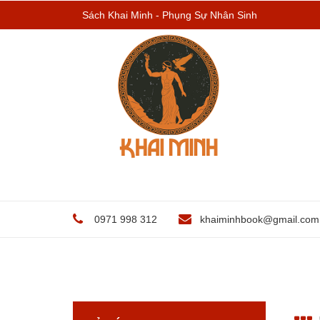
Sách Khai Minh - Phụng Sự Nhân Sinh
0971 998 312
khaiminhbook@gmail.com