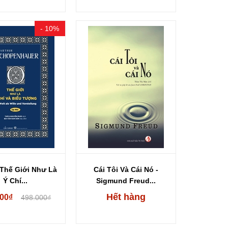
- 10%
 Thế Giới Như Là
Cái Tôi Và Cái Nó -
Ý Chí...
Sigmund Freud...
Hết hàng
200₫
498.000₫