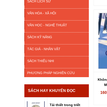
SÁCH LỊCH SỬ
VĂN HÓA - XÃ HỘI
VĂN HỌC - NGHỆ THUẬT
SÁCH KỸ NĂNG
TÁC GIẢ - NHÂN VẬT
SÁCH THIẾU NHI
PHƯƠNG PHÁP NGHIÊN CỨU
Không
M
SÁCH HAY KHUYẾN ĐỌC
160
Tái thiết trong triết