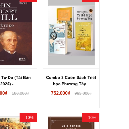
 Tự Do (Tái Bản
Combo 3 Cuốn Sách Triết
2024) -...
học Phương Tây...
000₫
752.000₫
180.000₫
963.000₫
- 10%
- 10%