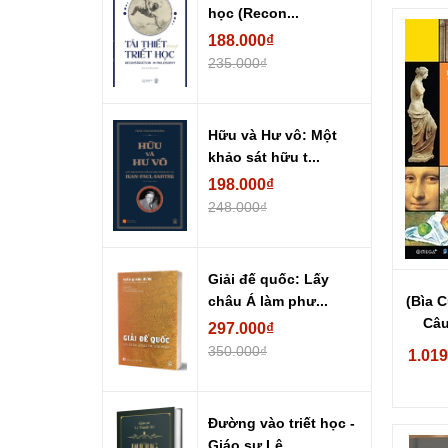
học (Recon...
188.000₫
235.000₫
Hữu và Hư vô: Một
khảo sát hữu t...
198.000₫
248.000₫
Giải đế quốc: Lấy
(Bìa 
châu Á làm phư...
Câu
297.000₫
350.000₫
1.019
Đường vào triết học -
Giáo sư Lê...