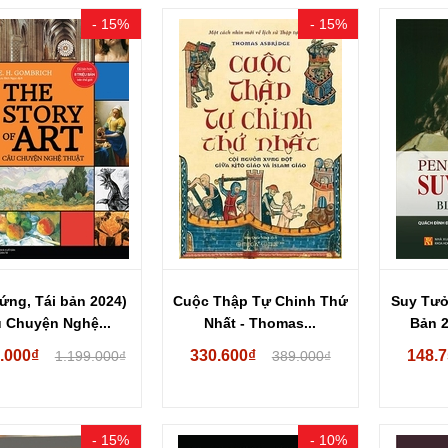
- 15%
- 15%
Cứng, Tái bản 2024)
Cuộc Thập Tự Chinh Thứ
Suy Tưở
 Chuyện Nghệ...
Nhất - Thomas...
Bản 2
.000₫
330.600₫
148.
1.199.000₫
389.000₫
- 15%
- 10%