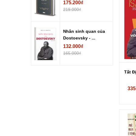
175.200₫
219.000₫
Nhân sinh quan của
Dostoevsky - ...
132.000₫
165.000₫
Tất Đ
335