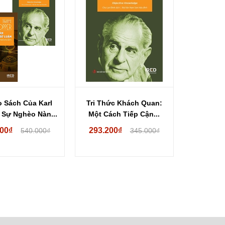
 Sách Của Karl
Tri Thức Khách Quan:
 Sự Nghèo Nàn...
Một Cách Tiếp Cận...
000₫
293.200₫
540.000₫
345.000₫