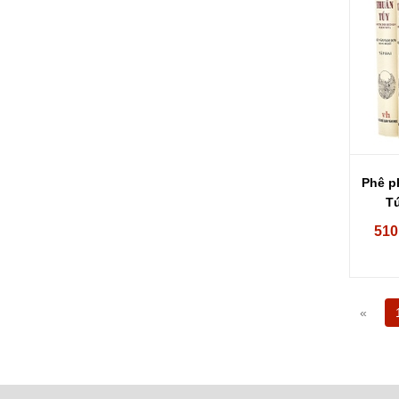
Phê p
Tú
510
«