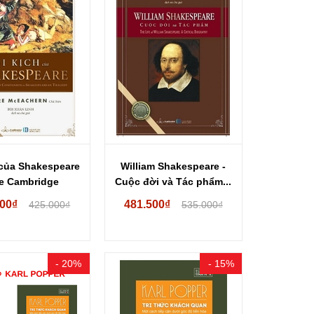
 của Shakespeare
William Shakespeare -
e Cambridge
Cuộc đời và Tác phẩm...
panion to...
500₫
481.500₫
425.000₫
535.000₫
- 20%
- 15%