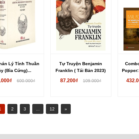
hán Lý Tính Thuần
Tự Truyện Benjamin
Combo
y (Bìa Cứng)...
Franklin ( Tái Bản 2023)
Popper:
.000₫
87.200₫
432.
600.000₫
109.000₫
1
2
3
...
12
»