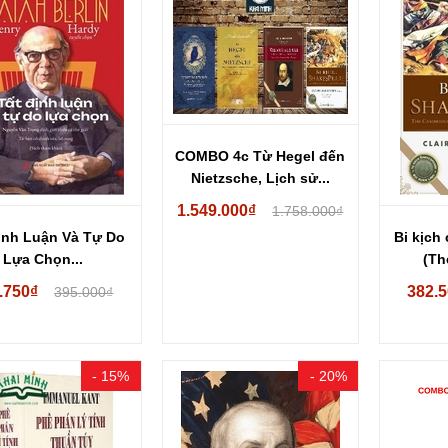
COMBO 4c Từ Hegel đến
Nietzsche, Lịch sử...
1.549.000₫
1.758.000₫
ịnh Luận Và Tự Do
Bi kịch
Lựa Chọn...
(Th
Com
.750₫
382.
395.000₫
- 15%
- 20%