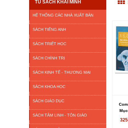
TỦ SÁCH KHAI MINH
HỆ THỐNG CÁC NHÀ XUẤT BẢN
SÁCH TIẾNG ANH
SÁCH TRIẾT HỌC
SÁCH CHÍNH TRỊ
SÁCH KINH TẾ - THƯƠNG MẠI
SÁCH KHOA HỌC
SÁCH GIÁO DỤC
Comb
Mục 
SÁCH TÂM LINH - TÔN GIÁO
325