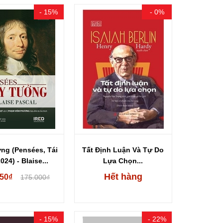
- 15%
- 0%
ng (Pensées, Tái
Tất Định Luận Và Tự Do
024) - Blaise...
Lựa Chọn...
Hết hàng
750₫
175.000₫
- 15%
- 22%