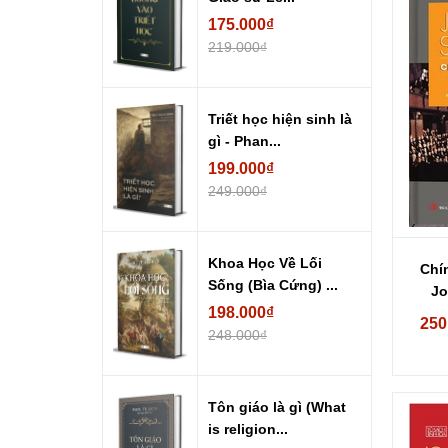
175.000₫
219.000₫
Triết học hiện sinh là
gì - Phan...
199.000₫
249.000₫
Khoa Học Về Lối
Chí
Sống (Bìa Cứng) ...
Jo
198.000₫
250
248.000₫
Tôn giáo là gì (What
is religion...