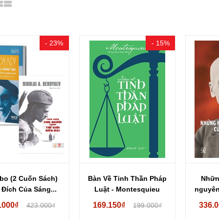
- 23%
- 15%
o (2 Cuốn Sách)
Bàn Về Tinh Thần Pháp
Những
Đích Của Sáng...
Luật - Montesquieu
nguyên
.000₫
169.150₫
336.
423.000₫
199.000₫