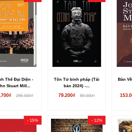
nh Thể Đại Diện -
Tôn Tử binh pháp (Tái
Bàn Về
hn Stuart Mill...
bản 2024) -...
.700₫
79.200₫
153.
295.000₫
88.000₫
- 15%
- 12%