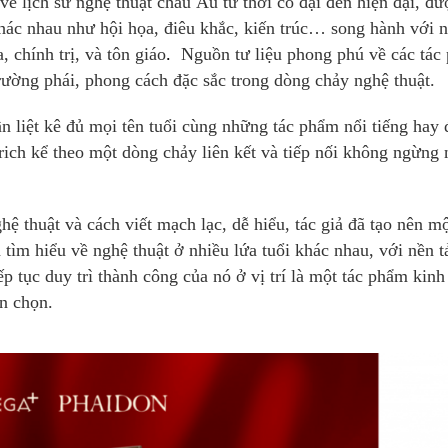
ề lịch sử nghệ thuật châu Âu từ thời cổ đại đến hiện đại, đư
 khác nhau như hội họa, điêu khắc, kiến trúc… song hành với 
 chính trị, và tôn giáo
.
Nguồn tư liệu phong phú về các tác
rường phái, phong cách đặc sắc trong dòng chảy nghệ thuật.
n liệt kê đủ mọi tên tuổi cùng những tác phẩm nổi tiếng hay đ
ch kể theo một dòng chảy liên kết và tiếp nối không ngừng 
hệ thuật và cách viết mạch lạc, dễ hiểu, tác giả đã tạo nên m
tìm hiểu về nghệ thuật ở nhiều lứa tuổi khác nhau, với nền t
 tục duy trì thành công của nó ở vị trí là một tác phẩm kinh
ển chọn.