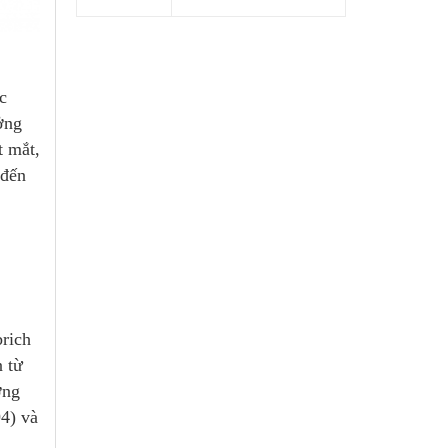
c
ởng
t mắt,
 đến
rich
 từ
ơng
4) và