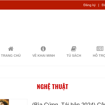
Đăng ký
|
Đ
TRANG CHỦ
VỀ KHAI MINH
TỦ SÁCH
HỖ TR
NGHỆ THUẬT
(Bìa Cứng, Tái bản 2024) Câ