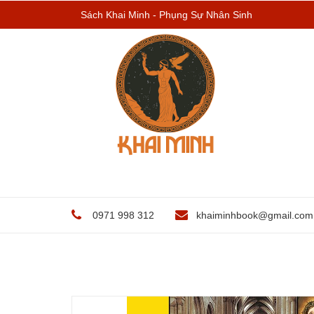
Sách Khai Minh - Phụng Sự Nhân Sinh
0971 998 312
khaiminhbook@gmail.com