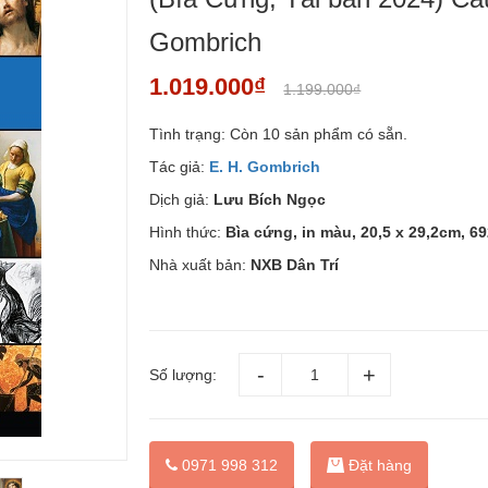
Gombrich
1.019.000₫
1.199.000₫
Tình trạng:
Còn 10 sản phẩm có sẵn.
Tác giả:
E. H. Gombrich
Dịch giả:
Lưu Bích Ngọc
Hình thức:
Bìa cứng, in màu, 20,5 x 29,2cm, 69
Nhà xuất bản:
NXB Dân Trí
Số lượng:
Đặt hàng
0971 998 312