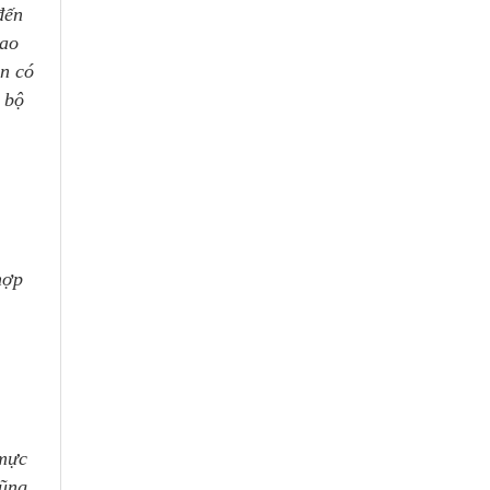
đến
hao
ôn có
 bộ
hợp
 mực
cũng