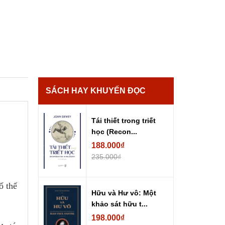
SÁCH HAY KHUYẾN ĐỌC
Tái thiết trong triết
học (Recon...
188.000₫
235.000₫
ố thế
Hữu và Hư vô: Một
khảo sát hữu t...
198.000₫