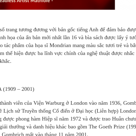
i số trang tương đương với bản gốc tiếng Anh để đảm bảo đượ
nh họa của ấn bản mới nhất lần 16 và bìa sách được lấy ý tư
eo tác phẩm của họa sĩ Mondrian mang màu sắc tươi trẻ và bắ
m thể hiện được ba lĩnh vực chính của nghệ thuật được nhắc
 khắc.
A (1909 – 2001)
h thành viên của Viện Warburg ở London vào năm 1936, Gomb
về Lịch sử Truyền thống Cổ điển ở Đại học (Liên hợp) London
g được phong hàm Hiệp sĩ năm 1972 và được trao Huân chư
giải thưởng và danh hiệu khác bao gồm The Goeth Prize (199
). Gombrich mất vào tháng 11 năm 2001.