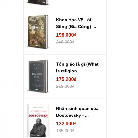
Khoa Học Về Lối
Sống (Bìa Cứng) ...
198.000₫
248.000₫
Tôn giáo là gì (What
is religion...
175.200₫
219.000₫
Nhân sinh quan của
Dostoevsky - ...
132.000₫
165.000₫