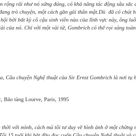
 rộng rãi như nó xứng đáng, có khả năng tác động sâu sắc 
 đang trò chuyện, một cách gần gũi thân mật.Dù đã có chút 
hội bởi bất kỳ cô cậu sinh viên nào của lĩnh vực này, ông lu
ài của nó. Chỉ với một vài từ, Gombrich có thể rọi sáng toàn
a, Câu chuyện Nghệ thuật của Sir Ernst Gombrich là nơi tụ 
, Bảo tàng Lourve, Paris, 1995
 thời với mình, cách mà tôi tư duy về hình ảnh ở một chừng
Tôi 15 tuổi khi bắt đầu đọc cuốn Câu chuyện Nghệ thuật và 