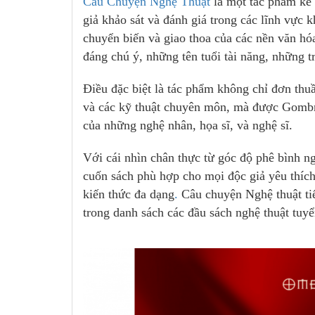
Câu Chuyện Nghệ Thuật
là một tác phẩm kể v
giả khảo sát và đánh giá trong các lĩnh vực
chuyển biến và giao thoa của các nền văn hóa,
đáng chú ý, những tên tuổi tài năng, những t
Điều đặc biệt là tác phẩm không chỉ đơn thuầ
và các kỹ thuật chuyên môn, mà được Gombri
của những nghệ nhân, họa sĩ, và nghệ sĩ.
Với cái nhìn chân thực từ góc độ phê bình ng
cuốn sách phù hợp cho mọi độc giả yêu thích 
kiến thức đa dạng
.
Câu chuyện Nghệ thuật tiếp
trong danh sách các đầu sách nghệ thuật tuy