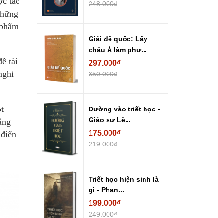
ợc tác
248.000₫
những
 phẩm
Giải đế quốc: Lấy
châu Á làm phư...
ề tài
297.000₫
nghỉ
350.000₫
ột
Đường vào triết học -
Giáo sư Lê...
ảng
175.000₫
 điển
219.000₫
Triết học hiện sinh là
gì - Phan...
199.000₫
249.000₫