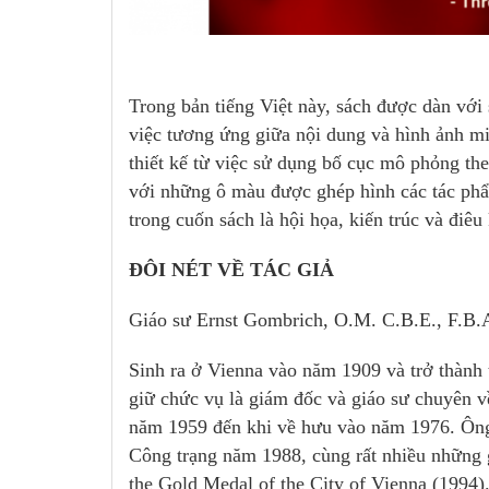
Trong bản tiếng Việt này, sách được dàn vớ
việc tương ứng giữa nội dung và hình ảnh mi
thiết kế từ việc sử dụng bố cục mô phỏng th
với những ô màu được ghép hình các tác phẩ
trong cuốn sách là hội họa, kiến trúc và điêu
ĐÔI NÉT VỀ TÁC GIẢ
Giáo sư Ernst Gombrich, O.M. C.B.E., F.B.
Sinh ra ở Vienna vào năm 1909 và trở thàn
giữ chức vụ là giám đốc và giáo sư chuyên 
năm 1959 đến khi về hưu vào năm 1976. Ôn
Công trạng năm 1988, cùng rất nhiều những 
the Gold Medal of the City of Vienna (1994