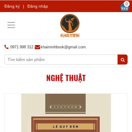
0
Đăng ký
|
Đăng nhập
Toggle
navigation
0971 998 312
khaiminhbook@gmail.com
NGHỆ THUẬT