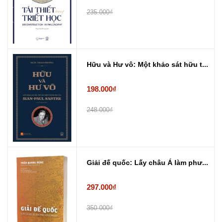
235.000₫
Hữu và Hư vô: Một khảo sát hữu t...
198.000₫
248.000₫
Giải đế quốc: Lấy châu Á làm phư...
297.000₫
350.000₫