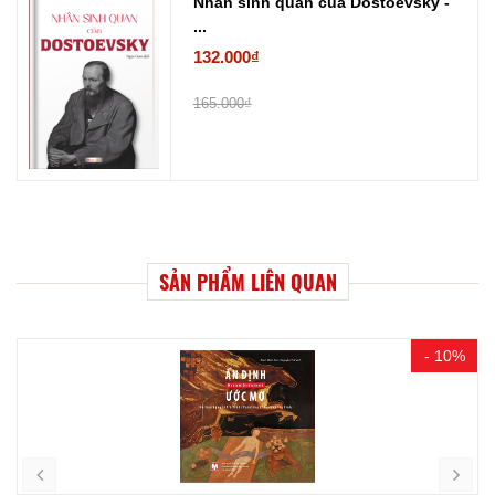
Nhân sinh quan của Dostoevsky -
...
132.000₫
165.000₫
SẢN PHẨM LIÊN QUAN
- 10%