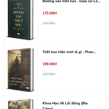
Đường vào triết học - Giáo sư Lê...
175.000₫
219.000₫
Triết học hiện sinh là gì - Phan...
199.000₫
249.000₫
Khoa Học Về Lối Sống (Bìa
Cứng) ...