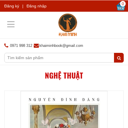
0
Đăng ký
|
Đăng nhập
Toggle
navigation
0971 998 312
khaiminhbook@gmail.com
NGHỆ THUẬT