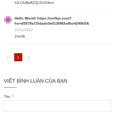
iULCfuBpBZQLEzIGtkzs
Hello World! https://nnfkjx.com?
hs=d5579a72fdade3e013f982e9bc4249b5&
22/11/2022
2ret3b
«
1
»
VIẾT BÌNH LUẬN CỦA BẠN
Tên:
*