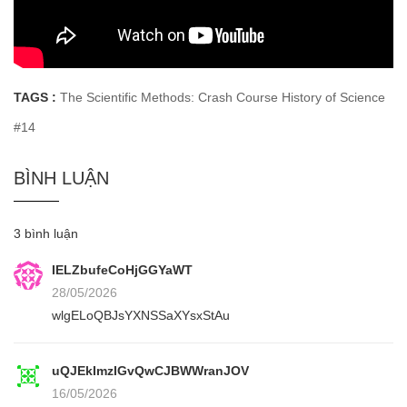
TAGS :
The Scientific Methods: Crash Course History of Science
#14
BÌNH LUẬN
3 bình luận
IELZbufeCoHjGGYaWT
28/05/2026
wlgELoQBJsYXNSSaXYsxStAu
uQJEkImzIGvQwCJBWWranJOV
16/05/2026