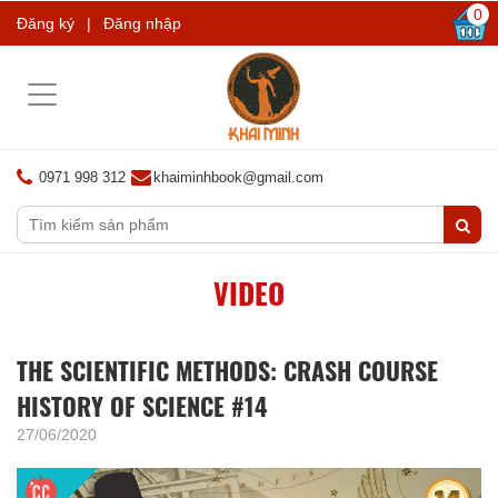
0
Đăng ký
|
Đăng nhập
Toggle
navigation
0971 998 312
khaiminhbook@gmail.com
VIDEO
THE SCIENTIFIC METHODS: CRASH COURSE
HISTORY OF SCIENCE #14
27/06/2020