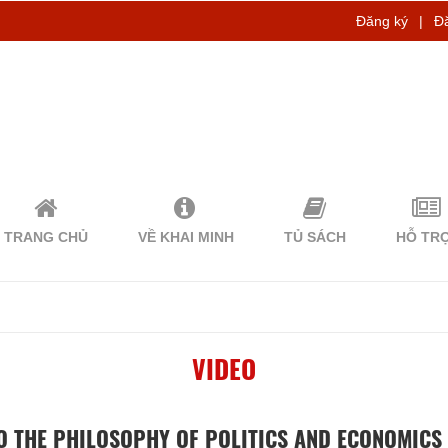
Đăng ký
|
Đ
TRANG CHỦ
VỀ KHAI MINH
TỦ SÁCH
HỖ TR
VIDEO
O THE PHILOSOPHY OF POLITICS AND ECONOMICS