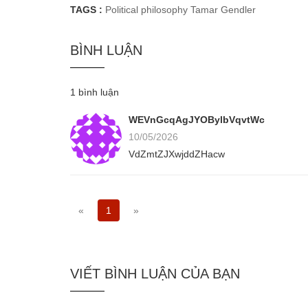
TAGS :
Political philosophy
Tamar Gendler
BÌNH LUẬN
1 bình luận
WEVnGcqAgJYOBylbVqvtWc
10/05/2026
VdZmtZJXwjddZHacw
«
1
»
VIẾT BÌNH LUẬN CỦA BẠN