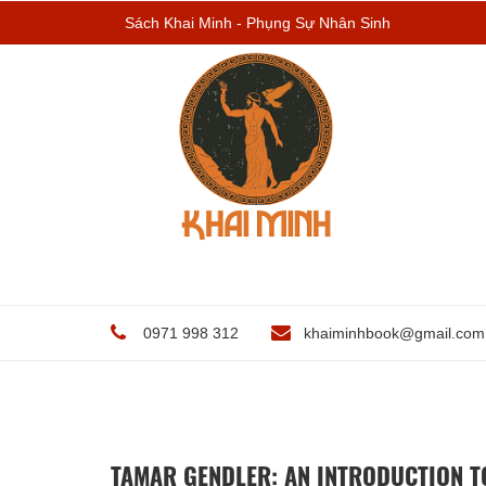
Sách Khai Minh - Phụng Sự Nhân Sinh
0971 998 312
khaiminhbook@gmail.com
TAMAR GENDLER: AN INTRODUCTION T