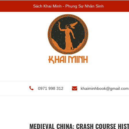
Sách Khai Minh - Phụng Sự Nhân Sinh
0971 998 312
khaiminhbook@gmail.com
MEDIEVAL CHINA: CRASH COURSE HIST