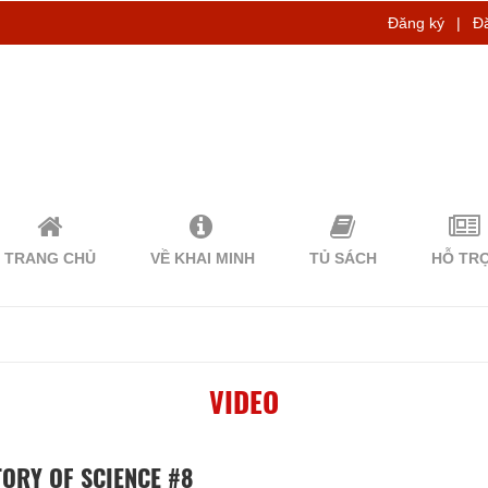
Đăng ký
|
Đ
TRANG CHỦ
VỀ KHAI MINH
TỦ SÁCH
HỖ TR
VIDEO
ORY OF SCIENCE #8