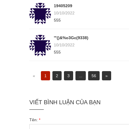
19405209
10/10/2022
555
'"()&%o3Gc(9338)
10/10/2022
555
«
1
2
3
...
56
»
VIẾT BÌNH LUẬN CỦA BẠN
Tên:
*