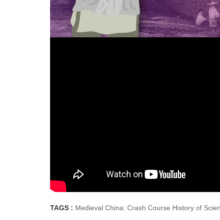
TAGS :
Medieval China: Crash Course History of Scie