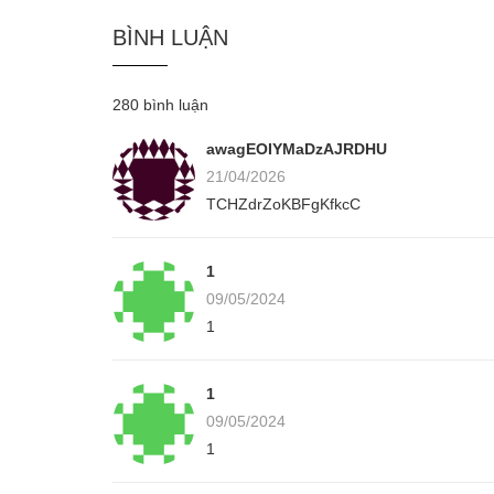
BÌNH LUẬN
280 bình luận
awagEOIYMaDzAJRDHU
21/04/2026
TCHZdrZoKBFgKfkcC
1
09/05/2024
1
1
09/05/2024
1