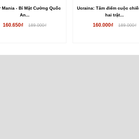
 Mania - Bí Mật Cường Quốc
Ucraina: Tâm điểm cuộc chiế
An...
hai trật...
160.650₫
160.000₫
189.000₫
189.000₫