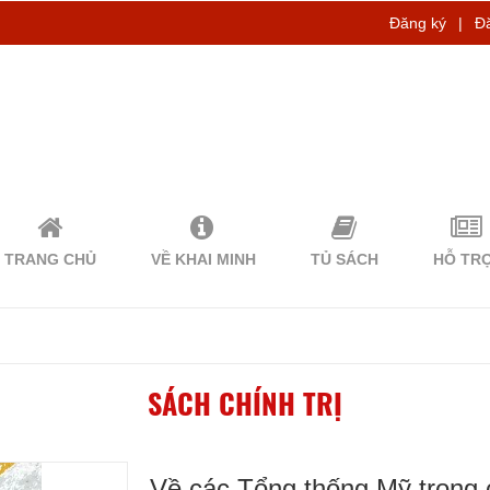
Đăng ký
|
Đ
TRANG CHỦ
VỀ KHAI MINH
TỦ SÁCH
HỖ TR
SÁCH CHÍNH TRỊ
Về các Tổng thống Mỹ trong 