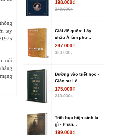
198.000₫
248.000₫
thống
n tay
Giải đế quốc: Lấy
châu Á làm phư...
4/1975
297.000₫
350.000₫
àm nổi
 kháng
Đường vào triết học -
h mạng
Giáo sư Lê...
175.000₫
219.000₫
Triết học hiện sinh là
gì - Phan...
199.000₫