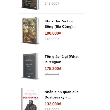
249.000₫
Khoa Học Về Lối
Sống (Bìa Cứng) ...
198.000₫
248.000₫
Tôn giáo là gì (What
is religion...
175.200₫
219.000₫
Nhân sinh quan của
Dostoevsky - ...
132.000₫
165.000₫