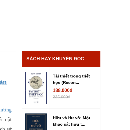
SÁCH HAY KHUYẾN ĐỌC
Tái thiết trong triết
bản
học (Recon...
188.000₫
235.000₫
hương
Hữu và Hư vô: Một
là một
khảo sát hữu t...
ịch sử