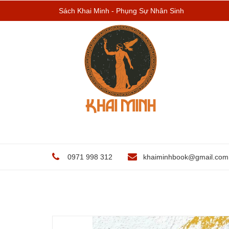
Sách Khai Minh - Phụng Sự Nhân Sinh
0971 998 312
khaiminhbook@gmail.com