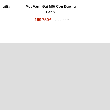
n giữa
Một Vành Đai Một Con Đường -
Hiệp Định 
Hành...
199.750₫
235.000₫