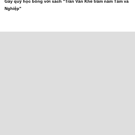
Gây quỹ học bổng với sách "Trần Văn Khê trăm năm Tâm và
Nghiệp"