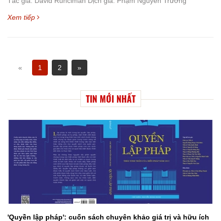
Tác giả: David Runciman Dịch giả: Phạm Nguyên Trường
Xem tiếp
«
1
2
»
TIN MỚI NHẤT
'Quyền lập pháp': cuốn sách chuyên khảo giá trị và hữu ích