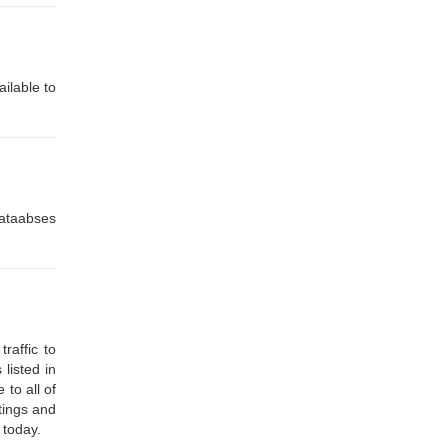
ilable to
dataabses
raffic to
listed in
to all of
stings and
 today.