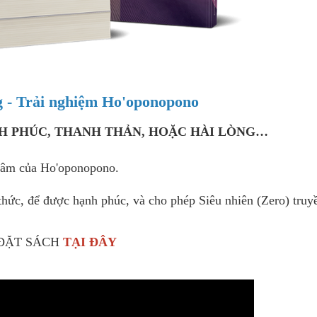
g - Trải nghiệm Ho'oponopono
NH PHÚC, THANH THẢN, HOẶC HÀI LÒNG…
thâm của Ho'oponopono.
thức, để được hạnh phúc, và cho phép Siêu nhiên (Zero) tru
ĐẶT SÁCH
TẠI ĐÂY