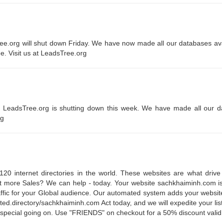
Tree.org will shut down Friday. We have now made all our databases ava
ee. Visit us at LeadsTree.org
you LeadsTree.org is shutting down this week. We have made all our 
rg
20 internet directories in the world. These websites are what drive t
 more Sales? We can help - today. Your website sachkhaiminh.com is 
affic for your Global audience. Our automated system adds your website 
listed.directory/sachkhaiminh.com Act today, and we will expedite your li
special going on. Use "FRIENDS" on checkout for a 50% discount valid