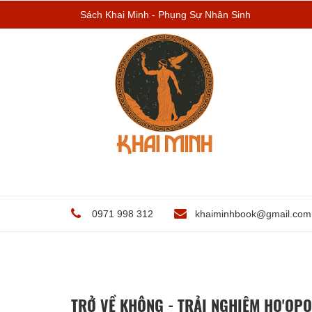
Sách Khai Minh - Phụng Sự Nhân Sinh
0971 998 312
khaiminhbook@gmail.com
TRỞ VỀ KHÔNG - TRẢI NGHIỆM HO'OPO