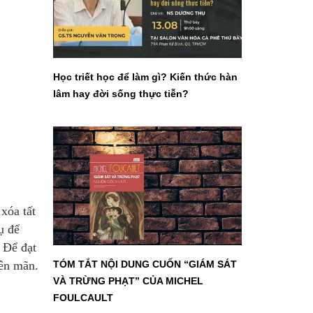
Học triết học để làm gì? Kiến thức hàn
lâm hay đời sống thực tiễn?
xóa tất
ụ để
. Để đạt
ên mãn.
TÓM TẮT NỘI DUNG CUỐN “GIÁM SÁT
VÀ TRỪNG PHẠT” CỦA MICHEL
FOULCAULT