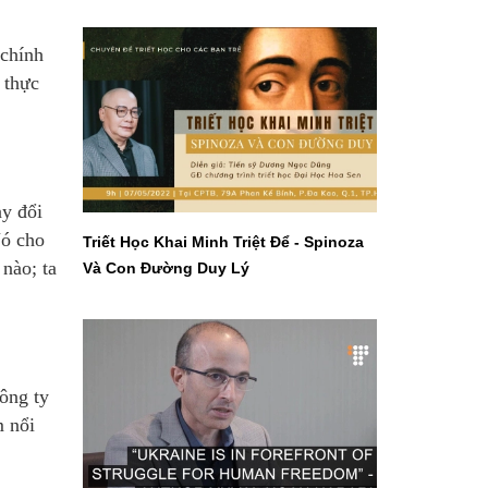
 chính
 thực
ay đổi
Nó cho
Triết Học Khai Minh Triệt Để - Spinoza
 nào; ta
Và Con Đường Duy Lý
công ty
m nổi