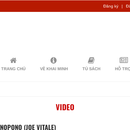
Đăng ký
|
Đ
TRANG CHỦ
VỀ KHAI MINH
TỦ SÁCH
HỖ TR
VIDEO
NOPONO (JOE VITALE)