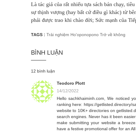
Là tác giả của rất nhiếu tựa sách bán chạy, ti
sự thịnh vượng (hay bất cứ điều gì khác) từ bê
phải được trao khi chào đời; Sức mạnh của Ti
TAGS :
Trải nghiệm Ho'oponopono
Trở về không
BÌNH LUẬN
12 bình luận
Teodoro Plott
14/12/2022
Hello sachkhaiminh.com, We noticed you
ranking here: https://getlisted.director
website to 10K+ directories on getlisted.
search engines. Never has it been easier
make submitting your website a breeze. 
have a festive promotional offer for an A