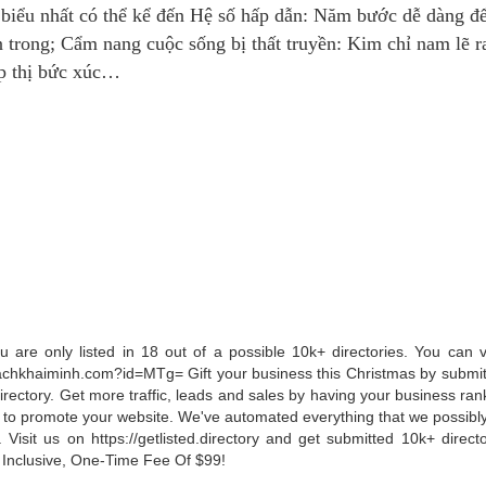
êu biểu nhất có thể kể đến Hệ số hấp dẫn: Năm bước dễ dàng để
n trong; Cẩm nang cuộc sống bị thất truyền: Kim chỉ nam lẽ r
ếp thị bức xúc…
 are only listed in 18 out of a possible 10k+ directories. You can 
y/sachkhaiminh.com?id=MTg= Gift your business this Christmas by submit
directory. Get more traffic, leads and sales by having your business ran
 to promote your website. We've automated everything that we possibly
Visit us on https://getlisted.directory and get submitted 10k+ direct
ll Inclusive, One-Time Fee Of $99!