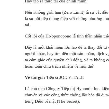
Hãy tạo ra thực tại của chính mình!
Nếu Không giới hạn (Zero Limit) là sự bắt đầ
là sự nối tiếp thông điệp với những phương t
tại.
Cốt lõi của Ho'oponopono là tinh thần nhận tr
Đây là một khái niệm lớn lao để ta thay đổi tư
người khác, hay tìm đến một sản phẩm, dịch vụ
ta cảm giác của quyền chủ động, và ta không cò
hoàn toán chịu trách nhiệm về mọi thứ.
Về tác giả:
Tiến sĩ JOE VITALE
Là chủ tịch Công ty Tiếp thị Hypnotic Inc. kiê
chuyên về các công thức chống lão hóa đã đượ
tiếng Điều bí mật (The Secret).