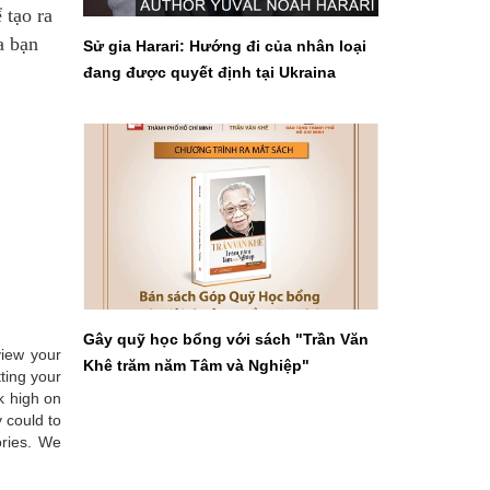
 tạo ra
a bạn
Sử gia Harari: Hướng đi của nhân loại
đang được quyết định tại Ukraina
Gây quỹ học bổng với sách "Trần Văn
view your
Khê trăm năm Tâm và Nghiệp"
ting your
k high on
 could to
ories. We