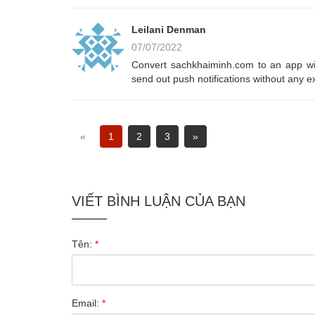
Leilani Denman
07/07/2022
Convert sachkhaiminh.com to an app wi
send out push notifications without any
«
1
2
3
»
VIẾT BÌNH LUẬN CỦA BẠN
Tên:
*
Email:
*