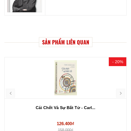
SẢN PHẨM LIÊN QUAN
- 20%
Cái Chết Và Sự Bất Tử - Carl...
Tái th
126.400₫
158.000₫