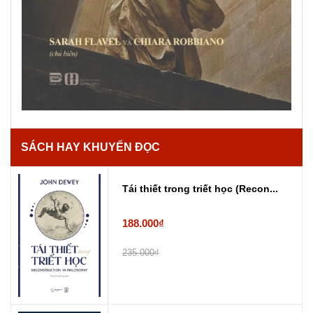
SÁCH HAY KHUYẾN ĐỌC
Tái thiết trong triết học (Recon...
188.000₫
235.000₫