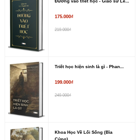
Đường vào triết học - Giáo sư Lê...
175.000₫
219.000₫
Triết học hiện sinh là gì - Phan...
199.000₫
249.000₫
Khoa Học Về Lối Sống (Bìa
Cứng) ...