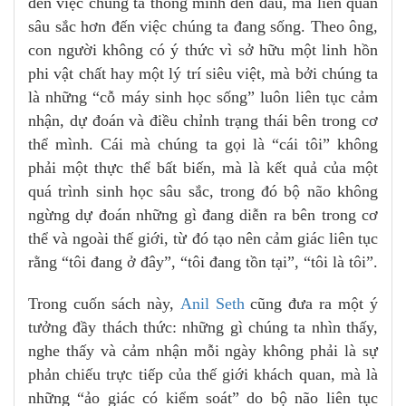
đến việc chúng ta thông minh đến đâu, mà liên quan
sâu sắc hơn đến việc chúng ta đang sống. Theo ông,
con người không có ý thức vì sở hữu một linh hồn
phi vật chất hay một lý trí siêu việt, mà bởi chúng ta
là những “cỗ máy sinh học sống” luôn liên tục cảm
nhận, dự đoán và điều chỉnh trạng thái bên trong cơ
thể mình. Cái mà chúng ta gọi là “cái tôi” không
phải một thực thể bất biến, mà là kết quả của một
quá trình sinh học sâu sắc, trong đó bộ não không
ngừng dự đoán những gì đang diễn ra bên trong cơ
thể và ngoài thế giới, từ đó tạo nên cảm giác liên tục
rằng “tôi đang ở đây”, “tôi đang tồn tại”, “tôi là tôi”.
Trong cuốn sách này,
Anil Seth
cũng đưa ra một ý
tưởng đầy thách thức: những gì chúng ta nhìn thấy,
nghe thấy và cảm nhận mỗi ngày không phải là sự
phản chiếu trực tiếp của thế giới khách quan, mà là
những “ảo giác có kiểm soát” do bộ não liên tục