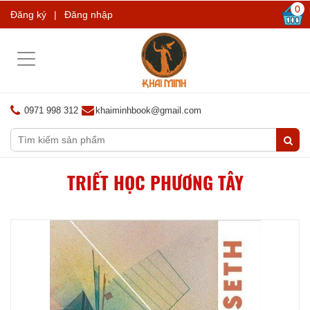
0
Đăng ký
|
Đăng nhập
Toggle
navigation
0971 998 312
khaiminhbook@gmail.com
TRIẾT HỌC PHƯƠNG TÂY