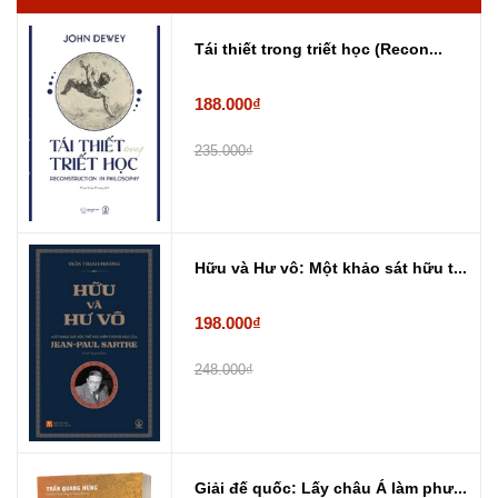
Tái thiết trong triết học (Recon...
188.000₫
235.000₫
Hữu và Hư vô: Một khảo sát hữu t...
198.000₫
248.000₫
Giải đế quốc: Lấy châu Á làm phư...