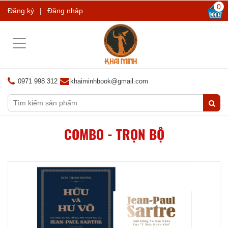
0
Đăng ký
|
Đăng nhập
Toggle
navigation
0971 998 312
khaiminhbook@gmail.com
COMBO - TRỌN BỘ