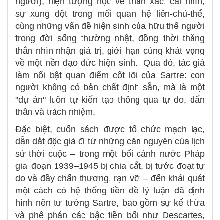
người), hiện tượng học về thân xác, cái nhìn,
sự xung đột trong mối quan hệ liên-chủ-thể,
cùng những vấn đề hiện sinh của hữu thể người
trong đời sống thường nhật, đồng thời thẳng
thắn nhìn nhận giá trị, giới hạn cùng khát vọng
về một nền đạo đức hiện sinh. Qua đó, tác giả
làm nổi bật quan điểm cốt lõi của Sartre: con
người không có bản chất định sẵn, mà là một
"dự án" luôn tự kiến tạo thông qua tự do, dấn
thân và trách nhiệm.
Đặc biệt, cuốn sách được tổ chức mạch lạc,
dẫn dắt độc giả đi từ những căn nguyên của lịch
sử thời cuộc – trong một bối cảnh nước Pháp
giai đoạn 1939–1945 bị chia cắt, bị tước đoạt tự
do và đầy chấn thương, rạn vỡ – đến khái quát
một cách có hệ thống tiền đề lý luận đã định
hình nên tư tưởng Sartre, bao gồm sự kế thừa
và phê phán các bậc tiền bối như Descartes,