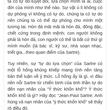
ta có tự do-tuyệt đối, lựa chọn mình là ai, cuộc
đời của mình như thế nào. Sự vật ù lì không có
dự phóng vì không có tự do, chúng ta có tự do
nên chúng ta có thể dự phóng cho mình một
tương lai. Hòn đá mãi mãi là hòn đá, đông đặc,
chết cứng trong định mệnh; con người không
phải là hòn đá, con người có thể là bất cứ thứ gì
mình muốn (là bác sĩ, kỹ sư, nhà soạn nhạc,
triết gia...theo quan điểm của Sartre).
Tuy nhiên, sự "tự do lựa chọn" của Sartre có
một lỗ hổng khủng khiếp mang tính nền tảng
bản thể luận về ý thức. Lỗ hổng ấy là gì, vì đâu
nên nỗi Sartre từ chiến binh của tinh thần tự do
đến nạn nhân của "Ý thức khốn khổ"? Ý thức
khốn khổ là gì? Hãy đọc "Jean-Paul Sartre: Anh
hùng và nạn nhân của "ý thức khốn khổ" sẽ thấy
rõ điều đó.