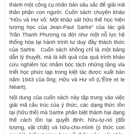
thành một công cụ nhân bản sâu sắc để giải mã
thân phận con người. Cuốn sách chuyên khảo
"Hữu và Hư vô: Một khảo sát hữu thể học hiện
tượng học của Jean-Paul Sartre" của tác giả
Trần Thanh Phương ra đời như một nỗ lực hệ
thống hóa lại hành trình tư duy đầy thách thức
của Sartre. Cuốn sách không chỉ là một bảng
dẫn lý thuyết, mà là kết quả của quá trình khảo
cứu nghiêm túc nhằm bóc tách những tầng vỉa
triết học phức tạp trong kiệt tác được xuất bản
năm 1943 của ông: Hữu và Hư vô (L'Être et le
Néant).
Nội dung của cuốn sách này tập trung vào việc
giải mã cấu trúc của ý thức, các dạng thức tồn
tại (hữu thể) mà Sartre phân biệt thành hai dạng
thế cách tồn tại quyết định: hữu-tự-nó (đối
tượng, vật chất) và hữu-cho-mình (ý thức con