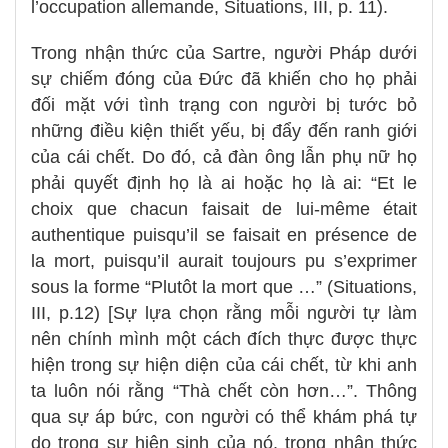
l’occupation allemande, Situations, III, p. 11).
Trong nhận thức của Sartre, người Pháp dưới
sự chiếm đóng của Đức đã khiến cho họ phải
đối mặt với tình trạng con người bị tước bỏ
những điều kiện thiết yếu, bị đẩy đến ranh giới
của cái chết. Do đó, cả đàn ông lẫn phụ nữ họ
phải quyết định họ là ai hoặc họ là ai: “Et le
choix que chacun faisait de lui-même était
authentique puisqu’il se faisait en présence de
la mort, puisqu’il aurait toujours pu s’exprimer
sous la forme “Plutôt la mort que …” (Situations,
III, p.12) [Sự lựa chọn rằng mỗi người tự làm
nên chính mình một cách đích thực được thực
hiện trong sự hiện diện của cái chết, từ khi anh
ta luôn nói rằng “Thà chết còn hơn…”. Thông
qua sự áp bức, con người có thể khám phá tự
do trong sự hiện sinh của nó, trong nhận thức