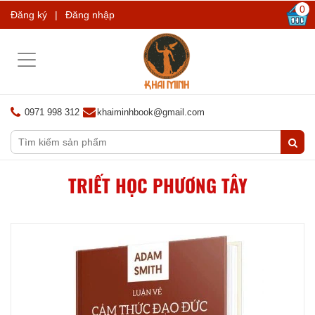
0
Đăng ký
|
Đăng nhập
Toggle
navigation
0971 998 312
khaiminhbook@gmail.com
TRIẾT HỌC PHƯƠNG TÂY