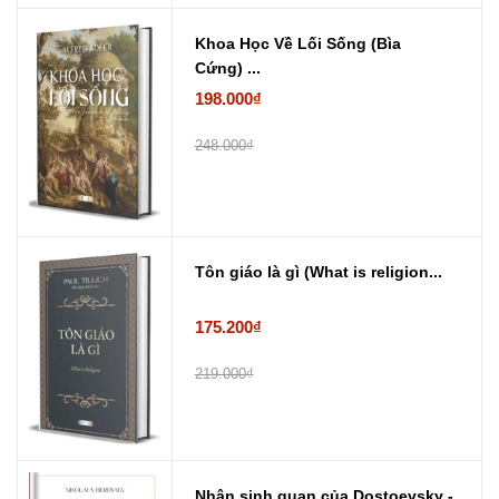
Khoa Học Về Lối Sống (Bìa
Cứng) ...
198.000₫
248.000₫
Tôn giáo là gì (What is religion...
175.200₫
219.000₫
Nhân sinh quan của Dostoevsky -