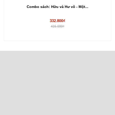
Combo sách: Hữu và Hư vô - Một...
332.800₫
416.000₫