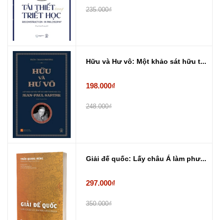
235.000₫
Hữu và Hư vô: Một khảo sát hữu t...
198.000₫
248.000₫
Giải đế quốc: Lấy châu Á làm phư...
297.000₫
350.000₫